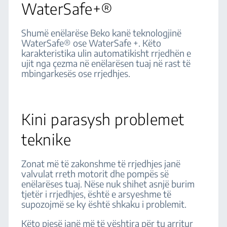
WaterSafe+®
Shumë enëlarëse Beko kanë teknologjinë
WaterSafe® ose WaterSafe +. Këto
karakteristika ulin automatikisht rrjedhën e
ujit nga çezma në enëlarësen tuaj në rast të
mbingarkesës ose rrjedhjes.
Kini parasysh problemet
teknike
Zonat më të zakonshme të rrjedhjes janë
valvulat rreth motorit dhe pompës së
enëlarëses tuaj. Nëse nuk shihet asnjë burim
tjetër i rrjedhjes, është e arsyeshme të
supozojmë se ky është shkaku i problemit.
Këto pjesë janë më të vështira për tu arritur