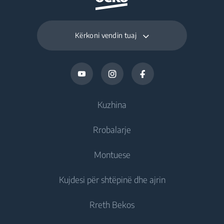
Kërkoni vendin tuaj
Kuzhina
Rrobalarje
Ftohje
Montuese
Frigoriferë
Rrobalarëse
Kujdesi për shtëpinë dhe ajrin
Frizë
Rrobalarëse jomontuese
Ftohje
Frigorifer të kombinuar
Rreth Bekos
Rrobalarëse montuese
Frigoriferë montues
Kujdesi për ajrin
Frigoriferë montues