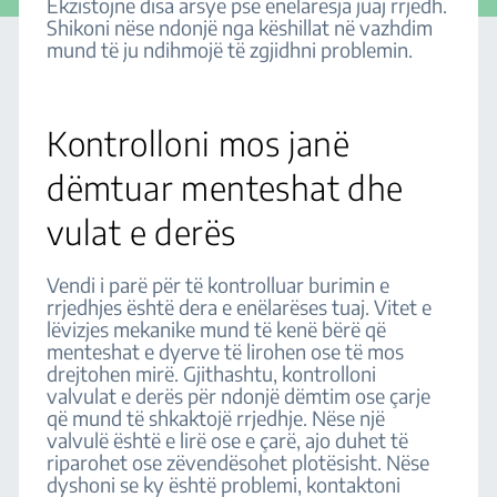
Ekzistojnë disa arsye pse enëlarësja juaj rrjedh.
Shikoni nëse ndonjë nga këshillat në vazhdim
mund të ju ndihmojë të zgjidhni problemin.
Kontrolloni mos janë
dëmtuar menteshat dhe
vulat e derës
Vendi i parë për të kontrolluar burimin e
rrjedhjes është dera e enëlarëses tuaj. Vitet e
lëvizjes mekanike mund të kenë bërë që
menteshat e dyerve të lirohen ose të mos
drejtohen mirë. Gjithashtu, kontrolloni
valvulat e derës për ndonjë dëmtim ose çarje
që mund të shkaktojë rrjedhje. Nëse një
valvulë është e lirë ose e çarë, ajo duhet të
riparohet ose zëvendësohet plotësisht. Nëse
dyshoni se ky është problemi, kontaktoni