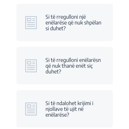
Si të rregulloni një
enëlarëse që nuk shpëlan
si duhet?
Si të rregulloni enëlarësn
që nuk thanë enët siç
duhet?
Si të ndalohet krijimi i
njollave të ujit në
enëlarëse?