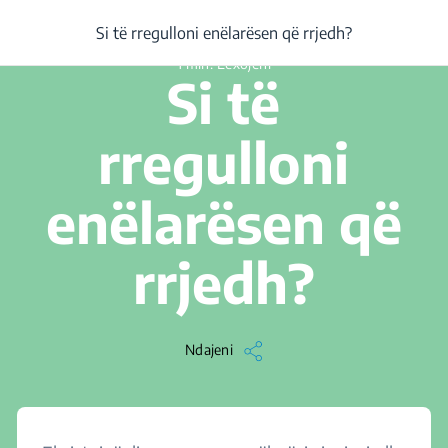
/
...
/
Artikulli
/
Si të rregulloni enëlarësen që rrjedh?
Si të rregulloni enëlarësen që rrjedh?
1 min. Lexojeni
Si të
rregulloni
enëlarësen që
rrjedh?
Ndajeni