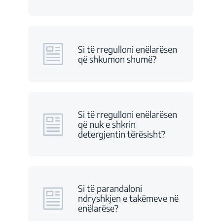
Si të rregulloni enëlarësen
që shkumon shumë?
Si të rregulloni enëlarësen
që nuk e shkrin
detergjentin tërësisht?
Si të parandaloni
ndryshkjen e takëmeve në
enëlarëse?