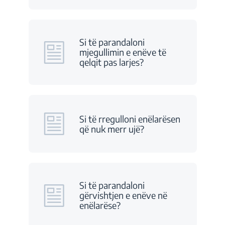
Si të parandaloni
mjegullimin e enëve të
qelqit pas larjes?
Si të rregulloni enëlarësen
që nuk merr ujë?
Si të parandaloni
gërvishtjen e enëve në
enëlarëse?