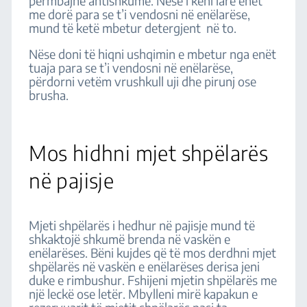
përmbajnë antishkumë. Nëse i keni larë enët
me dorë para se t’i vendosni në enëlarëse,
mund të ketë mbetur detergjent në to.
Nëse doni të hiqni ushqimin e mbetur nga enët
tuaja para se t’i vendosni në enëlarëse,
përdorni vetëm vrushkull uji dhe pirunj ose
brusha.
Mos hidhni mjet shpëlarës
në pajisje
Mjeti shpëlarës i hedhur në pajisje mund të
shkaktojë shkumë brenda në vaskën e
enëlarëses. Bëni kujdes që të mos derdhni mjet
shpëlarës në vaskën e enëlarëses derisa jeni
duke e rimbushur. Fshijeni mjetin shpëlarës me
një leckë ose letër. Mbylleni mirë kapakun e