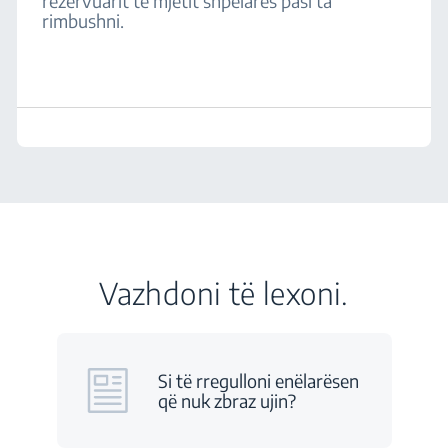
rezervuarit të mjetit shpëlarës pasi ta
rimbushni.
Vazhdoni të lexoni.
Si të rregulloni enëlarësen
që nuk zbraz ujin?