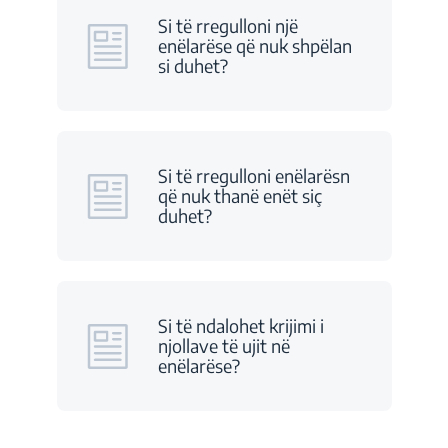
Si të rregulloni një
enëlarëse që nuk shpëlan
si duhet?
Si të rregulloni enëlarësn
që nuk thanë enët siç
duhet?
Si të ndalohet krijimi i
njollave të ujit në
enëlarëse?