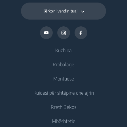
Kërkoni vendin tuaj
Kuzhina
Rrobalarje
Ftohje
Montuese
Frigoriferë
Rrobalarëse
Kujdesi për shtëpinë dhe ajrin
Frizë
Rrobalarëse jomontuese
Ftohje
Frigorifer të kombinuar
Rreth Bekos
Rrobalarëse montuese
Frigoriferë montues
Kujdesi për ajrin
Frigoriferë montues
Rrobalarëse Tharëse
Mbështetje
Frizë montues
Kondicionerë
Frizë montues