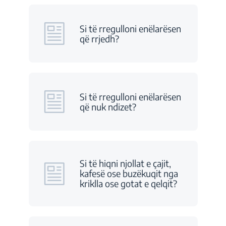
Si të rregulloni enëlarësen
që rrjedh?
Si të rregulloni enëlarësen
që nuk ndizet?
Si të hiqni njollat e çajit,
kafesë ose buzëkuqit nga
kriklla ose gotat e qelqit?