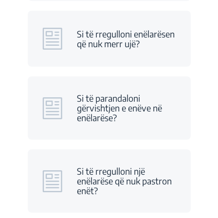
Si të rregulloni enëlarësen
që nuk merr ujë?
Si të parandaloni
gërvishtjen e enëve në
enëlarëse?
Si të rregulloni një
enëlarëse që nuk pastron
enët?