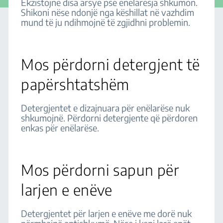
Ekzistojnë disa arsye pse enëlarësja shkumon.
Shikoni nëse ndonjë nga këshillat në vazhdim
mund të ju ndihmojnë të zgjidhni problemin.
Mos përdorni detergjent të
papërshtatshëm
Detergjentet e dizajnuara për enëlarëse nuk
shkumojnë. Përdorni detergjente që përdoren
enkas për enëlarëse.
Mos përdorni sapun për
larjen e enëve
Detergjentet për larjen e enëve me dorë nuk