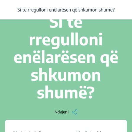
/
...
/
Si të rregulloni enëlarësen që shkumon shumë?
Si të rregulloni enëlarësen që shkumon shumë?
1 min. Lexojeni
Si të
rregulloni
enëlarësen që
shkumon
shumë?
Ndajeni