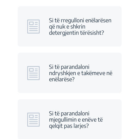
Si të rregulloni enëlarësen
që nuk e shkrin
detergjentin tërësisht?
Si të parandaloni
ndryshkjen e takëmeve në
enëlarëse?
Si të parandaloni
mjegullimin e enëve të
qelqit pas larjes?