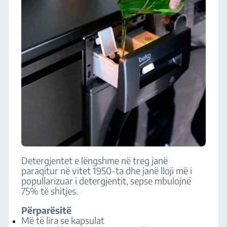
Detergjentet e lëngshme në treg janë
paraqitur në vitet 1950-ta dhe janë lloji më i
popullarizuar i detergjentit, sepse mbulojnë
75% të shitjes.
Përparësitë
Më të lira se kapsulat