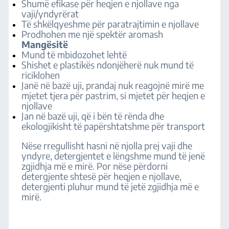
Shumë efikase për heqjen e njollave nga
vaji/yndyrërat
Të shkëlqyeshme për paratrajtimin e njollave
Prodhohen me një spektër aromash
Mangësitë
Mund të mbidozohet lehtë
Shishet e plastikës ndonjëherë nuk mund të
riciklohen
Janë në bazë uji, prandaj nuk reagojnë mirë me
mjetet tjera për pastrim, si mjetet për heqjen e
njollave
Jan në bazë uji, që i bën të rënda dhe
ekologjikisht të papërshtatshme për transport
Nëse rregullisht hasni në njolla prej vaji dhe
yndyre, detergjentet e lëngshme mund të jenë
zgjidhja më e mirë. Por nëse përdorni
detergjente shtesë për heqjen e njollave,
detergjenti pluhur mund të jetë zgjidhja më e
mirë.