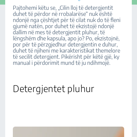
Pajtohemi këtu se, „Cilin lloj të detergjentit
duhet të përdor në rrobalarëse“ nuk është
ndonjë nga çështjet për të cilat nuk do të fleni
gjumë natën, por duhet të ekzistojë ndonjë
dallim në mes të detergjentit pluhur, të
lëngshëm dhe kapsula, apo jo? Po, ekzistojnë,
por për të përzgjedhur detergjentin e duhur,
duhet të njiheni me karakteristikat themelore
të secilit detergjent. Pikërisht për këtë gjë, ky
manual i përdorimit mund të ju ndihmojë.
Detergjentet pluhur