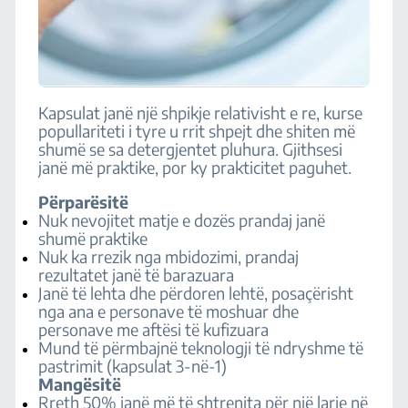
Kapsulat janë një shpikje relativisht e re, kurse
popullariteti i tyre u rrit shpejt dhe shiten më
shumë se sa detergjentet pluhura. Gjithsesi
janë më praktike, por ky prakticitet paguhet.
Përparësitë
Nuk nevojitet matje e dozës prandaj janë
shumë praktike
Nuk ka rrezik nga mbidozimi, prandaj
rezultatet janë të barazuara
Janë të lehta dhe përdoren lehtë, posaçërisht
nga ana e personave të moshuar dhe
personave me aftësi të kufizuara
Mund të përmbajnë teknologji të ndryshme të
pastrimit (kapsulat 3-në-1)
Mangësitë
Rreth 50% janë më të shtrenjta për një larje në