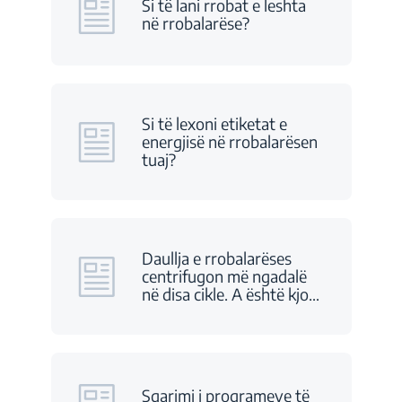
Si të lani rrobat e leshta
në rrobalarëse?
Si të lexoni etiketat e
energjisë në rrobalarësen
tuaj?
Daullja e rrobalarëses
centrifugon më ngadalë
në disa cikle. A është kjo
…
Sqarimi i programeve të