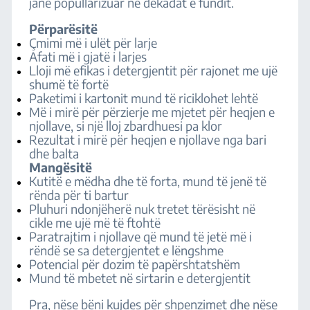
janë popullarizuar në dekadat e fundit.
Përparësitë
Çmimi më i ulët për larje
Afati më i gjatë i larjes
Lloji më efikas i detergjentit për rajonet me ujë
shumë të fortë
Paketimi i kartonit mund të riciklohet lehtë
Më i mirë për përzierje me mjetet për heqjen e
njollave, si një lloj zbardhuesi pa klor
Rezultat i mirë për heqjen e njollave nga bari
dhe balta
Mangësitë
Kutitë e mëdha dhe të forta, mund të jenë të
rënda për ti bartur
Pluhuri ndonjëherë nuk tretet tërësisht në
cikle me ujë më të ftohtë
Paratrajtim i njollave që mund të jetë më i
rëndë se sa detergjentet e lëngshme
Potencial për dozim të papërshtatshëm
Mund të mbetet në sirtarin e detergjentit
Pra, nëse bëni kujdes për shpenzimet dhe nëse