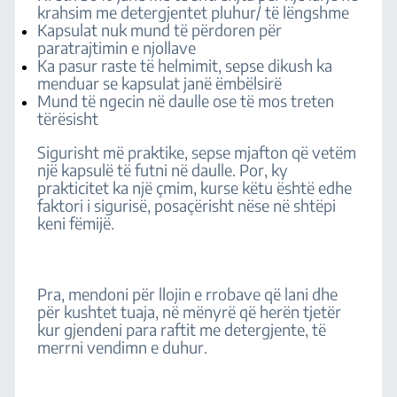
krahsim me detergjentet pluhur/ të lëngshme
Kapsulat nuk mund të përdoren për
paratrajtimin e njollave
Ka pasur raste të helmimit, sepse dikush ka
menduar se kapsulat janë ëmbëlsirë
Mund të ngecin në daulle ose të mos treten
tërësisht
Sigurisht më praktike, sepse mjafton që vetëm
një kapsulë të futni në daulle. Por, ky
prakticitet ka një çmim, kurse këtu është edhe
faktori i sigurisë, posaçërisht nëse në shtëpi
keni fëmijë.
Pra, mendoni për llojin e rrobave që lani dhe
për kushtet tuaja, në mënyrë që herën tjetër
kur gjendeni para raftit me detergjente, të
merrni vendimn e duhur.