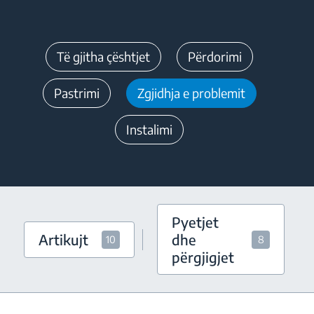
Të gjitha çështjet
Përdorimi
Pastrimi
Zgjidhja e problemit
Instalimi
Pyetjet
Artikujt
dhe
10
8
përgjigjet