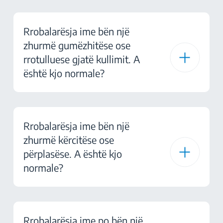
Rrobalarësja ime bën një
zhurmë gumëzhitëse ose
rrotulluese gjatë kullimit. A
është kjo normale?
Rrobalarësja ime bën një
zhurmë kërcitëse ose
përplasëse. A është kjo
normale?
Rrobalarësja ime po bën një