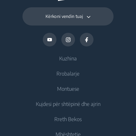
Kërkoni vendin tuaj
Kuzhina
Rrobalarje
Ftohje
Montuese
Frigoriferë
Rrobalarëse
Kujdesi për shtëpinë dhe ajrin
Frizë
Rrobalarëse jomontuese
Ftohje
Frigorifer të kombinuar
Rreth Bekos
Rrobalarëse montuese
Frigoriferë montues
Kujdesi për ajrin
Frigoriferë montues
Rrobalarëse Tharëse
Mbështetje
Frizë montues