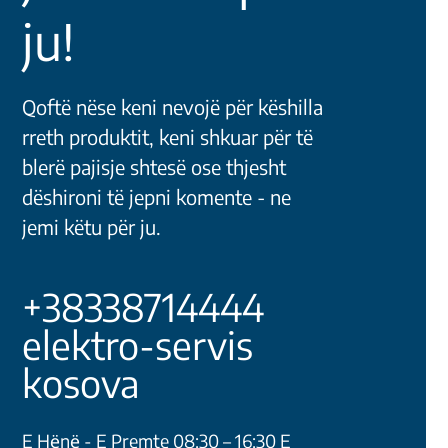
ju!
Qoftë nëse keni nevojë për këshilla
rreth produktit, keni shkuar për të
blerë pajisje shtesë ose thjesht
dëshironi të jepni komente - ne
jemi këtu për ju.
+38338714444
elektro-servis
kosova
E Hёnё - E Premte 08:30 – 16:30 E