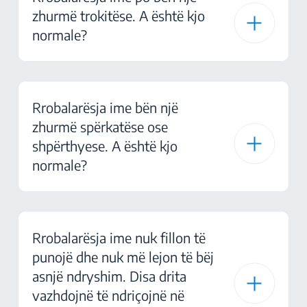
zhurmë trokitëse. A është kjo
normale?
Rrobalarësja ime bën një
zhurmë spërkatëse ose
shpërthyese. A është kjo
normale?
Rrobalarësja ime nuk fillon të
punojë dhe nuk më lejon të bëj
asnjë ndryshim. Disa drita
vazhdojnë të ndriçojnë në