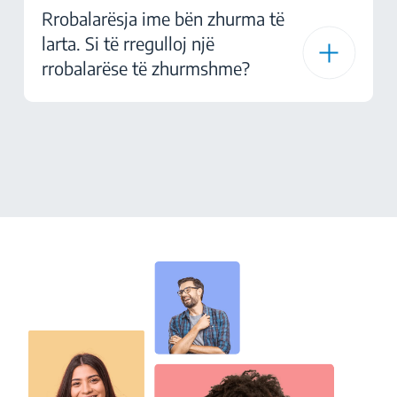
Rrobalarësja ime bën zhurma të
larta. Si të rregulloj një
rrobalarëse të zhurmshme?