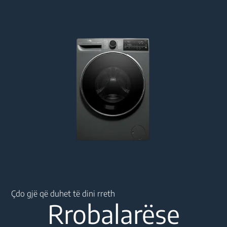
Main content starts here
Çdo gjë që duhet të dini rreth
Rrobalarëse