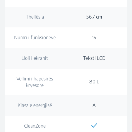
Thellësia
56.7 cm
Numri i funksioneve
14
Lloji i ekranit
Teksti LCD
Vëllimi i hapësirës
80 L
kryesore
Klasa e energjisë
A
CleanZone