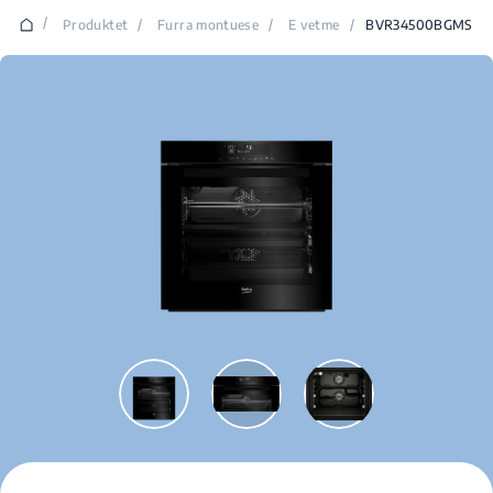
/
Produktet
/
Furra montuese
/
E vetme
/
BVR34500BGMS