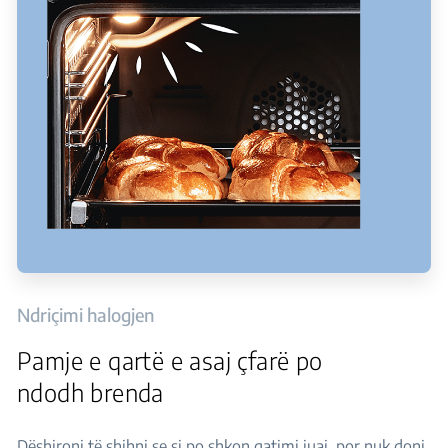
Ndriçimi halogjen
Pamje e qartë e asaj çfarë po
ndodh brenda
Dëshironi të shihni se si po shkon gatimi juaj, por nuk doni