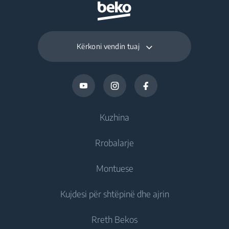
Kërkoni vendin tuaj
Kuzhina
Rrobalarje
Ftohje
Montuese
Frigoriferë
Rrobalarëse
Kujdesi për shtëpinë dhe ajrin
Frizë
Rrobalarëse jomontuese
Ftohje
Frigorifer të kombinuar
Rreth Bekos
Rrobalarëse montuese
Frigoriferë montues
Kujdesi për ajrin