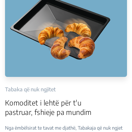
Tabaka që nuk ngjitet
Komoditet i lehtë për t'u
pastruar, fshieje pa mundim
Nga ëmbëlsirat te tavat me djathë, Tabakaja që nuk ngjet