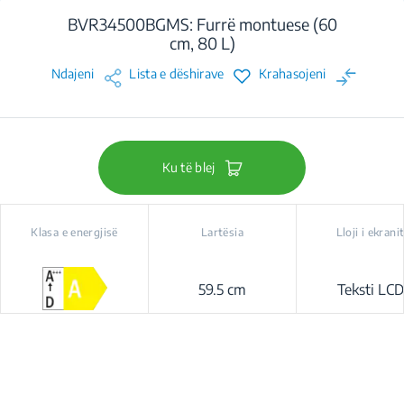
BVR34500BGMS: Furrë montuese (60
cm, 80 L)
Ndajeni
Lista e dëshirave
Krahasojeni
Ku të blej
Klasa e energjisë
Lartësia
Lloji i ekrani
59.5 cm
Teksti LCD