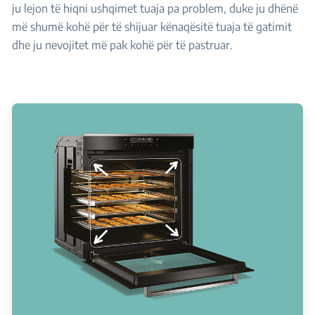
ju lejon të hiqni ushqimet tuaja pa problem, duke ju dhënë
më shumë kohë për të shijuar kënaqësitë tuaja të gatimit
dhe ju nevojitet më pak kohë për të pastruar.