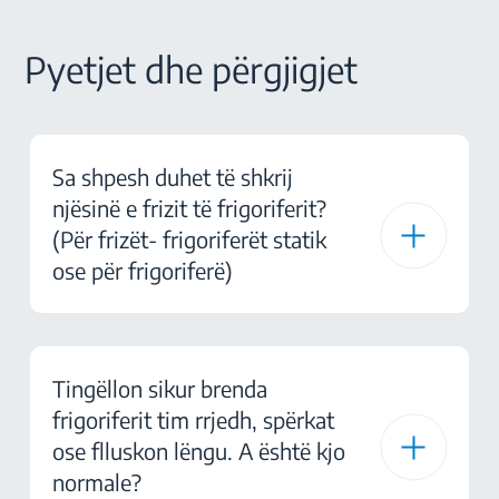
Pyetjet dhe përgjigjet
Sa shpesh duhet të shkrij
njësinë e frizit të frigoriferit?
(Për frizët- frigoriferët statik
ose për frigoriferë)
Tingëllon sikur brenda
frigoriferit tim rrjedh, spërkat
ose flluskon lëngu. A është kjo
normale?