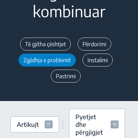
kombinuar
Të gjitha çështjet
Përdorimi
Zgjidhja e problemit
Instalimi
Pastrimi
Pyetjet
Artikujt
dhe
17
19
përgjigjet