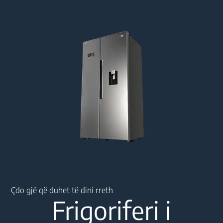
Main content starts here
Çdo gjë që duhet të dini rreth
Frigoriferi i