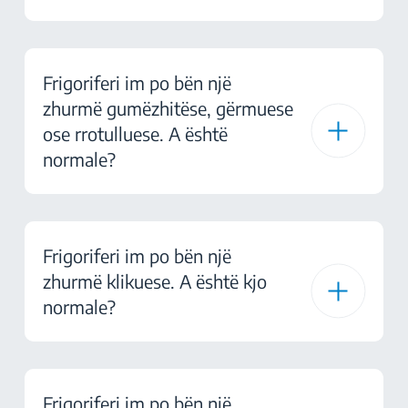
Frigoriferi im po bën një
zhurmë gumëzhitëse, gërmuese
ose rrotulluese. A është
normale?
Frigoriferi im po bën një
zhurmë klikuese. A është kjo
normale?
Frigoriferi im po bën një