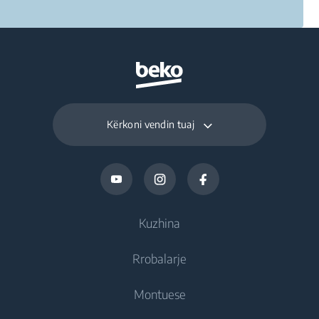
Kërkoni vendin tuaj
Kuzhina
Rrobalarje
Ftohje
Montuese
Frigoriferë
Rrobalarëse