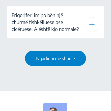
Frigoriferi im po bën një
zhurmë fishkëlluese ose
cicëruese. A është kjo normale?
Ngarkoni më shumë