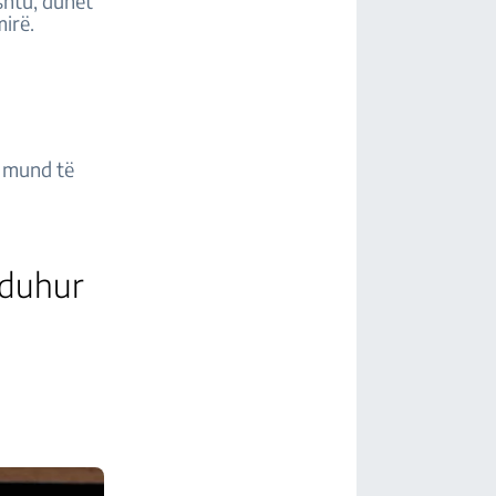
ashtu, duhet
mirë.
ë mund të
e duhur