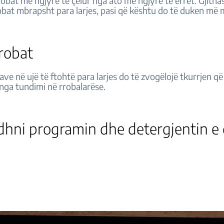
rrobat me ngjyrë të çelur nga ato me ngjyrë të errët. Gjith
robat mbrapsht para larjes, pasi që kështu do të duken më 
rrobat
ave në ujë të ftohtë para larjes do të zvogëlojë tkurrjen q
nga tundimi në rrobalarëse.
idhni programin dhe detergjentin 