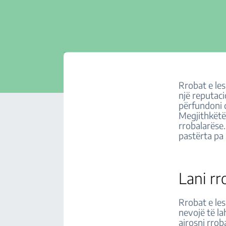
Rrobat e le
një reputaci
përfundoni d
Megjithkëtë,
rrobalarëse.
pastërta pa
Lani rr
Rrobat e le
nevojë të la
ajrosni rrob