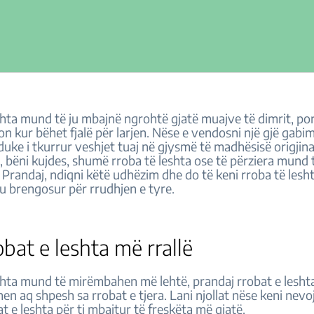
shta mund të ju mbajnë ngrohtë gjatë muajve të dimrit, po
on kur bëhet fjalë për larjen. Nëse e vendosni një gjë gabim
uke i tkurrur veshjet tuaj në gjysmë të madhësisë origjina
 bëni kujdes, shumë rroba të leshta ose të përziera mund 
 Prandaj, ndiqni këtë udhëzim dhe do të keni rroba të lesht
 u brengosur për rrudhjen e tyre.
obat e leshta më rrallë
shta mund të mirëmbahen më lehtë, prandaj rrobat e lesht
hen aq shpesh sa rrobat e tjera. Lani njollat nëse keni nevo
at e leshta për ti mbajtur të freskëta më gjatë.