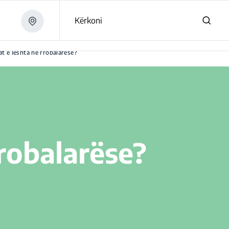
Kërkoni
bat e leshta në rrobalarëse?
rrobalarëse?