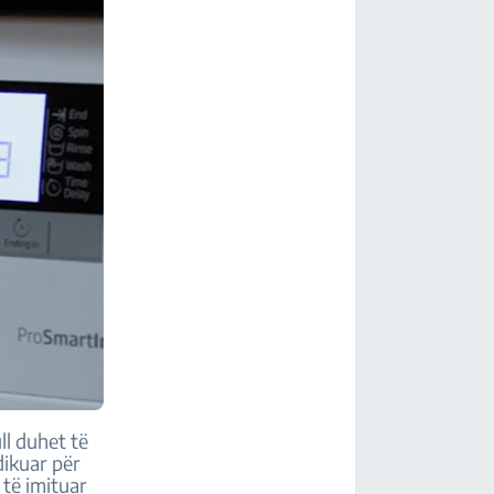
ll duhet të
dikuar për
r të imituar