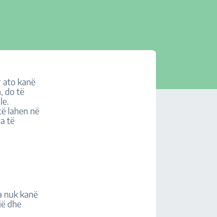
r ato kanë
, do të
le.
të lahen në
a të
a nuk kanë
jë dhe