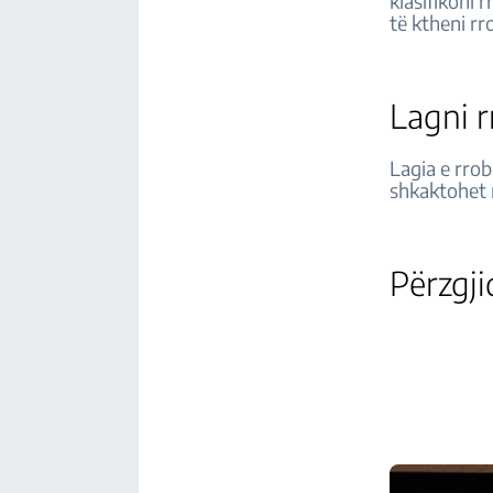
klasifikoni 
të ktheni r
Lagni 
Lagia e rrob
shkaktohet 
Përzgj