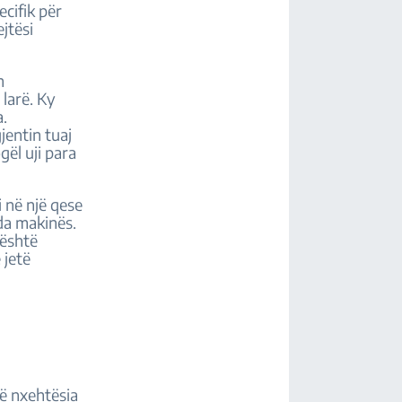
ecifik për
ejtësi
n
 larë. Ky
a.
jentin tuaj
gël uji para
i në një qese
da makinës.
 është
 jetë
që nxehtësia