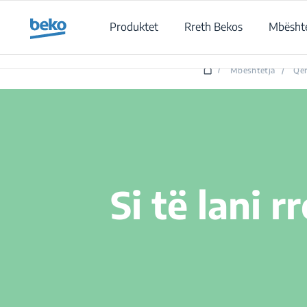
Main content starts here
Produktet
Rreth Bekos
Mbështe
/
Mbështetja
/
Qen
Si të lani 