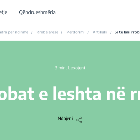
tje
Qëndrueshmëria
Si të lani rrobat e leshta në rrobalarëse?
dra për ndihmë
/
Rrobalarëse
/
Përdorimi
/
Artikulli
/
Si të lani rro
3 min. Lexojeni
rrobat e leshta në 
Ndajeni