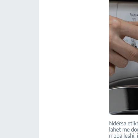
Ndërsa etike
lahet me do
rroba leshi, 