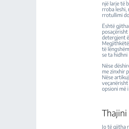
një larje të
rroba leshi,
rrotullimi do
Është gjitha
posaçërisht 
detergjent ë
Megjithkëtë,
të lëngshëm 
se ta hidhni
Nëse dëshiro
me zinxhir 
Nëse artikuj
veçanërisht 
opsioni më i
Thajini
Jo të gjitha