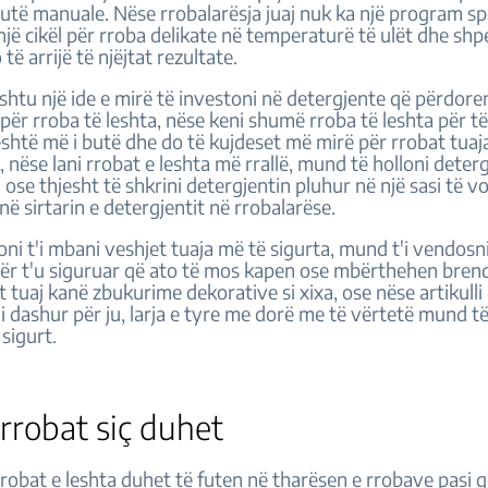
 butë manuale. Nëse rrobalarësja juaj nuk ka një program sp
 një cikël për rroba delikate në temperaturë të ulët dhe shp
 të arrijë të njëjtat rezultate.
shtu një ide e mirë të investoni në detergjente që përdore
për rroba të leshta, nëse keni shumë rroba të leshta për të
shtë më i butë dhe do të kujdeset më mirë për rrobat tuaj
 nëse lani rrobat e leshta më rrallë, mund të holloni deterg
ose thjesht të shkrini detergjentin pluhur në një sasi të vo
 në sirtarin e detergjentit në rrobalarëse.
ni t'i mbani veshjet tuaja më të sigurta, mund t'i vendosn
për t'u siguruar që ato të mos kapen ose mbërthehen bren
t tuaj kanë zbukurime dekorative si xixa, ose nëse artikulli
i dashur për ju, larja e tyre me dorë me të vërtetë mund të
 sigurt.
 rrobat siç duhet
 rrobat e leshta duhet të futen në tharësen e rrobave pasi 