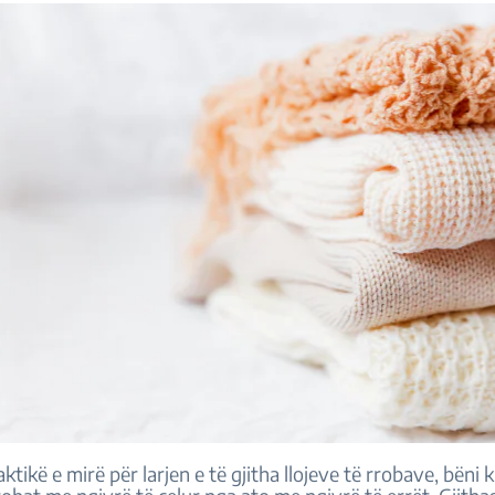
aktikë e mirë për larjen e të gjitha llojeve të rrobave, bëni 