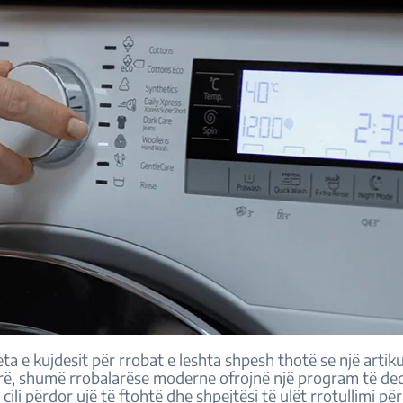
ta e kujdesit për rrobat e leshta shpesh thotë se një artiku
rë, shumë rrobalarëse moderne ofrojnë një program të de
i cili përdor ujë të ftohtë dhe shpejtësi të ulët rrotullimi pë