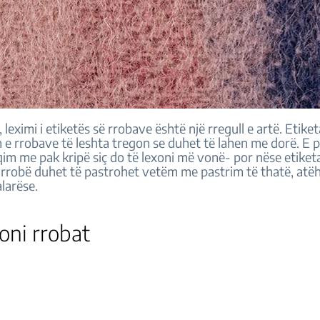
 leximi i etiketës së rrobave është një rregull e artë. Etiket
 e rrobave të leshta tregon se duhet të lahen me dorë. E p
m me pak kripë siç do të lexoni më vonë- por nëse etiketa
ë rrobë duhet të pastrohet vetëm me pastrim të thatë, atë
alarëse.
koni rrobat