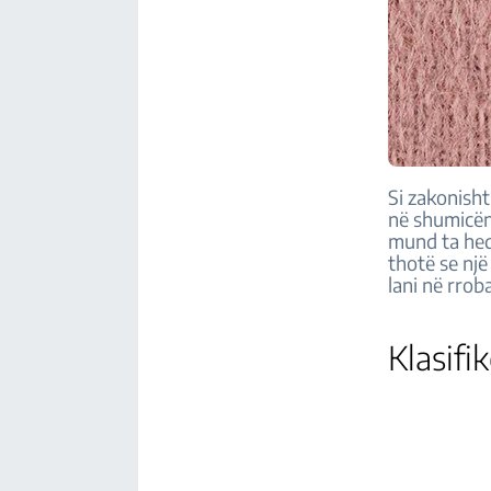
Si zakonisht,
në shumicën
mund ta heqi
thotë se nj
lani në rrob
Klasifi