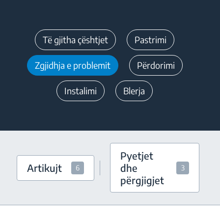
Të gjitha çështjet
Pastrimi
Zgjidhja e problemit
Përdorimi
Instalimi
Blerja
Pyetjet
Artikujt
dhe
6
3
përgjigjet