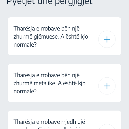
Pyetjet dhe përgjigjet
Tharësja e rrobave bën një
zhurmë gjëmuese. A është kjo
normale?
Tharësja e rrobave bën një
zhurmë metalike. A është kjo
normale?
Tharësja e rrobave rrjedh ujë