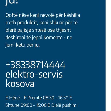
Qoftë nëse keni nevojë për këshilla
rreth produktit, keni shkuar për të
blerë pajisje shtesë ose thjesht
dëshironi të jepni komente - ne
jemi këtu për ju.
+38338714444
elektro-servis
kosova
E Hёnё - E Premte 08:30 – 16:30 E
Shtunё 09:00 – 15:00 E Dielё pushim