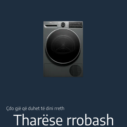
Main content starts here
Çdo gjë që duhet të dini rreth
Tharëse rrobash