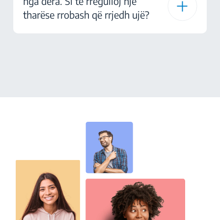
nga dera. Si të rregulloj një
tharëse rrobash që rrjedh ujë?