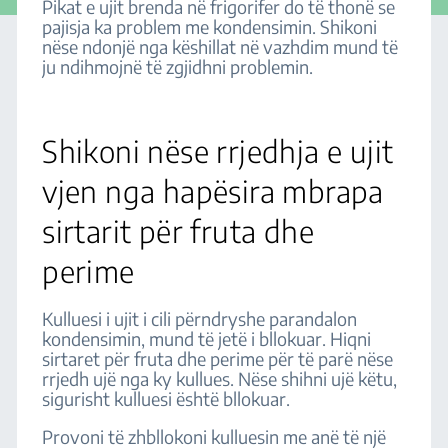
Pikat e ujit brenda në frigorifer do të thonë se
pajisja ka problem me kondensimin. Shikoni
nëse ndonjë nga këshillat në vazhdim mund të
ju ndihmojnë të zgjidhni problemin.
Shikoni nëse rrjedhja e ujit
vjen nga hapësira mbrapa
sirtarit për fruta dhe
perime
Kulluesi i ujit i cili përndryshe parandalon
kondensimin, mund të jetë i bllokuar. Hiqni
sirtaret për fruta dhe perime për të parë nëse
rrjedh ujë nga ky kullues. Nëse shihni ujë këtu,
sigurisht kulluesi është bllokuar.
Provoni të zhbllokoni kulluesin me anë të një