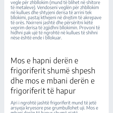
vegle për zhbllokim (mund të blihet në shitore
të metaleve). Vendoseni veglën për zhbllokim
në kullues dhe shtyjeni derisa të arrini tek
bllokimi, pastaj kthejeni në drejtim të akrepave
të orës. Nxirreni jashtë dhe përsëritni këtë
veprim derisa të zgjidhni bllokimin. Provoni të
hidhni pak ujë të ngrohtë në kullues të shihni
nëse është ende i bllokuar.
Mos e hapni derën e
frigoriferit shumë shpesh
dhe mos e mbani derën e
frigoriferit të hapur
Ajri i ngrohtë jashtë frigoriferit mund të jetë
arsyeja kryesore pse grumbullohet uji. Mos e
mbani derën të hapur shumë gjatë.