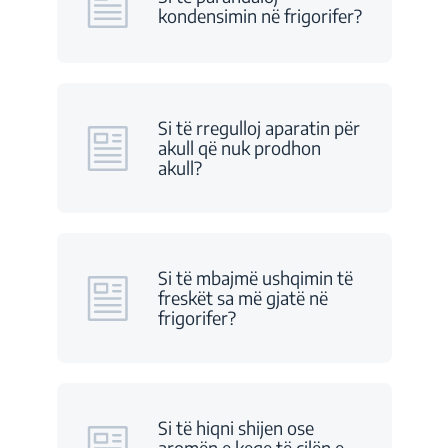
kondensimin në frigorifer?
Si të rregulloj aparatin për
akull që nuk prodhon
akull?
Si të mbajmë ushqimin të
freskët sa më gjatë në
frigorifer?
Si të hiqni shijen ose
aromën e keqe të cilën e