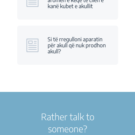
kanë kubet e akullit
Si të rregulloni aparatin
për akull që nuk prodhon
akull?
Rather talk to
someone?