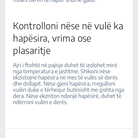
Kontrolloni nëse në vulë ka
hapësira, vrima ose
plasaritje
Ajri i ftohtë në pajisje duhet të izolohet mirë
nga temperatura e jashtme. Shikoni nëse
ekzistojnë hapësira në mes të vulës së derës
dhe dollapit. Nëse gjeni hapësira, rregulloni
vulën duke e tërhequr butësisht me gishta nga
dera. Nëse ekziston ndonjë hapësirë, duhet të
ndërroni vulën e derës.