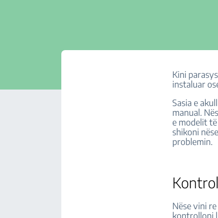
Kini parasys
instaluar os
Sasia e akul
manual. Nës
e modelit të
shikoni nës
problemin.
Kontrol
Nëse vini re
kontrolloni 