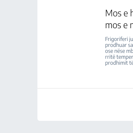
Mos e h
mos e 
Frigoriferi 
prodhuar sas
ose nëse mba
rritë tempe
prodhimit të