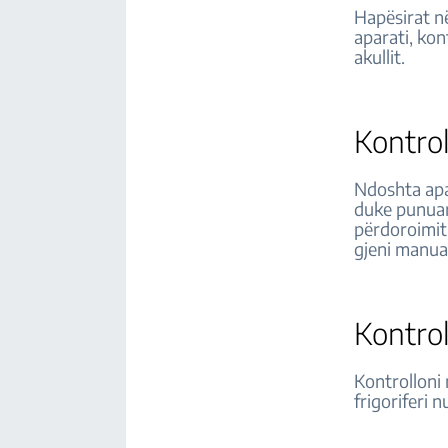
Hapësirat në
aparati, kont
akullit.
Kontrol
Ndoshta apar
duke punuar
përdoroimit 
gjeni manual
Kontrol
Kontrolloni 
frigoriferi 