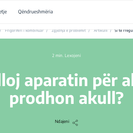
tje
Qëndrueshmëria
Si të rregulloj aparatin për akull që nuk prodhon akull?
/
Frigoriferi i kombinuar
/
Zgjidhja e problemit
/
Artikulli
/
Si të rregu
2 min. Lexojeni
lloj aparatin për 
prodhon akull?
Ndajeni