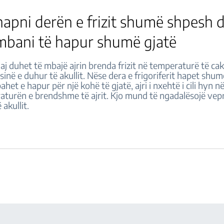
apni derën e frizit shumë shpesh 
mbani të hapur shumë gjatë
juaj duhet të mbajë ajrin brenda frizit në temperaturë të ca
inë e duhur të akullit. Nëse dera e frigoriferit hapet shu
het e hapur për një kohë të gjatë, ajri i nxehtë i cili hyn në
raturën e brendshme të ajrit. Kjo mund të ngadalësojë vep
 akullit.