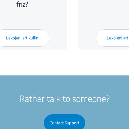
friz?
Lexojeni artikullin
Lexojeni arti
Rather talk to someone?
Contact Support