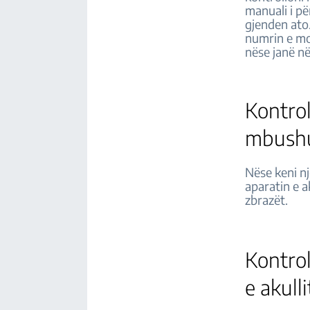
manuali i pë
gjenden ato
numrin e mod
nëse janë n
Kontrol
mbush
Nëse keni nj
aparatin e a
zbrazët.
Kontrol
e akul