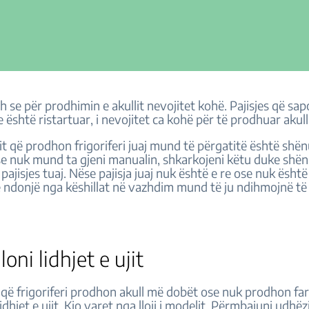
h se për prodhimin e akullit nevojitet kohë. Pajisjes që sa
e është ristartuar, i nevojitet ca kohë për të prodhuar akull
lit që prodhon frigoriferi juaj mund të përgatitë është shë
e nuk mund ta gjeni manualin, shkarkojeni këtu duke shë
 pajisjes tuaj. Nëse pajisja juaj nuk është e re ose nuk është
e ndonjë nga këshillat në vazhdim mund të ju ndihmojnë të 
loni lidhjet e ujit
 që frigoriferi prodhon akull më dobët ose nuk prodhon fare
lidhjet e ujit. Kjo varet nga lloji i modelit. Përmbajuni udh