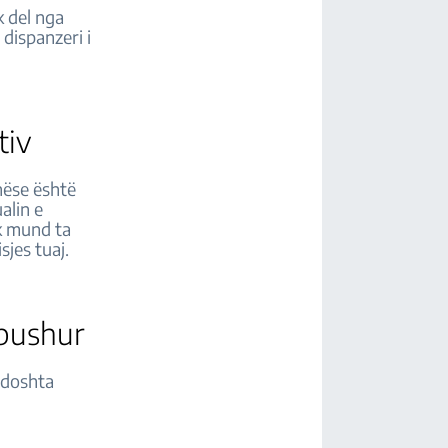
k del nga
 dispanzeri i
aktiv
 nëse është
alin e
uk mund ta
sjes tuaj.
mbushur
 Ndoshta