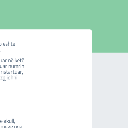
po është
.
nuar në këtë
nuar numrin
 ristartuar,
zgjidhni
 akull,
ëzimeve nga