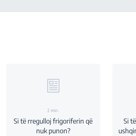
2 min.
Si të rregulloj frigoriferin që
Si t
nuk punon?
ushqim