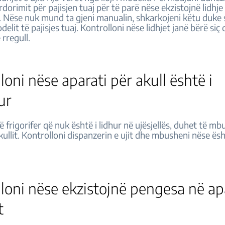
rdorimit për pajisjen tuaj për të parë nëse ekzistojnë lidhj
. Nëse nuk mund ta gjeni manualin, shkarkojeni këtu duke
elit të pajisjes tuaj. Kontrolloni nëse lidhjet janë bërë siç
ë rregull.
loni nëse aparati për akull është i
ur
ë frigorifer që nuk është i lidhur në ujësjellës, duhet të mb
kullit. Kontrolloni dispanzerin e ujit dhe mbusheni nëse ësh
loni nëse ekzistojnë pengesa në ap
lit