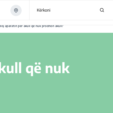
Kërkoni
lloj aparatin për akull që nuk prodhon akull?
akull që nuk