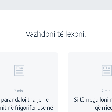
Vazhdoni të lexoni.
2 min.
2 min.
ë parandaloj tharjen e
Si të rregulloni 
it në frigorifer ose në
që rrje