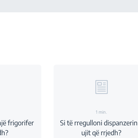
1 min.
një frigorifer
Si të rregulloni dispanzerin
dh?
ujit që rrjedh?