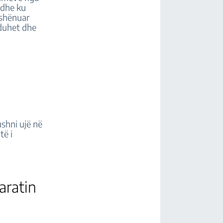
e dhe ku
 shënuar
 duhet dhe
ushni ujë në
të i
aratin