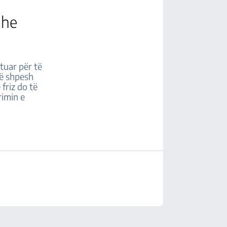
dhe
ktuar për të
më shpesh
 friz do të
rimin e