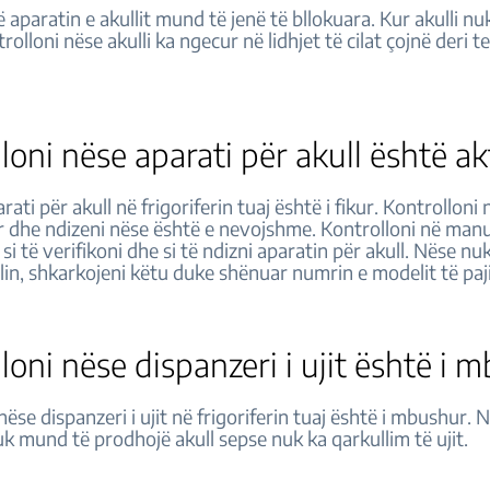
 aparatin e akullit mund të jenë të bllokuara. Kur akulli nu
rolloni nëse akulli ka ngecur në lidhjet të cilat çojnë deri te
loni nëse aparati për akull është 
ati për akull në frigoriferin tuaj është i fikur. Kontrolloni
 dhe ndizeni nëse është e nevojshme. Kontrolloni në manu
si të verifikoni dhe si të ndizni aparatin për akull. Nëse n
in, shkarkojeni këtu duke shënuar numrin e modelit të paji
loni nëse dispanzeri i ujit është i 
nëse dispanzeri i ujit në frigoriferin tuaj është i mbushur.
nuk mund të prodhojë akull sepse nuk ka qarkullim të ujit.