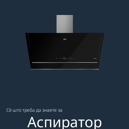
Main content starts here
Сè што треба да знаете за
Аспиратор