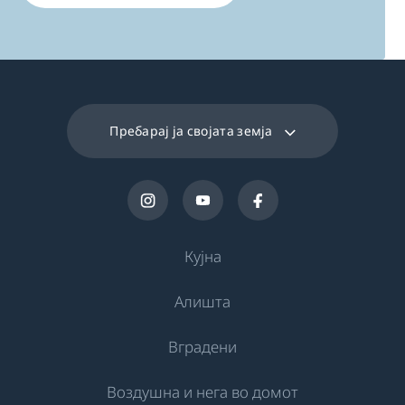
Пребарај ја својата земја
Кујна
Алишта
Ладење
Вградени
Фрижидери
Машини за перење
Воздушна и нега во домот
Замрзнувачи
Самостојни машини за перење
Ладење