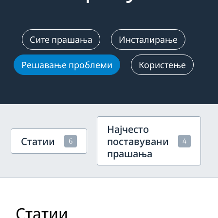
Сите прашања
Инсталирање
Решавање проблеми
Користење
Најчесто
Статии
поставувани
6
4
прашања
Статии