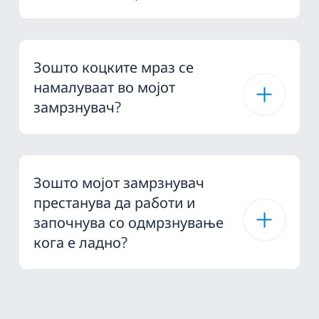
Зошто коцките мраз се
намалуваат во мојот
замрзнувач?
Зошто мојот замрзнувач
престанува да работи и
започнува со одмрзнување
кога е ладно?