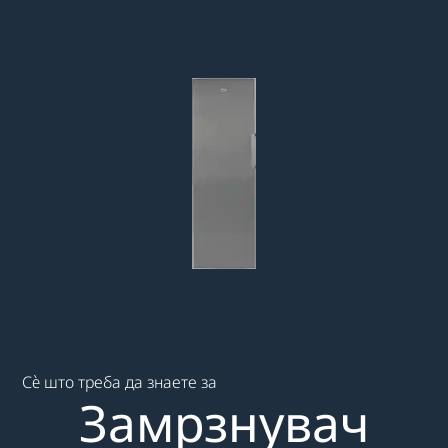
Main content starts here
Сè што треба да знаете за
Замрзнувач