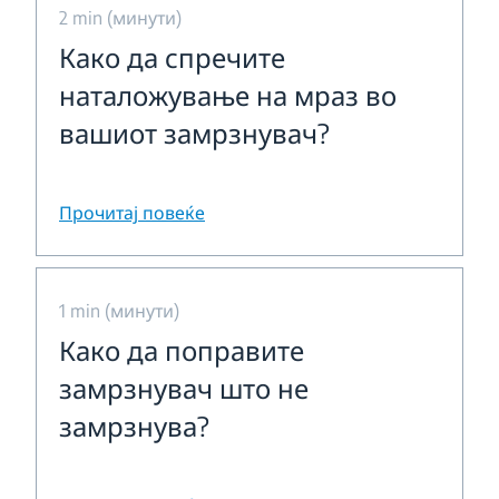
2 min (минути)
Како да спречите
наталожување на мраз во
вашиот замрзнувач?
Прочитај повеќе
1 min (минути)
Како да поправите
замрзнувач што не
замрзнува?