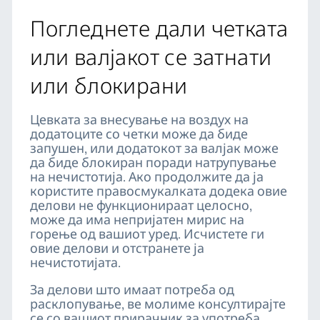
Погледнете дали четката
или валјакот се затнати
или блокирани
Цевката за внесување на воздух на
додатоците со четки може да биде
запушен, или додатокот за валјак може
да биде блокиран поради натрупување
на нечистотија. Ако продолжите да ја
користите правосмукалката додека овие
делови не функционираат целосно,
може да има непријатен мирис на
горење од вашиот уред. Исчистете ги
овие делови и отстранете ја
нечистотијата.
За делови што имаат потреба од
расклопување, ве молиме консултирајте
се со вашиот прирачник за употреба