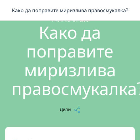
/
...
/
Како да поправите миризлива правосмукалка?
Како да поправите миризлива правосмукалка?
1 мин на читање
Како да
поправите
миризлива
правосмукалка
Дели