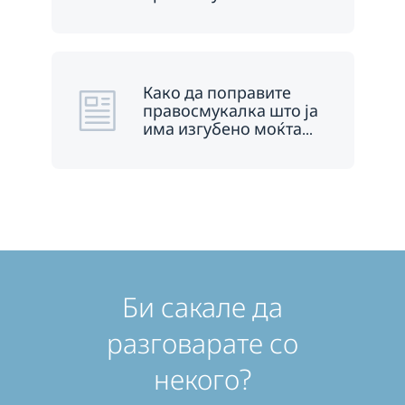
Како да поправите
правосмукалка што ја
има изгубено моќта
…
Би сакале да
разговарате со
некого?