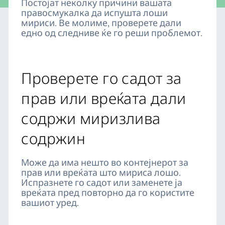
Постојат неколку причини вашата
правосмукалка да испушта лоши
мириси. Ве молиме, проверете дали
едно од следниве ќе го реши проблемот.
Проверете го садот за
прав или вреќата дали
содржи миризлива
содржин
Може да има нешто во контејнерот за
прав или вреќата што мириса лошо.
Испразнете го садот или заменете ја
вреќата пред повторно да го користите
вашиот уред.