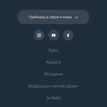
Пребарај ја својата земја
Кујна
Алишта
Ладење
Вградени
Фрижидери
Машини за перење
Воздушна и нега во домот
Замрзнувачи
Самостојни машини за перење
Ладење
Фрижидери со замрзнувач
За Beko
Интегрирани машини за перење
Интегрирани Фрижидери
Нега на воздухот
Интегрирани Фрижидери