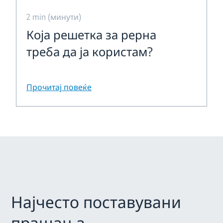
2 min (минути)
Која решетка за рерна
треба да ја користам?
Прочитај повеќе
Најчесто поставувани
прашања