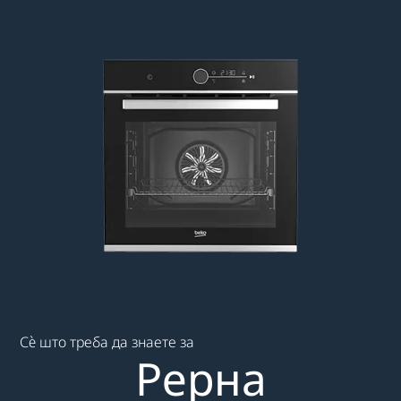
Main content starts here
Сè што треба да знаете за
Рерна