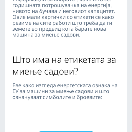
годишната потрошувачка на енергија,
нивото на бучава и неговиот капацитет.
Овие мали картички со етикети се како
резиме на сите работи што треба да ги
земете во предвид кога барате нова
машина за миење садови.
Што има на етикетата за
миење садови?
Еве како изгледа енергетската ознака на
ЕУ за машини за миење садови и што
означуваат симболите и броевите: