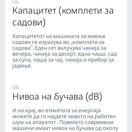
05.
Капацитет (комплети за
садови)
Капацитетот на машината за миење
садови се изразува во „комплети за
садови“. Еден сет вклучува чинија за
вечера, чинија за десерт, една чаша, сад
за супа, чаша за чај, чинија и прибор за
јадење.
06.
Нивоа на бучава (dB)
И на крај, во етикетата за енергија
можете да го најдете нивото на работен
шум на апаратот . Повеќето современи
машини имаат нивоа на бучава од околу