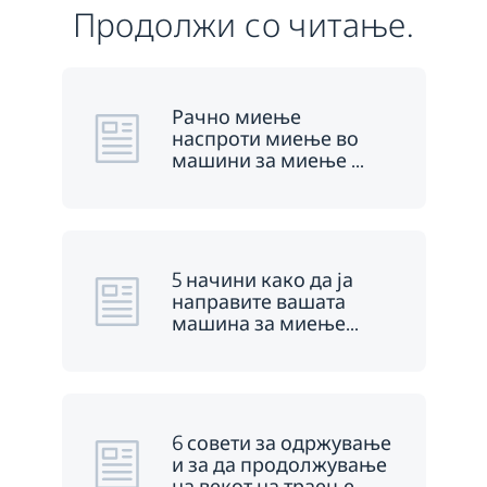
Продолжи со читање.
Рачно миење
наспроти миење во
машини за миење
…
5 начини како да ја
направите вашата
машина за миење
…
6 совети за одржување
и за да продолжување
на векот на траење
…