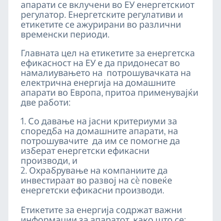
апарати се вклучени во ЕУ енергетскиот
регулатор. Енергетските регулативи и
етикетите се ажурирани во различни
временски периоди.
Главната цел на етикетите за енергетска
ефикасност на ЕУ е да придонесат во
намалиувањето на потрошувачката на
електрична енергија на домашните
апарати во Европа, притоа применувајќи
две работи:
1. Со давање на јасни критериуми за
споредба на домашните апарати, на
потрошувачите да им се помогне да
изберат енергетски ефикасни
производи, и
2. Охрабрување на компаниите да
инвестираат во развој на сè повеќе
енергетски ефикасни производи.
Етикетите за енергија содржат важни
информации за апаратот, како што се: