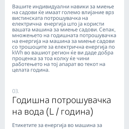
Вашите индивидуални навики за миење
на садови ќе имаат големо влијание врз
вистинската потрошувачка на
електрична енергија што ја користи
вашата машина за миење садови. Сепак,
множењето на годишната потрошувачка
на енергија на машина за миење садови
со трошоците за електрична енергија по
kWh во вашиот регион ќе ви даде добра
проценка за тоа колку ќе чини
работењето на тој апарат во текот на
целата година.
03.
Годишна потрошувачка
на вода (L / година)
Етикетите за енергија во машина за