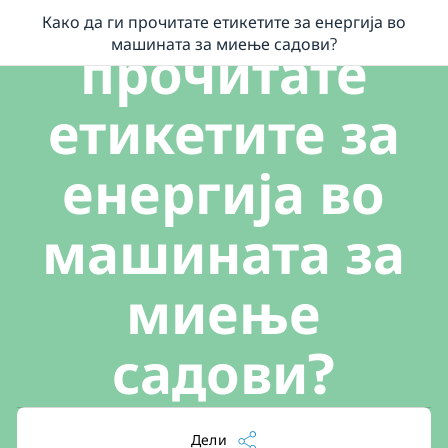
Како да ги
Како да ги прочитате етикетите за енергија во
/
Како да ги прочитате етикетите за енергија во машината за миењ
машината за миење садови?
прочитате
етикетите за
енергија во
машината за
миење
садови?
Дели