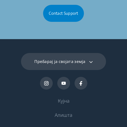
Contact Support
Пребарај ја својата земја
Кујна
Алишта
Ладење