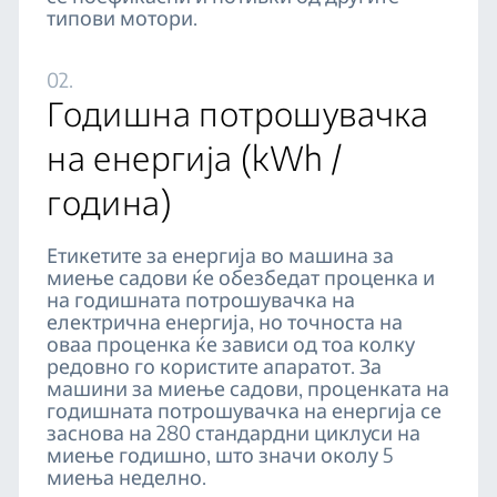
типови мотори.
02.
Годишна потрошувачка
на енергија (kWh /
година)
Етикетите за енергија во машина за
миење садови ќе обезбедат проценка и
на годишната потрошувачка на
електрична енергија, но точноста на
оваа проценка ќе зависи од тоа колку
редовно го користите апаратот. За
машини за миење садови, проценката на
годишната потрошувачка на енергија се
заснова на 280 стандардни циклуси на
миење годишно, што значи околу 5
миења неделно.