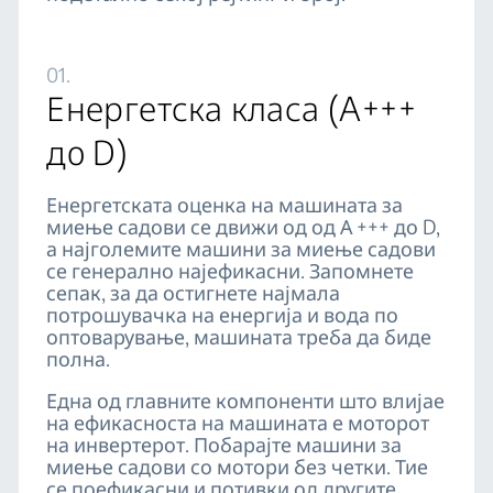
01.
Енергетска класа (A+++
дo D)
Енергетската оценка на машината за
миење садови се движи од од А +++ до D,
а најголемите машини за миење садови
се генерално најефикасни. Запомнете
сепак, за да остигнете најмала
потрошувачка на енергија и вода по
оптоварување, машината треба да биде
полна.
Една од главните компоненти што влијае
на ефикасноста на машината е моторот
на инвертерот. Побарајте машини за
миење садови со мотори без четки. Тие
се поефикасни и потивки од другите