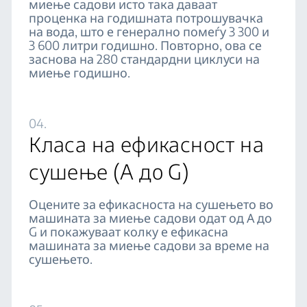
миење садови исто така даваат
проценка на годишната потрошувачка
на вода, што е генерално помеѓу 3 300 и
3 600 литри годишно. Повторно, ова се
заснова на 280 стандардни циклуси на
миење годишно.
04.
Класа на ефикасност на
сушење (A дo G)
Оцените за ефикасноста на сушењето во
машината за миење садови одат од А до
G и покажуваат колку е ефикасна
машината за миење садови за време на
сушењето.