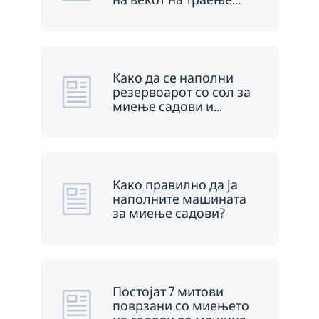
Како да се наполни
резервоарот со сол за
миење садови и
…
Како правилно да ја
наполните машината
за миење садови?
Постојат 7 митови
поврзани со миењето