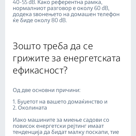
40-55 dB. Како референтна рамка,
нормалниот разговор е околу 60 dB,
додека ѕвонењето на домашен телефон
ќе биде околу 80 dB.
Зошто треба да се
грижите за енергетската
ефикасност?
Од две основни причини:
1. Буџетот на вашето домаќинство и
2. Околината
Иако машините за миење садови со
повисок енергетски рејтинг имаат
тенденција да бидат малку поскапи, тие