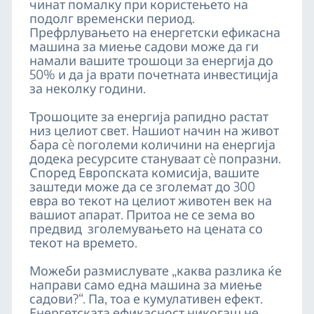
чинат помалку при користењето на
подолг временски период.
Префрлувањето на енергетски ефикасна
машина за миење садови може да ги
намали вашите трошоци за енергија до
50% и да ја врати почетната инвестиција
за неколку години.
Трошоците за енергија рапидно растат
низ целиот свет. Нашиот начин на живот
бара сè поголеми количини на енергија
додека ресурсите стануваат сè попразни.
Според Европската комисија, вашите
заштеди може да се зголемат до 300
евра во текот на целиот животен век на
вашиот апарат. Притоа не се зема во
предвид зголемувањето на цената со
текот на времето.
Можеби размислувате „каква разлика ќе
направи само една машина за миење
садови?“. Па, тоа е кумулативен ефект.
Енергетската ефикасност никогаш не