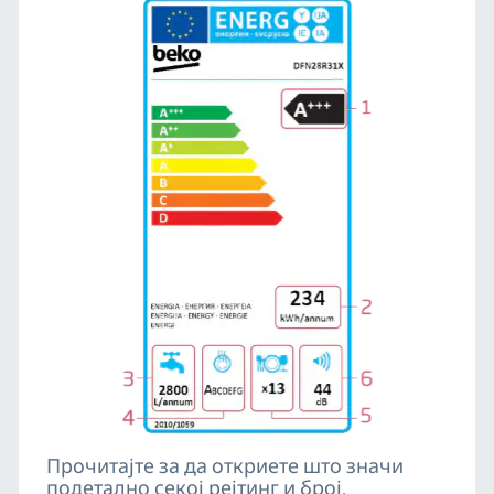
Прочитајте за да откриете што значи
подетално секој рејтинг и број.