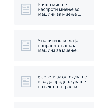
Рачно миење
наспроти миење во
машини за миење
…
5 начини како да ја
направите вашата
машина за миење
…
6 совети за одржување
и за да продолжување
на векот на траење
…