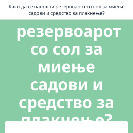
наполни
Како да се наполни резервоарот со сол за миење
Како да се наполни резервоарот со сол за миење садови и средство 
садови и средство за плакнење?
резервоарот
со сол за
миење
садови и
средство за
плакнење?