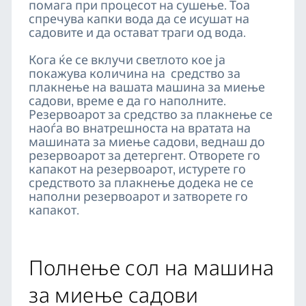
помага при процесот на сушење. Тоа
спречува капки вода да се исушат на
садовите и да остават траги од вода.
Кога ќе се вклучи светлото кое ја
покажува количина на средство за
плакнење на вашата машина за миење
садови, време е да го наполните.
Резервоарот за средство за плакнење се
наоѓа во внатрешноста на вратата на
машината за миење садови, веднаш до
резервоарот за детергент. Отворете го
капакот на резервоарот, истурете го
средството за плакнење додека не се
наполни резервоарот и затворете го
капакот.
Полнење сол на машина
за миење садови