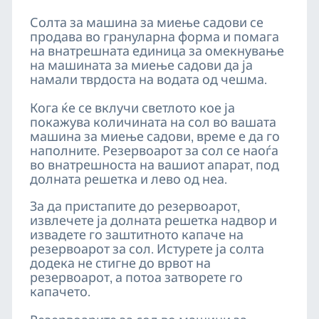
Солта за машина за миење садови се
продава во грануларна форма и помага
на внатрешната единица за омекнување
на машината за миење садови да ја
намали тврдоста на водата од чешма.
Кога ќе се вклучи светлото кое ја
покажува количината на сол во вашата
машина за миење садови, време е да го
наполните. Резервоарот за сол се наоѓа
во внатрешноста на вашиот апарат, под
долната решетка и лево од неа.
За да пристапите до резервоарот,
извлечете ја долната решетка надвор и
извадете го заштитното капаче на
резервоарот за сол. Истурете ја солта
додека не стигне до врвот на
резервоарот, а потоа затворете го
капачето.