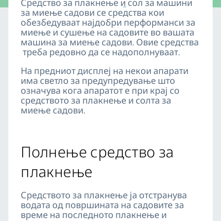
Средство за плакнење и сол за машини
Дели
за миење садови се средства кои
обезбедуваат најдобри перформанси за
миење и сушење на садовите во вашата
машина за миење садови. Овие средства
треба редовно да се надополнуваат.
На предниот дисплеј на некои апарати
има светло за предупредување што
означува кога апаратот е при крај со
средството за плакнење и солта за
миење садови.
Полнење средство за
плакнење
Средството за плакнење ја отстранува
водата од површината на садовите за
време на последното плакнење и