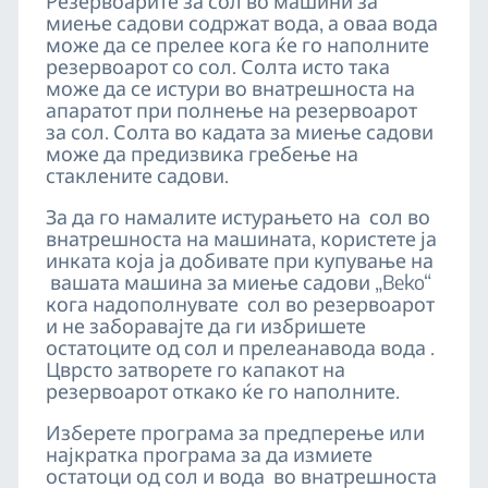
Резервоарите за сол во машини за
миење садови содржат вода, а оваа вода
може да се прелее кога ќе го наполните
резервоарот со сол. Солта исто така
може да се истури во внатрешноста на
апаратот при полнење на резервоарот
за сол. Солта во кадата за миење садови
може да предизвика гребење на
стаклените садови.
За да го намалите истурањето на сол во
внатрешноста на машината, користете ја
инката која ја добивате при купување на
вашата машина за миење садови „Beko“
кога надополнувате сол во резервоарот
и не заборавајте да ги избришете
остатоците од сол и прелеанавода вода .
Цврсто затворете го капакот на
резервоарот откако ќе го наполните.
Изберете програма за предперење или
најкратка програма за да измиете
остатоци од сол и вода во внатрешноста