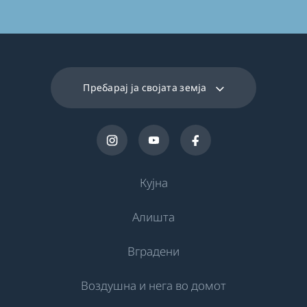
Пребарај ја својата земја
Кујна
Алишта
Ладење
Вградени
Фрижидери
Машини за перење
Воздушна и нега во домот
Замрзнувачи
Самостојни машини за перење
Ладење