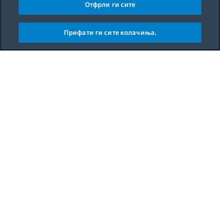
Отфрли ги сите
Прифати ги сите колачиња.
Main content starts here
Meal
Dinner
Difficulty
Easy
Total Time
-