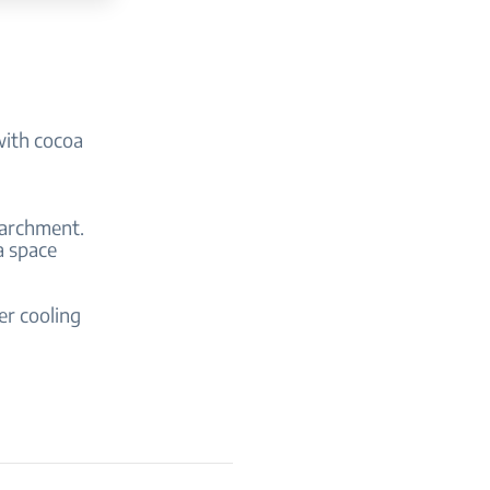
 with cocoa
parchment.
a space
er cooling