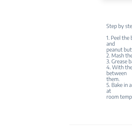
Step by st
1. Peel the
and
peanut but
2. Mash the
3. Grease b
4. With the
between
them.
5. Bake in 
at
room tempe