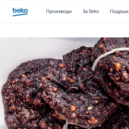
Main content starts here
Производи
За Beko
Подршк