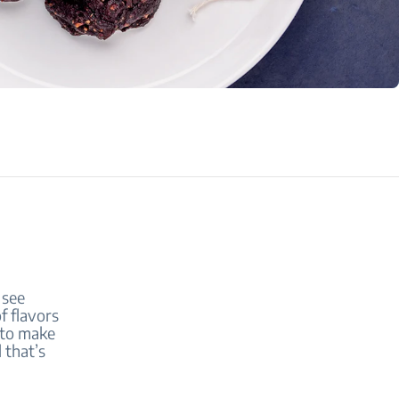
 see
f flavors
r to make
 that’s