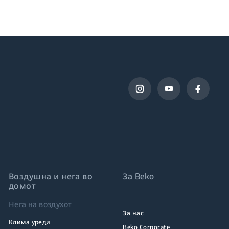
Воздушна и нега во
За Beko
домот
Нега на воздухот
За нас
Клима уреди
Beko Corporate