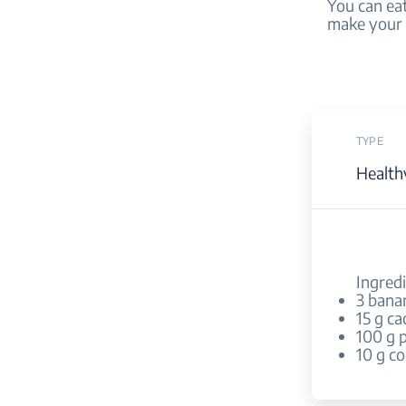
You can eat
make your 
TYPE
Health
Ingred
3 banan
15 g ca
100 g 
10 g c