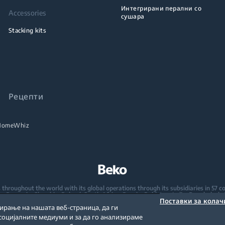
Интегрирани перални со
Accessories
сушара
Stacking kits
Рецепти
HomeWhiz
oughout the world with its global operations through its subsidiaries in 57 coun
taly, Romania, Slovakia, Poland, South Africa, Russia, Pakistan, India, Bangladesh,
Поставки за кола
рање на нашата веб-страница, да ги
mpany in Europe with its market share (based on volumes). Beko’s 31 R&D and De
оцијалните медиуми и за да го анализираме
 2,300 researchers and hold more than 3,500 international registered patent appl