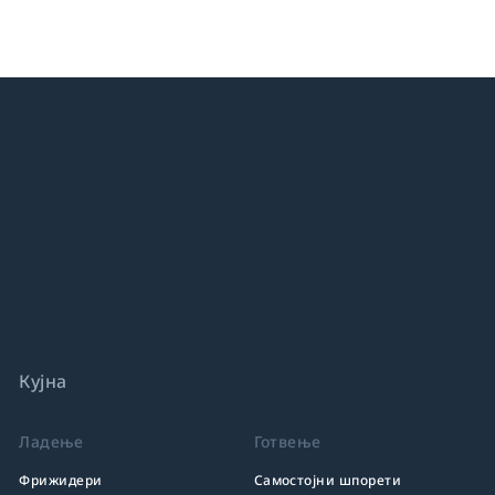
Кујна
Ладење
Готвење
Фрижидери
Самостојни шпорети