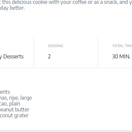
 this delicious cookie with your coffee or as a snack, and 
day better.
SERVİNG
TOTAL TIM
y Desserts
2
30 MIN.
ients
as, ripe, large
cao, plain
peanut butter
oconut grater