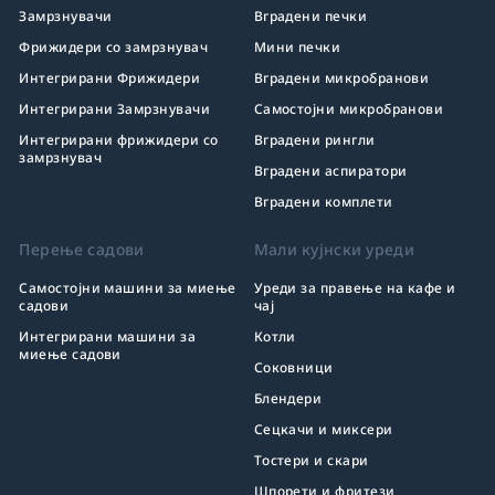
Замрзнувачи
Вградени печки
Фрижидери со замрзнувач
Мини печки
Интегрирани Фрижидери
Вградени микробранови
Интегрирани Замрзнувачи
Самостојни микробранови
Интегрирани фрижидери со
Вградени рингли
замрзнувач
Вградени аспиратори
Вградени комплети
Перење садови
Мали кујнски уреди
Самостојни машини за миење
Уреди за правење на кафе и
садови
чај
Интегрирани машини за
Котли
миење садови
Соковници
Блендери
Сецкачи и миксери
Тостери и скари
Шпорети и фритези