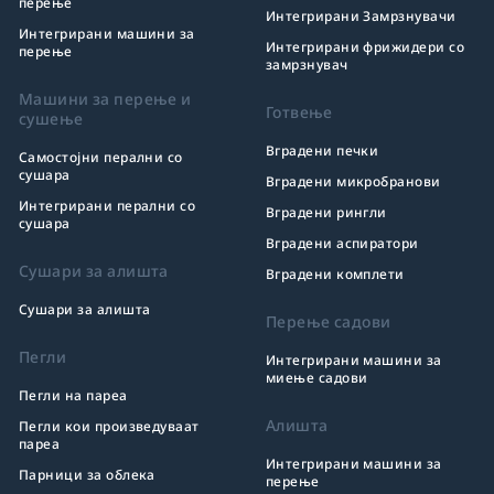
перење
Интегрирани Замрзнувачи
Интегрирани машини за
Интегрирани фрижидери со
перење
замрзнувач
Машини за перење и
Готвење
сушење
Вградени печки
Самостојни перални со
сушара
Вградени микробранови
Интегрирани перални со
Вградени рингли
сушара
Вградени аспиратори
Сушари за алишта
Вградени комплети
Сушари за алишта
Перење садови
Пегли
Интегрирани машини за
миење садови
Пегли на пареа
Алишта
Пегли кои произведуваат
пареа
Интегрирани машини за
Парници за облека
перење