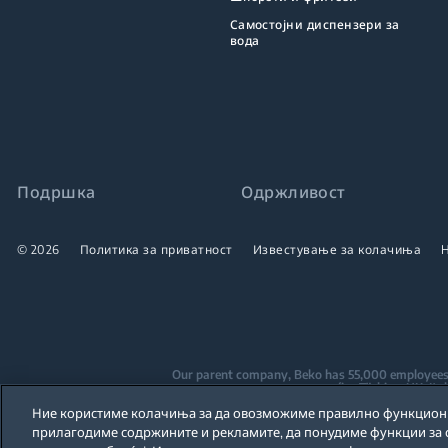
Самостојни диспензери за
вода
Подршка
Одржливост
© 2026
Политика за приватност
Известување за колачиња
Our parent company, Beko has 55,000 employees thr
(i.e. Türkiye, UK, I
Ние користиме колачиња за да овозможиме правилно функциони
Beko became the largest white goods co
прилагодиме содржините и рекламите, да понудиме функции за с
are home to over