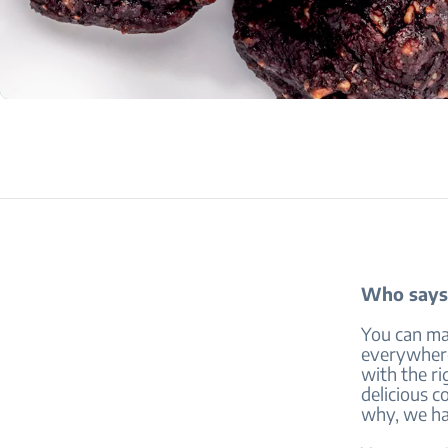
Who says 
You can ma
everywhere 
with the ri
delicious c
why, we ha