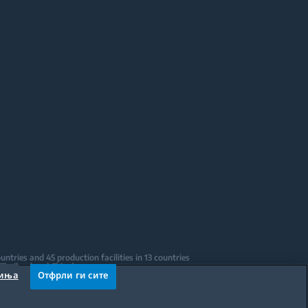
tries and 45 production facilities in 13 countries
 Thailand and China).
чиња
Отфрли ги сите
sign Centers & Offices across the globe
ications to date.