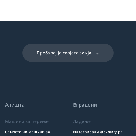
Пребарај ја својата земја
Алишта
Вградени
Машини за перење
Ладење
Самостојни машини за
Интегрирани Фрижидери