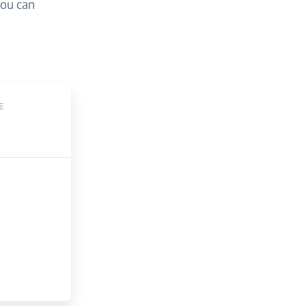
you can
E