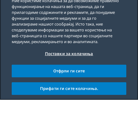
Ние користиме колачиња за да овозможиме правилно
функционирање на нашата веб-страница, да ги
прилагодиме содржините и рекламите, да понудиме
функции за социјалните медиуми и за да го
анализираме нашиот сообраќај. Исто така, ние
споделуваме информации за вашето користење на
веб-страницата со нашите партнери во социјалните
медиуми, рекламирањето и во аналитиката.
Поставки за колачиња
Отфрли ги сите
Прифати ги сите колачиња.
Main content starts here
This recipe is easy to make and perfect for any
occasion, whether you're entertaining
guests or simply looking to try something new. So
why not give it a go and savor the