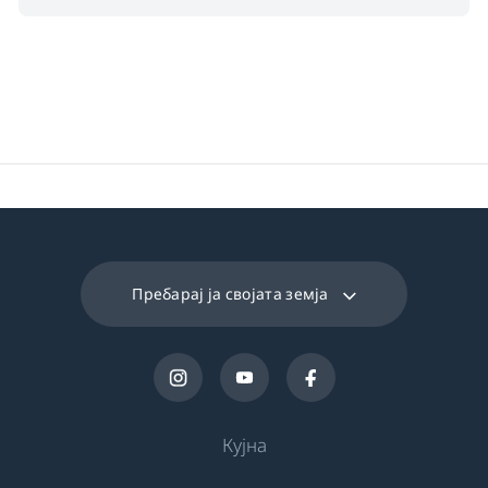
Спакувана
32.5 cm
длабочина
Тежина на паќетот
6.5 kg
Пребарај ја својата земја
Кујна