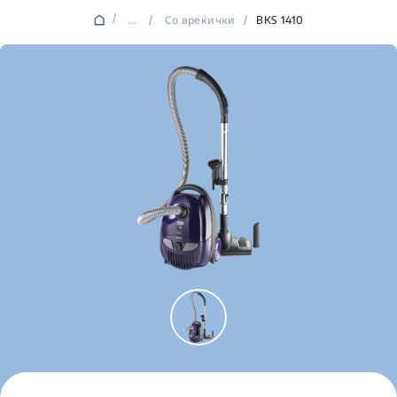
/
...
/
Со вреќички
/
BKS 1410