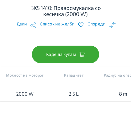
BKS 1410: Правосмукалка со
кесичка (2000 W)
Дели
Список на желби
Спореди
Каде да купам
Моќност на моторот
Капацитет
Радиус на опе
2000 W
2.5 L
8 m