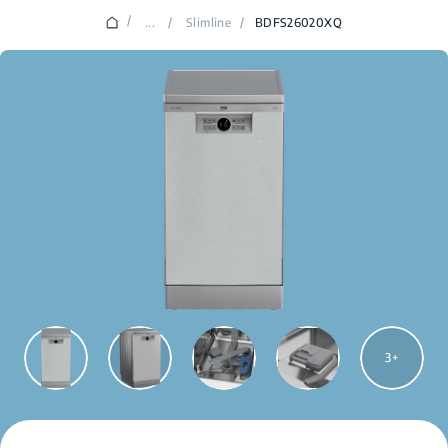
/
...
/
Slimline
/
BDFS26020XQ
3