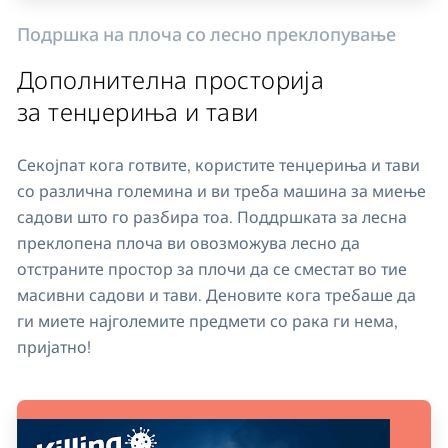
Подршка на плоча со лесно преклопување
Дополнителна просторија
за тенџериња и тави
Секојпат кога готвите, користите тенџериња и тави
со различна големина и ви треба машина за миење
садови што го разбира тоа. Поддршката за лесна
преклопена плоча ви овозможува лесно да
отстраните простор за плочи да се сместат во тие
масивни садови и тави. Деновите кога требаше да
ги миете најголемите предмети со рака ги нема,
пријатно!