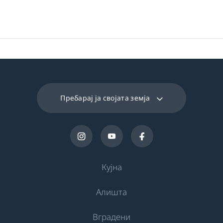
Пребарај ја својата земја
Кујна
Алишта
Ладење
Вградени
Фрижидери