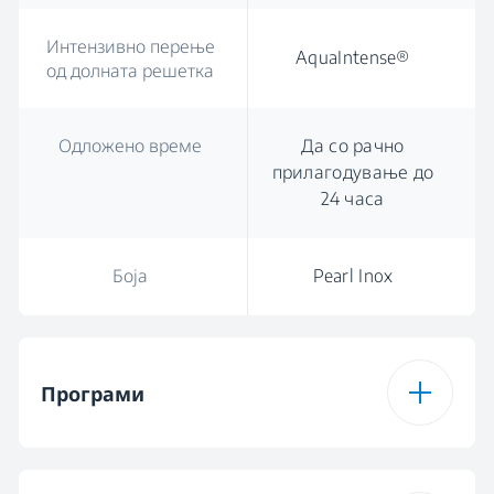
Интензивно перење
AquaIntense®
од долната решетка
Одложено време
Да со рачно
прилагодување до
24 часа
Боја
Pearl Inox
Програми
Број на програми
6