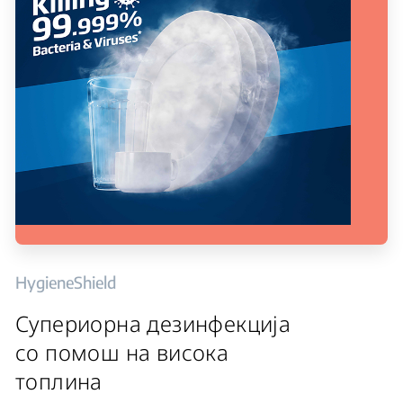
HygieneShield
Супериорна дезинфекција
со помош на висока
топлина