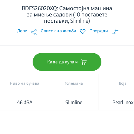
BDFS26020XQ: Самостојна машина
за миење садови (10 поставете
поставки, Slimline)
Дели
Список на желби
Спореди
Каде да купам
Ниво на бучава
Големина
Боја
46 dBA
Slimline
Pearl Inox