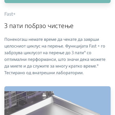
Fast+
3 пати побрзо чистење
Понекогаш немате време да чекате да заврши
целосниот циклус на перење. Функцијата Fast + го
забрзува циклусот на перење до 3 пати* со
оптимални перформанси, што значи дека можете
да миете и да служите за многу кратко време.*
Тестирано од внатрешни лаборатории.