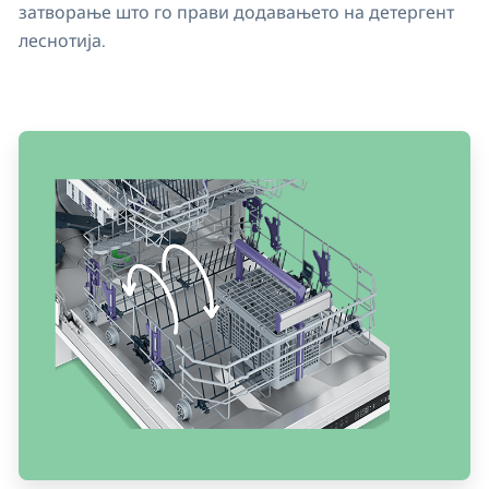
затворање што го прави додавањето на детергент
леснотија.