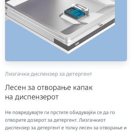
Лизгачки диспензер за детергент
Лесен за отворање капак
на диспензерот
Не повредувајте ги прстите обидувајќи се да го
отворите дозерот за детергент. Лизгачкиот
диспензер за детергент е толку лесен за отворање и