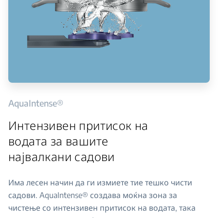
AquaIntense®
Интензивен притисок на
водата за вашите
највалкани садови
Има лесен начин да ги измиете тие тешко чисти
садови. AquaIntense® создава моќна зона за
чистење со интензивен притисок на водата, така