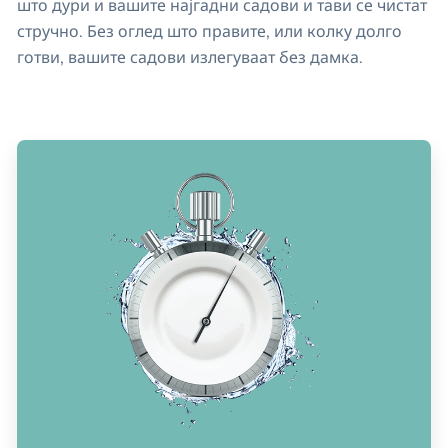
што дури и вашите најгадни садови и тави се чистат
стручно. Без оглед што правите, или колку долго
готви, вашите садови излегуваат без дамка.