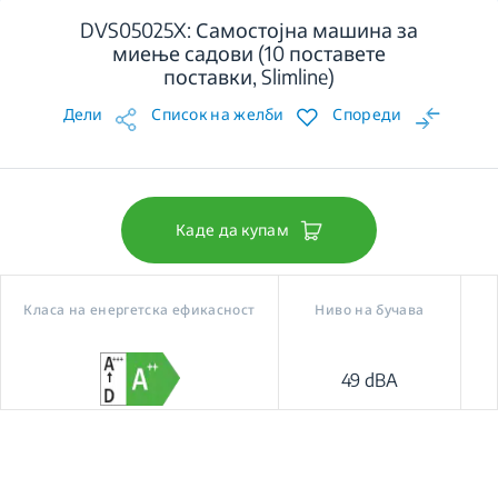
DVS05025X: Самостојна машина за
миење садови (10 поставете
поставки, Slimline)
Дели
Список на желби
Спореди
Каде да купам
Класа на енергетска ефикасност
Ниво на бучава
49 dBA