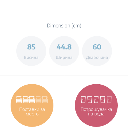
Dimension (cm)
85
44.8
60
Висина
Ширина
Длабочина
Поставки за
Потрошувачка
место
на вода