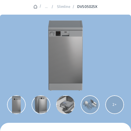
/
...
/
Slimline
/
DVS05025X
2