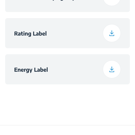
Тежина на паќетот
38.7 kg
Број на нивоа на
2
прскање
Rating Label
Волтажа
220 - 240 V
Фреквенција
50 Hz
Energy Label