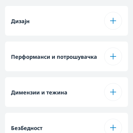
Програма 4
Quick & Shine
Одложено време
Под-функција 2
Да со 3 нивоа (3h /
Детско
Programme
заклучување
6h / 9h)
Вид на
Фиксно
прилагодување на
Дизајн
горната корпа
Програма 5
Мини програма
Функција на таблета
Автоматска
таблета
Број на лесни
Боја
Нерѓосувачки
подлоги за
челик без
2
Перформанси и потрошувачка
Систем за сушење
преклопување
Статично
отпечатоци
плочи (долна корпа)
Материјал на када
Када од
Комплети на садови
10
Тип корпа за прибор
Кошница за прибор
не'рѓосувачки
за јадење
за јадење во тенка
Димензии и тежина
челик
големина
Класа на енергетска
A++
ефикасност
Тип на дисплеј
LED
Висина
85 cm
Рафт за шољи
Безбедност
Потрошувачка на