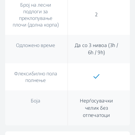
Број на лесни
подлоги за
2
преклопување
плочи (долна корпа)
Одложено време
Да со 3 нивоа (3h /
6h / 9h)
Флексибилно пола
полнење
Боја
Нерѓосувачки
челик без
отпечатоци