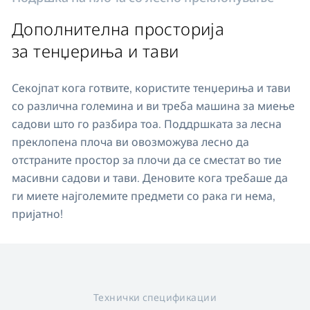
Дополнителна просторија
за тенџериња и тави
Секојпат кога готвите, користите тенџериња и тави
со различна големина и ви треба машина за миење
садови што го разбира тоа. Поддршката за лесна
преклопена плоча ви овозможува лесно да
отстраните простор за плочи да се сместат во тие
масивни садови и тави. Деновите кога требаше да
ги миете најголемите предмети со рака ги нема,
пријатно!
Технички спецификации