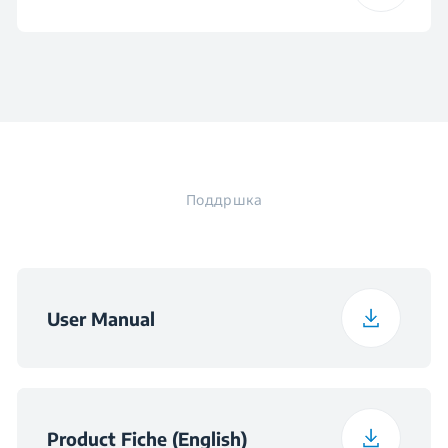
0.73 kWh
Дизајн на раката за
енергија (kWh /
Ширина
44.8 cm
Број на рафтови на
Робусна спреј рака
2
прскање
циклус)
шољи
Детско заклучување
Длабочина
60 cm
Лизгачки диспензер
Годишна
211 kWh/year
потрошувачка на
за детергент
Безбедност на
енергија
WaterSafe
довод за вода
Тежина
36.2 kg
Поддршка
Потрошувачка на
11.9 L
Спакувана висина
88.9 cm
вода по циклус
Спакувана ширина
49.4 cm
Годишна
User Manual
3332
потрошувачка на
вода
Спакувана
66.1 cm
длабочина
Ниво на бучава
49 dBA
Product Fiche (English)