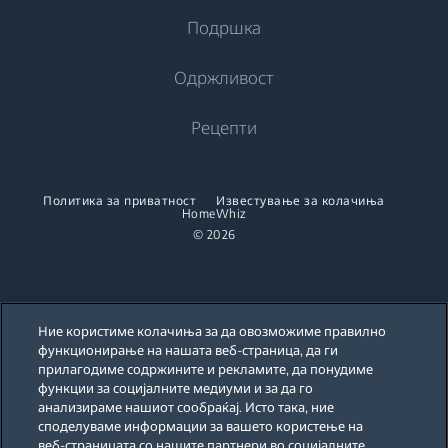
Машини за перење и сушење
Подршка
Интегрирани Замрзнувачи
Клима уреди
Интегрирани Замрзнувачи
Интегрирани фрижидери со замрзнувач
Самостојни перални со сушара
За нас
Одржливост
Вентилатори
Интегрирани фрижидери со замрзнувач
Интегрирани перални со сушара
Готвење
Beko Corporate
Прочистувачи на воздух
Готвење
Рецепти
Сушари за алишта
Beko Professional
Навлажнувачи на воздух
Вградени печки
Самостојни шпорети
Партнерства
Вградени микробранови
Сушари за алишта
Собни греалки
Политика за приватност
Известување за колачиња
Вградени печки
HomeWhiz
Вградени рингли
Правосмукалки
Пегли
© 2026
Мини печки
Вградени аспиратори
Роботски правосмукалки
Пегли на пареа
Вградени микробранови
Вградени комплети
Пегли кои произведуваат пареа
Безжични правосмукалки
Самостојни микробранови
Ние користиме колачиња за да овозможиме правилно
Перење садови
функционирање на нашата веб-страница, да ги
Правосмукалки со канистер
Парници за облека
Вградени рингли
прилагодиме содржините и рекламите, да понудиме
функции за социјалните медиуми и за да го
Интегрирани машини за миење садови
Барел правосмукалки
Вградени аспиратори
Accessories
анализираме нашиот сообраќај. Исто така, ние
Our parent company, Beko has 55,000 employees throughout the world
with its global operations through its subsidiaries in 57 countries and 45
споделуваме информации за вашето користење на
Вградени комплети
Алишта
production facilities in 13 countries
Stacking kits
веб-страницата со нашите партнери во социјалните