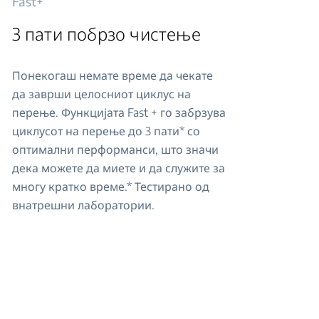
Fast+
3 пати побрзо чистење
Понекогаш немате време да чекате
да заврши целосниот циклус на
перење. Функцијата Fast + го забрзува
циклусот на перење до 3 пати* со
оптимални перформанси, што значи
дека можете да миете и да служите за
многу кратко време.* Тестирано од
внатрешни лаборатории.