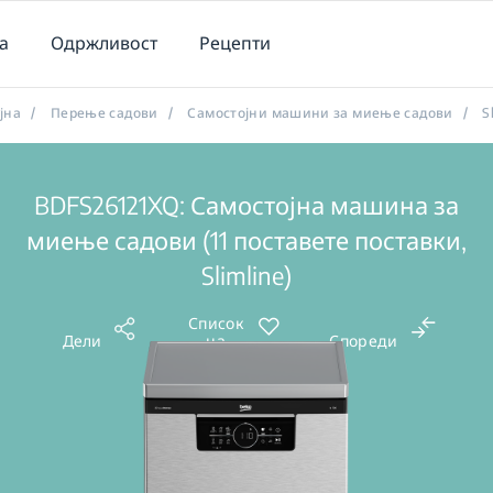
а
Одржливост
Рецепти
јна
/
Перење садови
/
Самостојни машини за миење садови
/
S
BDFS26121XQ: Самостојна машина за
миење садови (11 поставете поставки,
Slimline)
Список
Дели
на
Спореди
желби