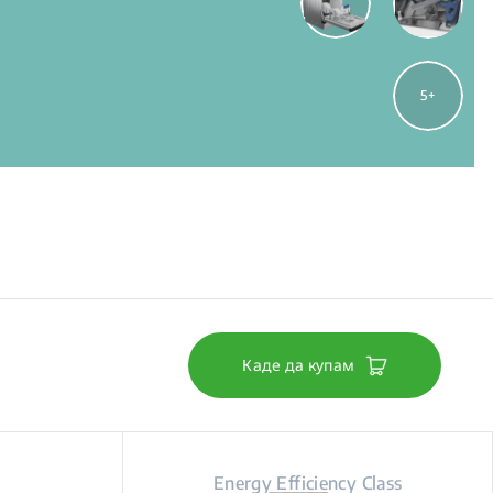
5
Каде да купам
Energy Efficiency Class