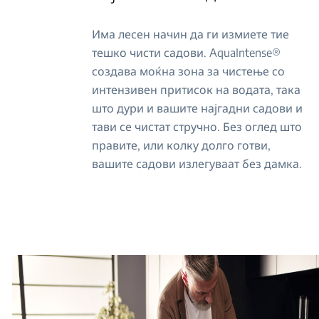
Има лесен начин да ги измиете тие
тешко чисти садови. AquaIntense®
создава моќна зона за чистење со
интензивен притисок на водата, така
што дури и вашите најгадни садови и
тави се чистат стручно. Без оглед што
правите, или колку долго готви,
вашите садови излегуваат без дамка.