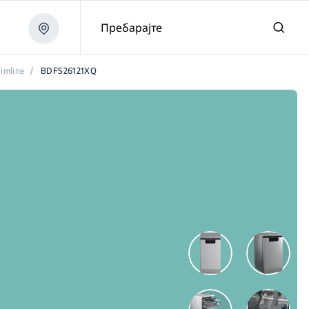
Пребарајте
limline
/
BDFS26121XQ