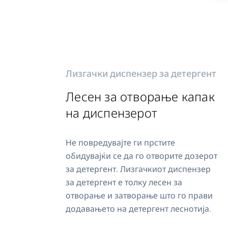
Лизгачки диспензер за детергент
Лесен за отворање капак
на диспензерот
Не повредувајте ги прстите
обидувајќи се да го отворите дозерот
за детергент. Лизгачкиот диспензер
за детергент е толку лесен за
отворање и затворање што го прави
додавањето на детергент леснотија.