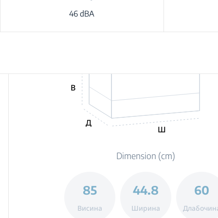
46 dBA
В
Д
Ш
Dimension (cm)
85
44.8
60
Висина
Ширина
Длабочин