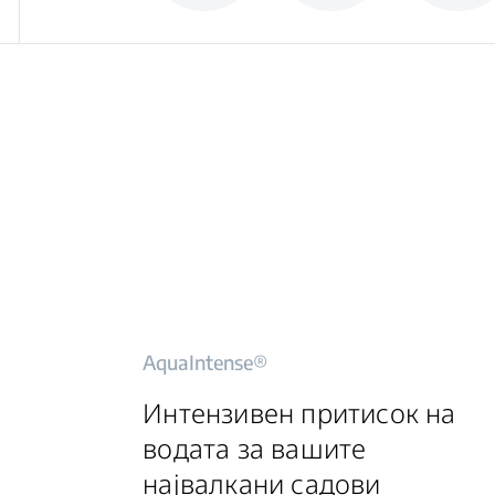
AquaIntense®
Интензивен притисок на
водата за вашите
највалкани садови