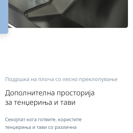
Подршка на плоча со лесно преклопување
Дополнителна просторија
за тенџериња и тави
Секојпат кога готвите, користите
тенџериња и тави со различна