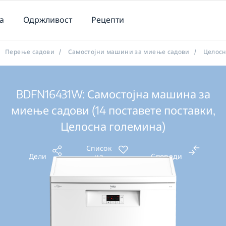
а
Одржливост
Рецепти
Перење садови
/
Самостојни машини за миење садови
/
Целосн
BDFN16431W: Самостојна машина за
миење садови (14 поставете поставки,
Целосна големина)
Список
Дели
на
Спореди
желби