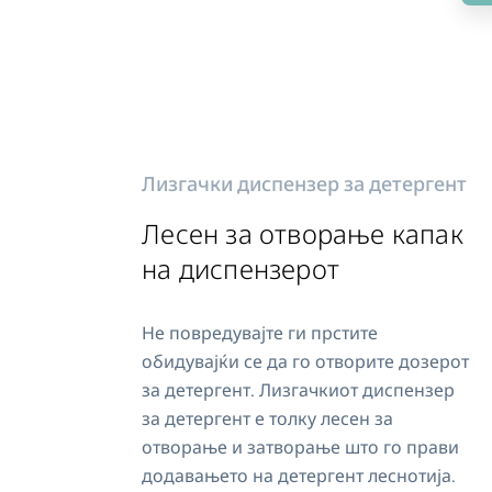
Лизгачки диспензер за детергент
Лесен за отворање капак
на диспензерот
Не повредувајте ги прстите
обидувајќи се да го отворите дозерот
за детергент. Лизгачкиот диспензер
за детергент е толку лесен за
отворање и затворање што го прави
додавањето на детергент леснотија.