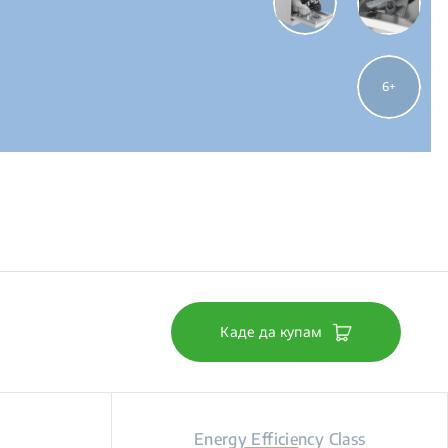
6
Каде да купам
Energy Efficiency Class