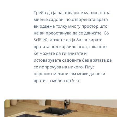
Треба да ја растоварите машината за
миење садови, но отворената врата
ви одзема толку многу простор што
не ви преостанува да се движите. Со
SelFit®, можете да ја балансирате
вратата под кој било агол, така што
ќе можете да ги вчитате и
истоварувате садовите без вратата да
се попречува на никого. Плус,
цврстиот механизам може да носи
врати за мебел до 9 кг.