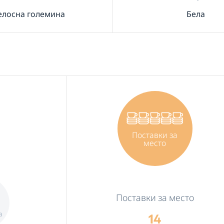
елосна големина
Бела
Поставки за
место
Поставки за место
а
14