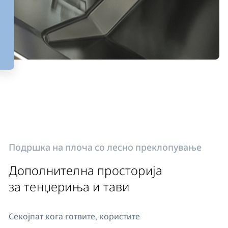
Подршка на плоча со лесно преклопување
Дополнителна просторија
за тенџериња и тави
Секојпат кога готвите, користите