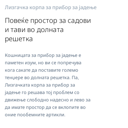
Лизгачка корпа за прибор за јадење
Повеќе простор за садови
и тави во долната
решетка
Кошницата за прибор за јадење е
паметен изум, но ви се попречува
кога сакате да поставите големо
тенџере во долната решетка. Па,
Лизгачката корпа за прибор за
јадење го решава тој проблем со
движење слободно надесно и лево за
да имате простор да се вклопите во
оние пообемните артикли.