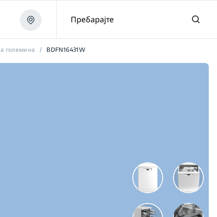
Пребарајте
а големина
/
BDFN16431W