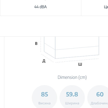
44 dBA
Ц
В
Д
Ш
Dimension (cm)
85
59.8
60
Висина
Ширина
Длабочин