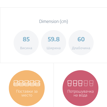
Dimension (cm)
85
59.8
60
Висина
Ширина
Длабочина
Поставки за
Потрошувачка
место
на вода