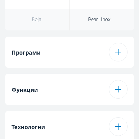
Боја
Pearl Inox
Програми
Број на програми
6
Функции
Програма 1
Автоматска
програма
Функција 1
Hygiene Intense
Технологии
Програма 2
Интензивна
програма од 70 ° C
Функција 2
SteamGloss