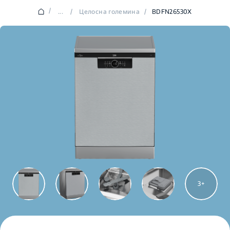
/
...
/
Целосна големина
/
BDFN26530X
3