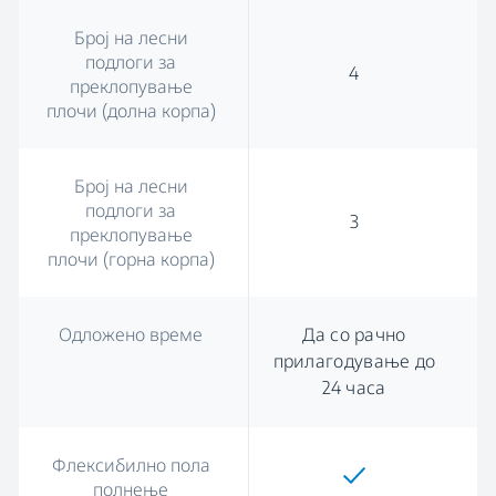
Број на лесни
подлоги за
4
преклопување
плочи (долна корпа)
Број на лесни
подлоги за
3
преклопување
плочи (горна корпа)
Одложено време
Да со рачно
прилагодување до
24 часа
Флексибилно пола
полнење