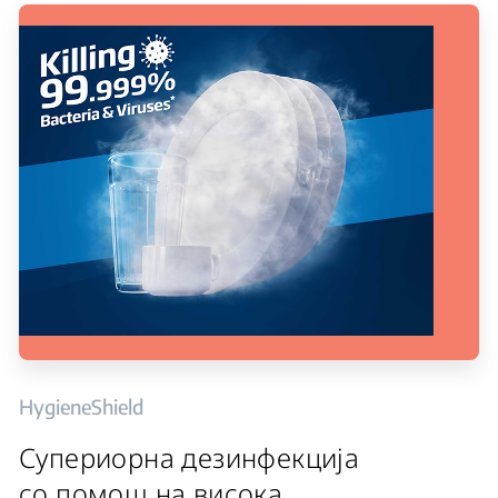
HygieneShield
Супериорна дезинфекција
со помош на висока