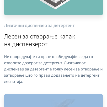
Лизгачки диспензер за детергент
Лесен за отворање капак
на диспензерот
Не повредувајте ги прстите обидувајќи се да го
отворите дозерот за детергент. Лизгачкиот
диспензер за детергент е толку лесен за отворање и
затворање што го прави додавањето на детергент
леснотија.