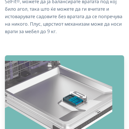
SelFit®, можете да ја балансирате вратата под кој
било агол, така што ќе можете да ги вчитате и
истоварувате садовите без вратата да се попречува
на никого. Плус, цврстиот механизам може да носи
врати за мебел до 9 кг.