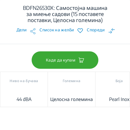
BDFN26530X: Самостојна машина
за миење садови (15 поставете
поставки, Целосна големина)
Дели
Список на желби
Спореди
Каде да купам
Ниво на бучава
Големина
Боја
44 dBA
Целосна големина
Pearl Inox