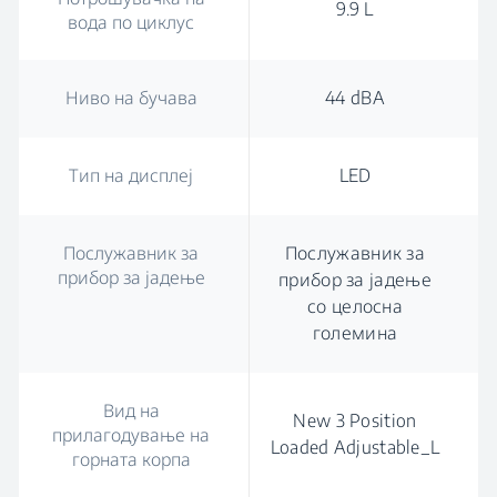
9.9 L
вода по циклус
Ниво на бучава
44 dBA
Тип на дисплеј
LED
Послужавник за
Послужавник за
прибор за јадење
прибор за јадење
со целосна
големина
Вид на
New 3 Position
прилагодување на
Loaded Adjustable_L
горната корпа