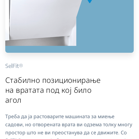
SelFit®
Стабилно позиционирање
на вратата под кој било
агол
Треба да ја растоварите машината за миење
садови, но отворената врата ви одзема толку многу
простор што не ви преостанува да се движите. Со