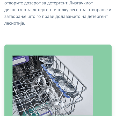
отворите дозерот за детергент. Лизгачкиот
диспензер за детергент е толку лесен за отворање и
затворање што го прави додавањето на детергент
леснотија.