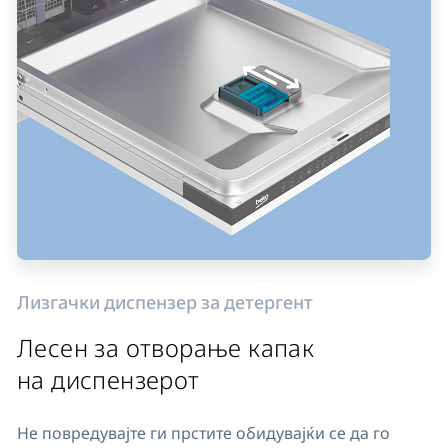
Лизгачки диспензер за детергент
Лесен за отворање капак
на диспензерот
Не повредувајте ги прстите обидувајќи се да го