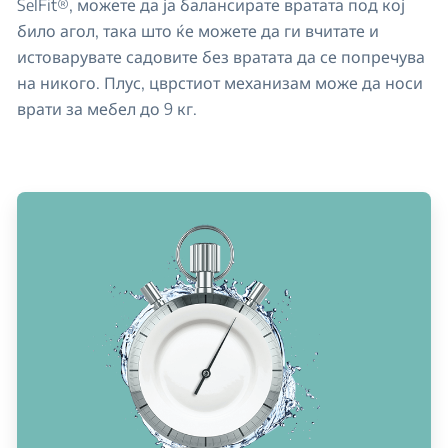
SelFit®, можете да ја балансирате вратата под кој
било агол, така што ќе можете да ги вчитате и
истоварувате садовите без вратата да се попречува
на никого. Плус, цврстиот механизам може да носи
врати за мебел до 9 кг.