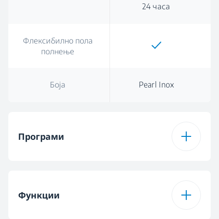
24 часа
Флексибилно пола
полнење
Боја
Pearl Inox
Програми
Број на програми
6
Функции
Програма 1
Автоматска