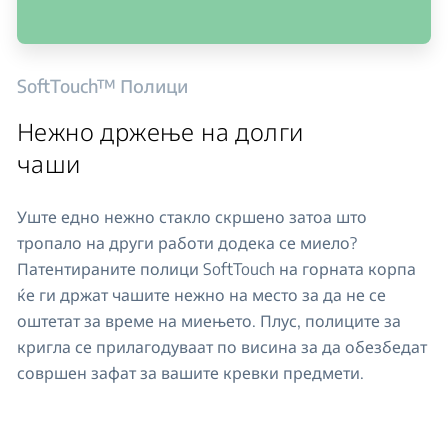
SoftTouch™ Полици
Нежно држење на долги
чаши
Уште едно нежно стакло скршено затоа што
тропало на други работи додека се миело?
Патентираните полици SoftTouch на горната корпа
ќе ги држат чашите нежно на место за да не се
оштетат за време на миењето. Плус, полиците за
кригла се прилагодуваат по висина за да обезбедат
совршен зафат за вашите кревки предмети.