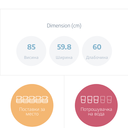
Dimension (cm)
85
59.8
60
Висина
Ширина
Длабочина
Поставки за
Потрошувачка
место
на вода