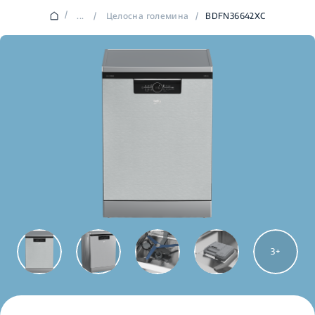
/
...
/
Целосна големина
/
BDFN36642XC
3