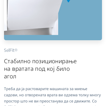
SelFit®
Стабилно позиционирање
на вратата под кој било
агол
Треба да ја растоварите машината за миење
садови, но отворената врата ви одзема толку многу
простор што не ви преостанува да се движите. Со