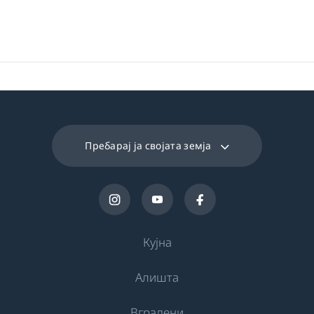
Пребарај ја својата земја
Кујна
Алишта
Ладење
Вградени