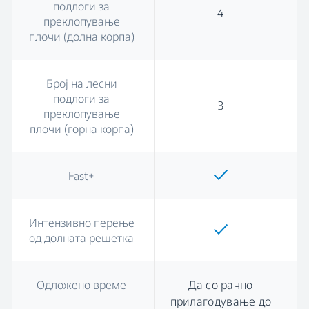
подлоги за
4
преклопување
плочи (долна корпа)
Број на лесни
подлоги за
3
преклопување
плочи (горна корпа)
Fast+
Интензивно перење
од долната решетка
Одложено време
Да со рачно
прилагодување до