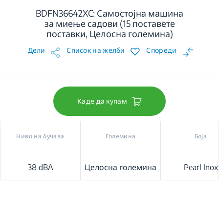
BDFN36642XC: Самостојна машина
за миење садови (15 поставете
поставки, Целосна големина)
Дели
Список на желби
Спореди
Каде да купам
Ниво на бучава
Големина
Боја
38 dBA
Целосна големина
Pearl Inox