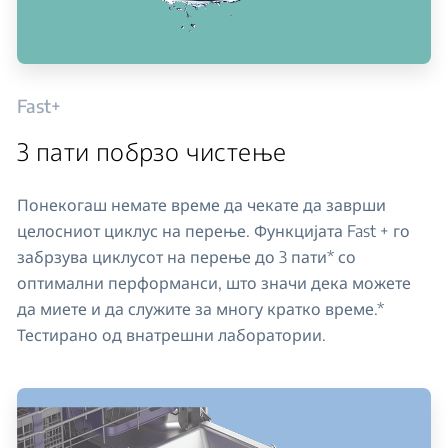
Fast+
3 пати побрзо чистење
Понекогаш немате време да чекате да заврши
целосниот циклус на перење. Функцијата Fast + го
забрзува циклусот на перење до 3 пати* со
оптимални перформанси, што значи дека можете
да миете и да служите за многу кратко време.*
Тестирано од внатрешни лаборатории.