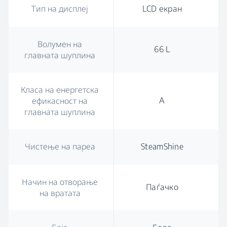
Тип на дисплеј
LCD екран
Волумен на
66 L
главната шуплина
Класа на енергетска
A
ефикасност на
главната шуплина
Чистење на пареа
SteamShine
Начин на отворање
Паѓачко
на вратата