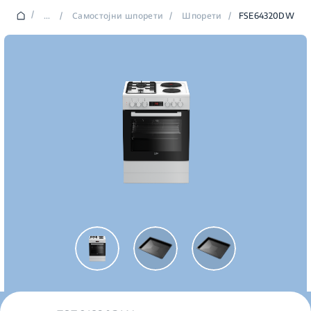
/
...
/
Самостојни шпорети
/
Шпорети
/
FSE64320DW