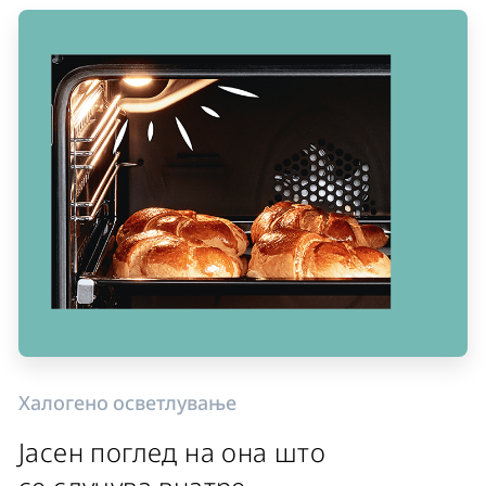
Халогено осветлување
Јасен поглед на она што
се случува внатре