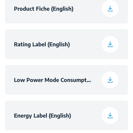
Спакувана ширина
66 cm
енергија
Product Fiche (English)
Спакувана
Волтажа
220 - 240 V
70 cm
длабочина
Rating Label (English)
Фреквенција
50 Hz
Тежина на паќетот
51.54 kg
Low Power Mode Consumption Information
Energy Label (English)