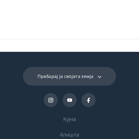
Пребарај ја својата земја
Кујна
Алишта
Ладење