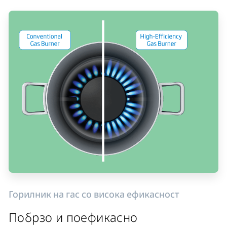
Горилник на гас со висока ефикасност
Побрзо и поефикасно