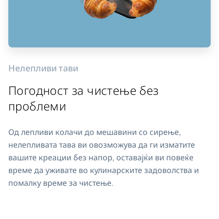
Нелепливи тави
Погодност за чистење без
проблеми
Од лепливи колачи до мешавини со сирење,
нелепливата тава ви овозможува да ги изматите
вашите креации без напор, оставајќи ви повеќе
време да уживате во кулинарските задоволства и
помалку време за чистење.