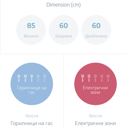
Dimension (cm)
85
60
60
Висина
Ширина
Длабочина
Горилници на
Електрични
гас
зони
Број на
Број на
Горилници на гас
Електрични зони