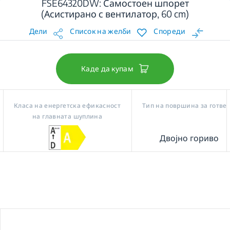
FSE64320DW: Самостоен шпорет
(Асистирано с вентилатор, 60 cm)
Дели
Список на желби
Спореди
Каде да купам
Класа на енергетска ефикасност
Тип на површина за готве
на главната шуплина
Двојно гориво