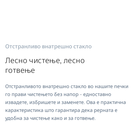
Отстранливо внатрешно стакло
Лесно чистење, лесно
готвење
Отстранливото внатрешно стакло во нашите печки
го прави чистењето без напор - едноставно
извадете, избришете и заменете. Ова е практична
карактеристика што гарантира дека рерната е
удобна за чистење како и за готвење.