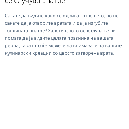
Сакате да видите како се одвива готвењето, но не
сакате да ја отворите вратата и да ја изгубите
топлината внатре? Халогенското осветлување ви
помага да ја видите целата празнина на вашата
рерна, така што ќе можете да внимавате на вашите
кулинарски креации со цврсто затворена врата.