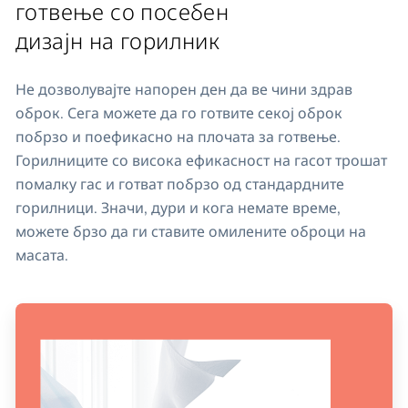
готвење со посебен
дизајн на горилник
Не дозволувајте напорен ден да ве чини здрав
оброк. Сега можете да го готвите секој оброк
побрзо и поефикасно на плочата за готвење.
Горилниците со висока ефикасност на гасот трошат
помалку гас и готват побрзо од стандардните
горилници. Значи, дури и кога немате време,
можете брзо да ги ставите омилените оброци на
масата.