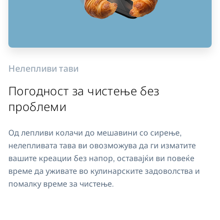
Нелепливи тави
Погодност за чистење без
проблеми
Од лепливи колачи до мешавини со сирење,
нелепливата тава ви овозможува да ги изматите
вашите креации без напор, оставајќи ви повеќе
време да уживате во кулинарските задоволства и
помалку време за чистење.