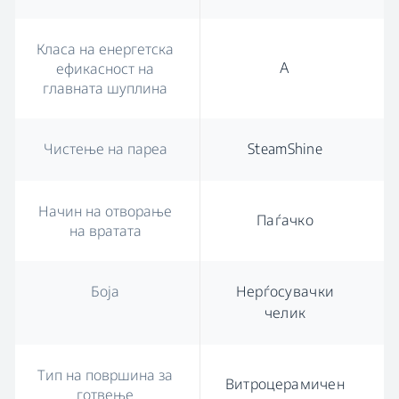
Класа на енергетска
A
ефикасност на
главната шуплина
Чистење на пареа
SteamShine
Начин на отворање
Паѓачко
на вратата
Боја
Нерѓосувачки
челик
Тип на површина за
Витроцерамичен
готвење