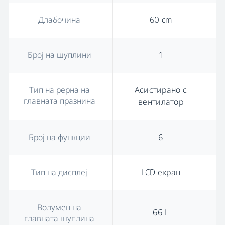
Длабочина
60 cm
Број на шуплини
1
Тип на рерна на
Асистирано с
главната празнина
вентилатор
Број на функции
6
Тип на дисплеј
LCD екран
Волумен на
66 L
главната шуплина