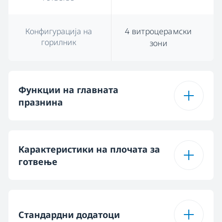
Конфигурација на
4 витроцерамски
горилник
зони
Функции на главната
празнина
Број на функции
6
Карактеристики на плочата за
готвење
Асистирано с
вентилатор
Тип на површина за
Витроцерамичен
готвење
Стандардни додатоци
Конвенционално