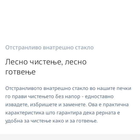
Отстранливо внатрешно стакло
Лесно чистење, лесно
готвење
Отстранливото внатрешно стакло во нашите печки
го прави чистењето без напор - едноставно
извадете, избришете и заменете. Ова е практична
карактеристика што гарантира дека рерната е
удобна за чистење како и за готвење.