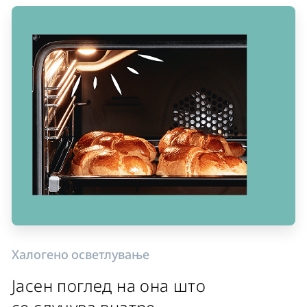
Халогено осветлување
Јасен поглед на она што
се случува внатре