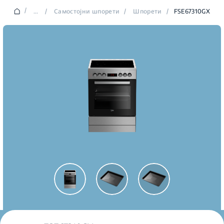
/
...
/
Самостојни шпорети
/
Шпорети
/
FSE67310GX