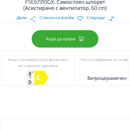
FSE67310GX: Самостоен шпорет
(Асистирано с вентилатор, 60 cm)
Дели
Список на желби
Спореди
Каде да купам
Класа на енергетска ефикасност
Тип на површина за готве
на главната шуплина
Витроцерамичен