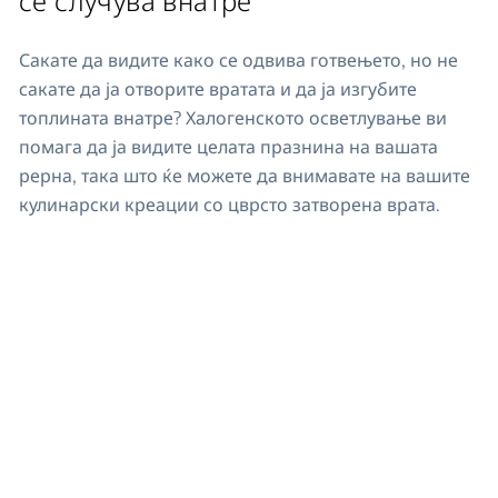
Сакате да видите како се одвива готвењето, но не
сакате да ја отворите вратата и да ја изгубите
топлината внатре? Халогенското осветлување ви
помага да ја видите целата празнина на вашата
рерна, така што ќе можете да внимавате на вашите
кулинарски креации со цврсто затворена врата.