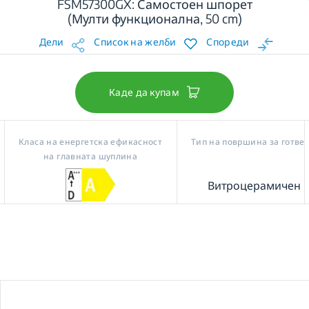
FSM57300GX: Самостоен шпорет
(Мулти функционална, 50 cm)
Дели
Список на желби
Спореди
Каде да купам
Класа на енергетска ефикасност
Тип на површина за готве
на главната шуплина
Витроцерамичен