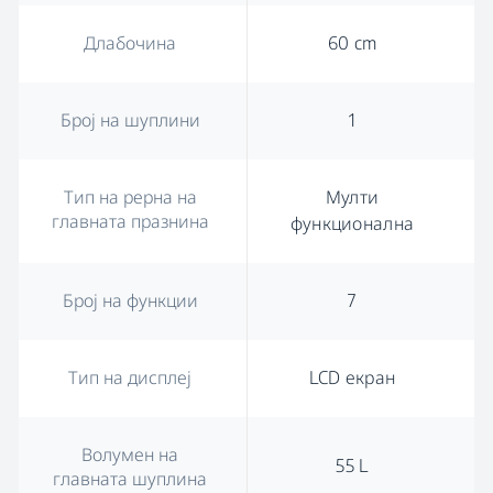
Длабочина
60 cm
Број на шуплини
1
Тип на рерна на
Мулти
главната празнина
функционална
Број на функции
7
Тип на дисплеј
LCD екран
Волумен на
55 L
главната шуплина