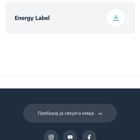
Energy Label
Пребарај ја својата земја