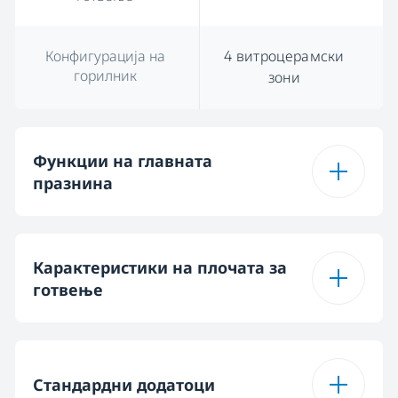
Конфигурација на
4 витроцерамски
горилник
зони
Функции на главната
празнина
Број на функции
7
Карактеристики на плочата за
готвење
Одмрзнување
Тип на површина за
Витроцерамичен
Асистирано с
готвење
Стандардни додатоци
вентилатор