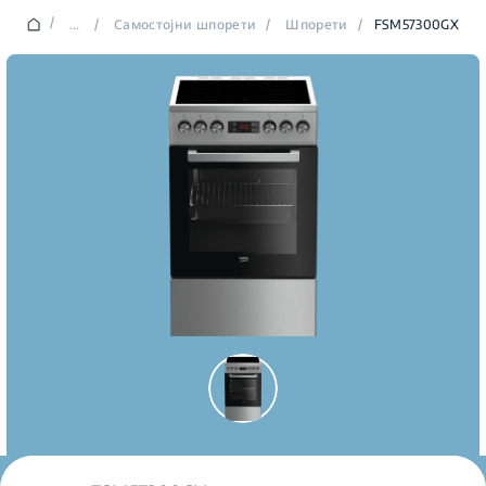
/
...
/
Самостојни шпорети
/
Шпорети
/
FSM57300GX