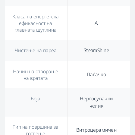
Класа на енергетска
A
ефикасност на
главната шуплина
Чистење на пареа
SteamShine
Начин на отворање
Паѓачко
на вратата
Боја
Нерѓосувачки
челик
Тип на површина за
Витроцерамичен
готвење