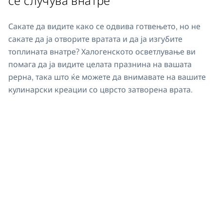
Сакате да видите како се одвива готвењето, но не
сакате да ја отворите вратата и да ја изгубите
топлината внатре? Халогенското осветлување ви
помага да ја видите целата празнина на вашата
рерна, така што ќе можете да внимавате на вашите
кулинарски креации со цврсто затворена врата.