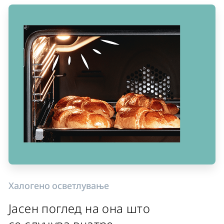
Халогено осветлување
Јасен поглед на она што
се случува внатре