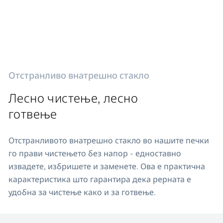
Отстранливо внатрешно стакло
Лесно чистење, лесно
готвење
Отстранливото внатрешно стакло во нашите печки
го прави чистењето без напор - едноставно
извадете, избришете и заменете. Ова е практична
карактеристика што гарантира дека рерната е
удобна за чистење како и за готвење.