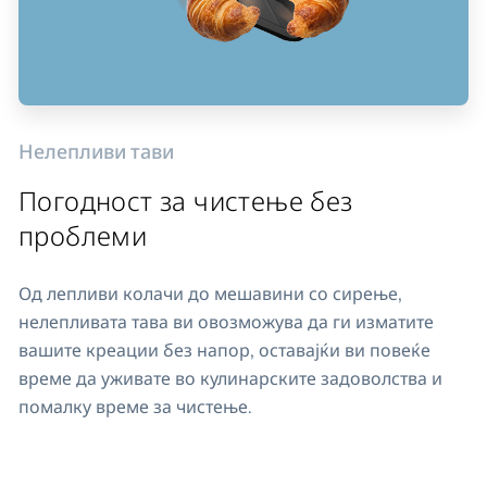
Нелепливи тави
Погодност за чистење без
проблеми
Од лепливи колачи до мешавини со сирење,
нелепливата тава ви овозможува да ги изматите
вашите креации без напор, оставајќи ви повеќе
време да уживате во кулинарските задоволства и
помалку време за чистење.