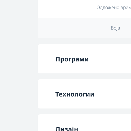
Одложено вре
Боја
Програми
Број на програ
Технологии
Програма 1
Технологија на с
Програма 2
Дизајн