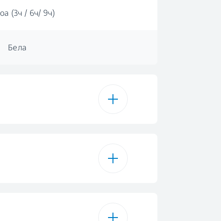
оа (3ч / 6ч/ 9ч)
Бела
15
ње за пеглање на памук
ондензатор
 за еко-суво памук