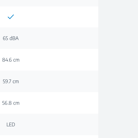
65 dBA
84.6 cm
59.7 cm
56.8 cm
LED