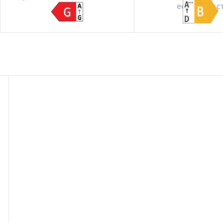
(DR)
ефикаснос