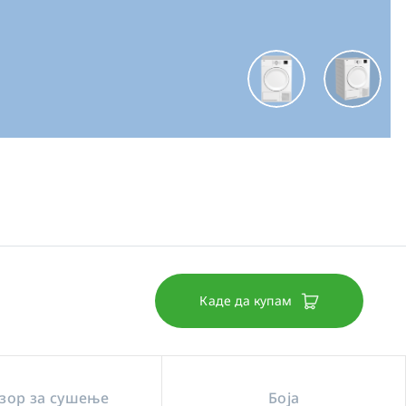
Каде да купам
зор за сушење
Боја