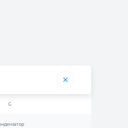
G
ондензатор