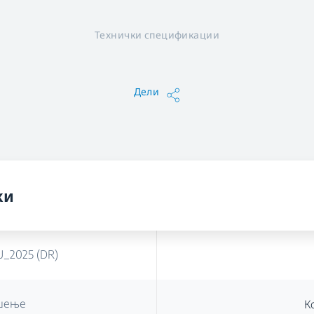
Технички спецификации
Дели
ки
EU_2025 (DR)
ушење
К