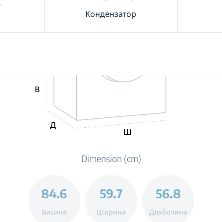
т
Кондензатор
В
Д
Ш
Dimension (cm)
84.6
59.7
56.8
Висина
Ширина
Длабочина