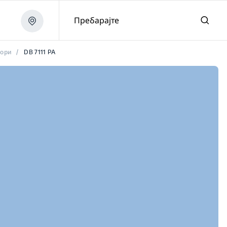
Пребарајте
тори
/
DB 7111 PA