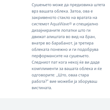
Сушењето може да предизвика штета
врз вашата облека. Затоа, ова е
закривеното стакло на вратата на
системот AquaWave® и специјално
дизајнираните лопатки што ги
движат алиштата во вид на бран,
внатре во барабанот, ја третира
облеката понежно и ги подобрува
перформансите на сушењето.
Следниот пат кога некој ќе ви даде
комплименти за вашата облека и ќе
одговорите: „Што, оваа стара
работа?“ вие можеби ја зборуваш
вистината.