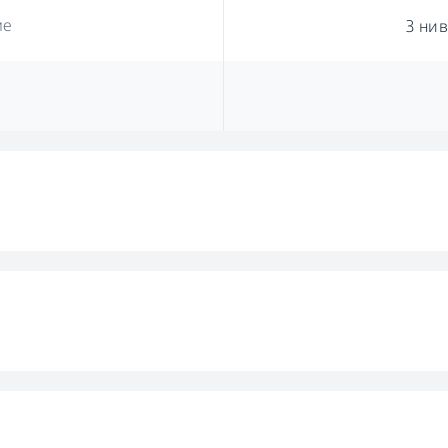
ме
3 нив
ми
Програма суше
ушење
К
Програма