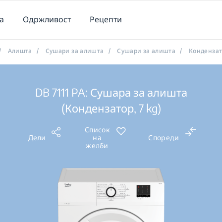
а
Одржливост
Рецепти
/
Алишта
/
Сушари за алишта
/
Сушари за алишта
/
Конденза
DB 7111 PA: Сушара за алишта
(Кондензатор, 7 kg)
Список
Дели
на
Спореди
желби