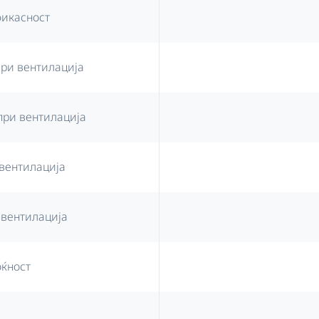
фикасност
ри вентилација
при вентилација
вентилација
 вентилација
оќност