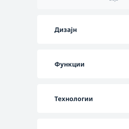
Дизајн
Боја
Функции
Контроли
Број на нивоа на м
Тип на осветлув
Технологии
Број на светил
Јаглероден фил