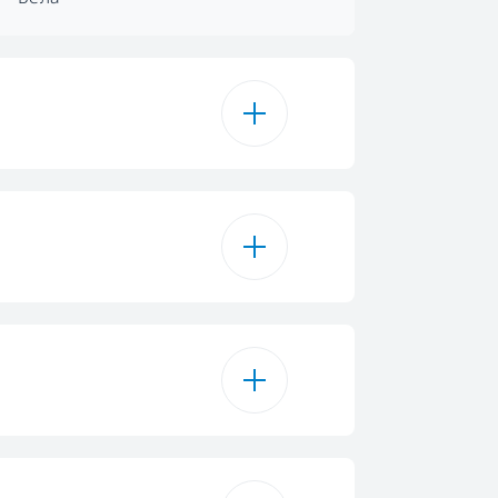
Бела
контрола на лизгачот
3
 Illumination
1
пционално