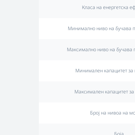
Класа на енергетска е
Минимално ниво на бучава п
Максимално ниво на бучава 
Минимален капацитет за 
Максимален капацитет за
Број на нивоа на м
Боја