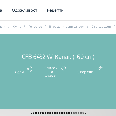
а
Одржливост
Рецепти
укти
/
Кујна
/
Готвење
/
Вградени аспиратори
/
Стандарден
/
CFB 6432 W: Капак (, 60 cm)
Список
Дели
на
Спореди
желби