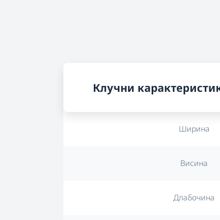
Клучни карактеристи
Ширина
Висина
Длабочина