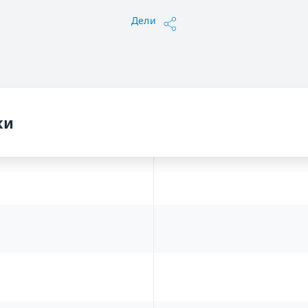
Дели
ки