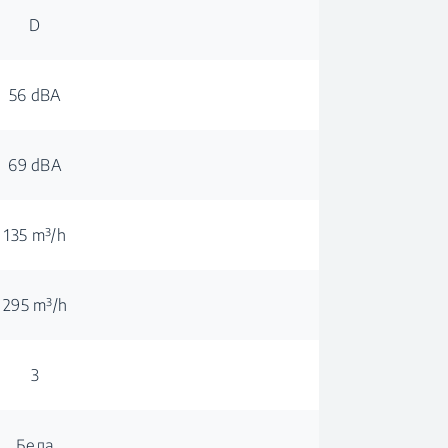
D
56 dBA
69 dBA
135 m³/h
295 m³/h
3
Бела