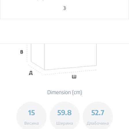
3
В
Д
Ш
Dimension (cm)
15
59.8
52.7
Висина
Ширина
Длабочина