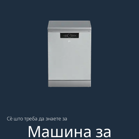
Main content starts here
Сè што треба да знаете за
Машина за