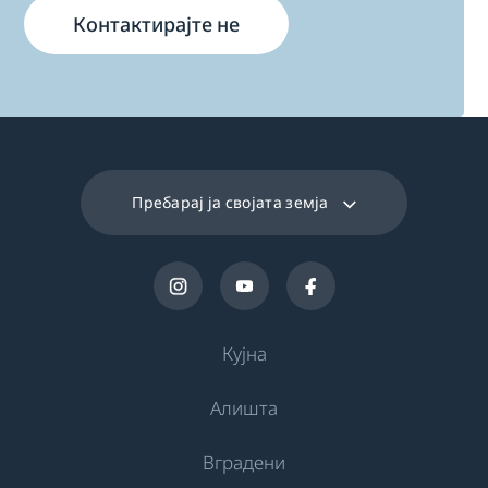
Контактирајте не
Пребарај ја својата земја
Кујна
Алишта
Ладење
Вградени
Фрижидери
Машини за перење