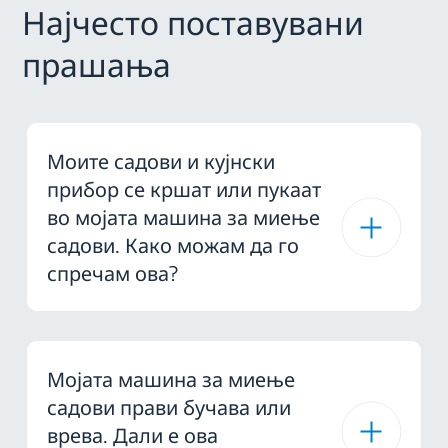
Најчесто поставувани
прашања
Моите садови и кујнски
прибор се кршат или пукаат
во мојата машина за миење
садови. Како можам да го
спречам ова?
Мојата машина за миење
садови прави бучава или
врева. Дали е ова