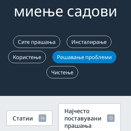
миење садови
Сите прашања
Инсталирање
Користење
Решавање проблеми
Чистење
Најчесто
Статии
поставувани
14
13
прашања