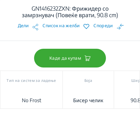
GN1416232ZXN: Фрижидер со
замрзнувач (Повеќе врати, 90.8 cm)
Дели
Список на желби
Спореди
Каде да купам
Тип на систем за ладење
Боја
Шир
No Frost
Бисер челик
90.