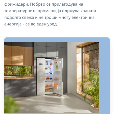
фрижидери. Побрзо се прилагодува на
температурните промени, ја одржува храната
подолго свежа и не троши многу електрична
енергија - се во еден уред.