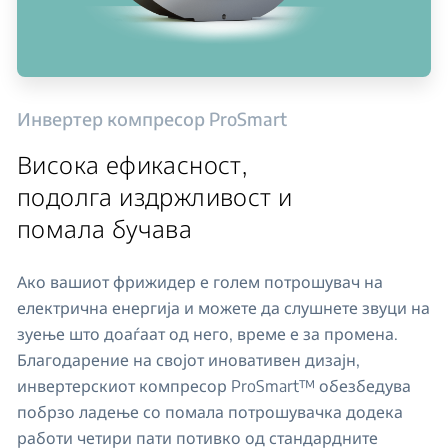
Инвертер компресор ProSmart
Висока ефикасност,
подолга издржливост и
помала бучава
Ако вашиот фрижидер е голем потрошувач на
електрична енергија и можете да слушнете звуци на
зуење што доаѓаат од него, време е за промена.
Благодарение на својот иновативен дизајн,
инвертерскиот компресор ProSmart™ обезбедува
побрзо ладење со помала потрошувачка додека
работи четири пати потивко од стандардните