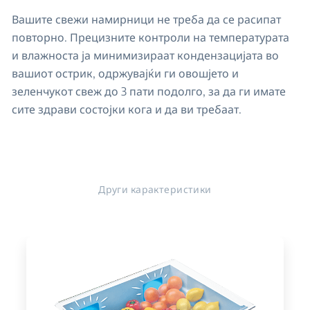
Вашите свежи намирници не треба да се расипат
повторно. Прецизните контроли на температурата
и влажноста ја минимизираат кондензацијата во
вашиот острик, одржувајќи ги овошјето и
зеленчукот свеж до 3 пати подолго, за да ги имате
сите здрави состојки кога и да ви требаат.
Други карактеристики