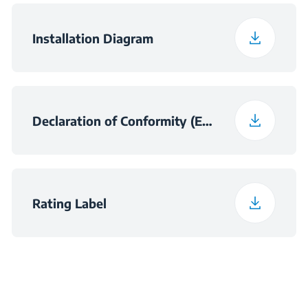
Temperature Required
38
for Satisfactory
Operation (°C)
Installation Diagram
Daily Energy
0.6
Consumption at 16°C
(kWh/day)
Declaration of Conformity (English)
Preservation Time at
10
Power Cut (hours)
Rating Label
Total Fresh Food &
376 L
Chill Compartment
Volume (l)
Frozen Food Storage
196 L