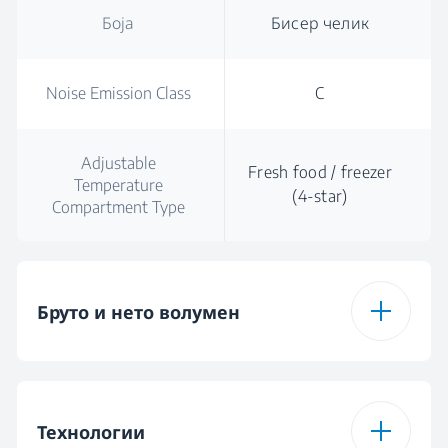
Боја
Бисер челик
Noise Emission Class
C
Adjustable
Fresh food / freezer
Temperature
(4-star)
Compartment Type
Бруто и нето волумен
Вкупен бруто
626 L
волумен
Технологии