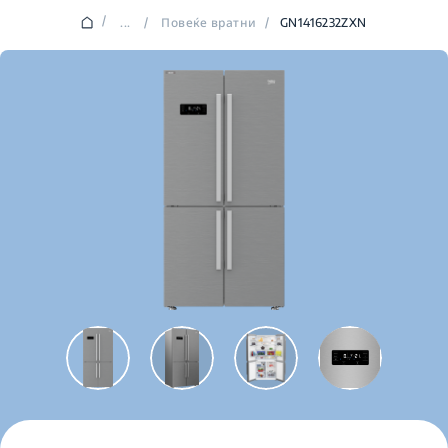
/
...
/
Повеќе вратни
/
GN1416232ZXN