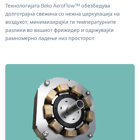
Технологијата Beko AeroFlow™ обезбедува
долготрајна свежина со нежна циркулација на
воздухот, минимизирајќи ги температурните
разлики во вашиот фрижидер и одржувајќи
рамномерно ладење низ просторот.