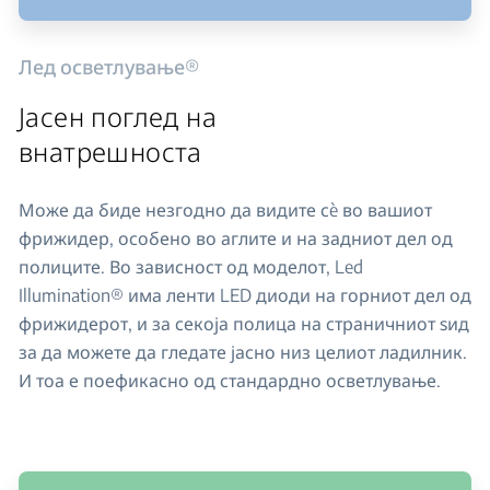
Лед осветлување®
Јасен поглед на
внатрешноста
Може да биде незгодно да видите сè во вашиот
фрижидер, особено во аглите и на задниот дел од
полиците. Во зависност од моделот, Led
Illumination® има ленти LED диоди на горниот дел од
фрижидерот, и за секоја полица на страничниот ѕид
за да можете да гледате јасно низ целиот ладилник.
И тоа е поефикасно од стандардно осветлување.