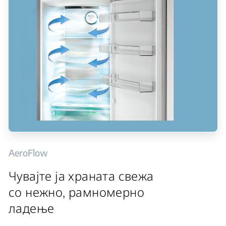
AeroFlow
Чувајте ја храната свежа
со нежно, рамномерно
ладење