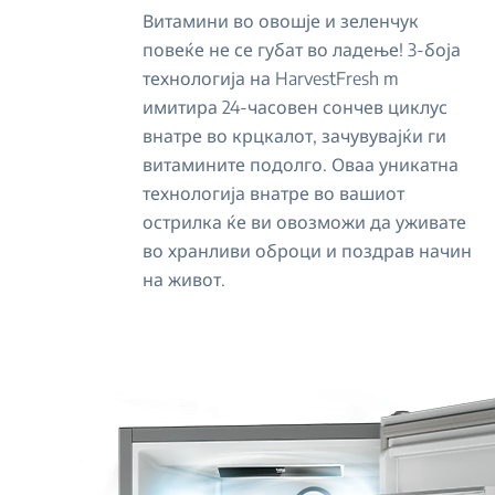
Витамини во овошје и зеленчук
повеќе не се губат во ладење! 3-боја
технологија на HarvestFresh m
имитира 24-часовен сончев циклус
внатре во крцкалот, зачувувајќи ги
витамините подолго. Оваа уникатна
технологија внатре во вашиот
острилка ќе ви овозможи да уживате
во хранливи оброци и поздрав начин
на живот.