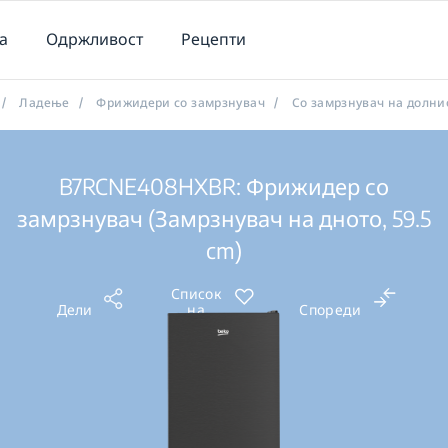
а
Одржливост
Рецепти
/
Ладење
/
Фрижидери со замрзнувач
/
Со замрзнувач на долни
B7RCNE408HXBR: Фрижидер со
замрзнувач (Замрзнувач на дното, 59.5
cm)
Список
Дели
на
Спореди
желби