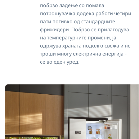
побрзо ладење со помала
потрошувачка додека работи четири
пати потивко од стандардните
фрижидери. Побрзо се прилагодува
на температурните промени, ја
одржува храната подолго свежа и не
троши многу електрична енергија -
се во еден уред.