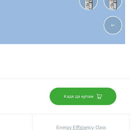
4
Каде да купам
Energy Efficiency Class