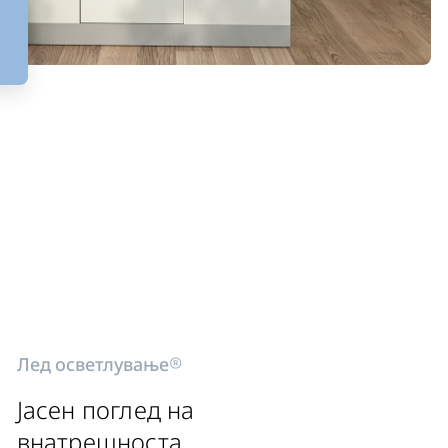
Лед осветлување®
Јасен поглед на
внатрешноста