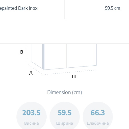
epainted Dark Inox
59.5 cm
В
Д
Ш
Dimension (cm)
203.5
59.5
66.3
Висина
Ширина
Длабочина