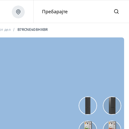
Пребарајте
от дел
/
B7RCNE408HXBR