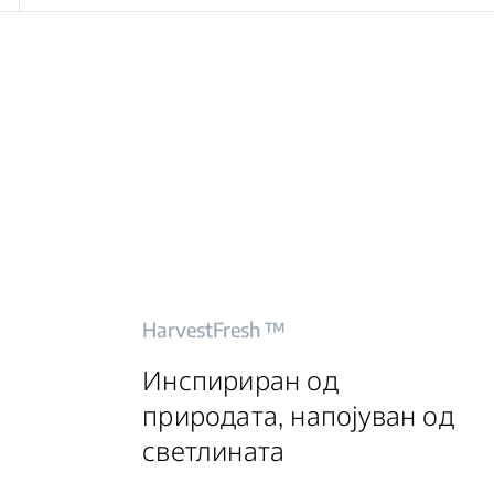
HarvestFresh ™
Инспириран од
природата, напојуван од
светлината