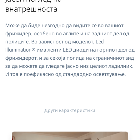
внатрешноста
Може да биде незгодно да видите сè во вашиот
фрижидер, особено во аглите и на задниот дел од
полиците. Во зависност од моделот, Led
Illumination® има ленти LED диоди на горниот дел од
фрижидерот, и за секоја полица на страничниот ѕид
за да можете да гледате јасно низ целиот ладилник.
И тоа е поефикасно од стандардно осветлување.
Други карактеристики