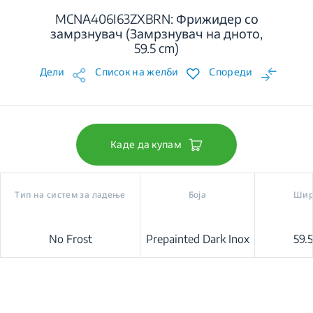
MCNA406I63ZXBRN: Фрижидер со
замрзнувач (Замрзнувач на дното,
59.5 cm)
Дели
Список на желби
Спореди
Каде да купам
Тип на систем за ладење
Боја
Шир
No Frost
Prepainted Dark Inox
59.