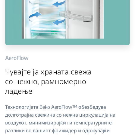
AeroFlow
Чувајте ја храната свежа
со нежно, рамномерно
ладење
Технологијата Beko AeroFlow™ обезбедува
долготрајна свежина со нежна циркулација на
воздухот, минимизирајќи ги температурните
разлики во вашиот фрижидер и одржувајќи