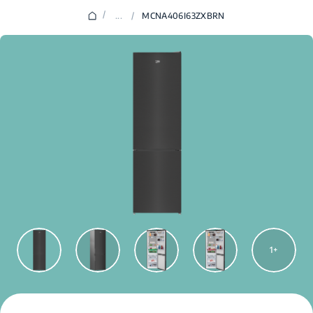
/
...
/
MCNA406I63ZXBRN
1