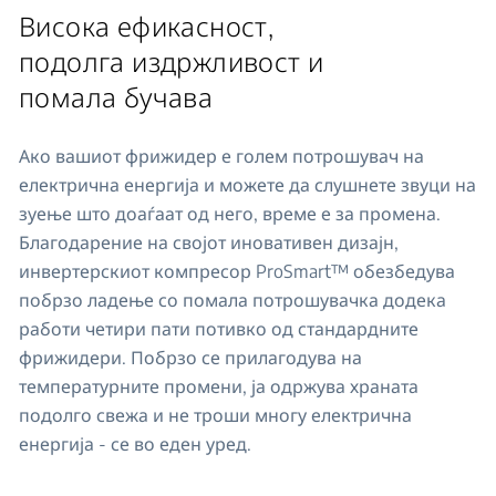
Висока ефикасност,
подолга издржливост и
помала бучава
Ако вашиот фрижидер е голем потрошувач на
електрична енергија и можете да слушнете звуци на
зуење што доаѓаат од него, време е за промена.
Благодарение на својот иновативен дизајн,
инвертерскиот компресор ProSmart™ обезбедува
побрзо ладење со помала потрошувачка додека
работи четири пати потивко од стандардните
фрижидери. Побрзо се прилагодува на
температурните промени, ја одржува храната
подолго свежа и не троши многу електрична
енергија - се во еден уред.