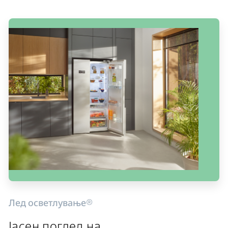
Лед осветлување®
Јасен поглед на