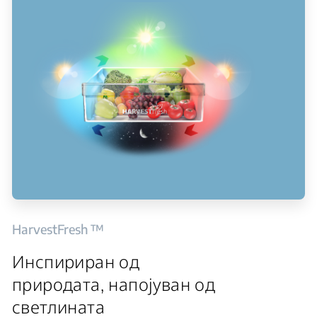
HarvestFresh ™
Инспириран од
природата, напојуван од
светлината