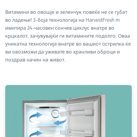
Витамини во овошје и зеленчук повеќе не се губат
во ладење! 3-боја технологија на HarvestFresh m
имитира 24-часовен сончев циклус внатре во
крцкалот, зачувувајќи ги витамините подолго. Оваа
уникатна технологија внатре во вашиот острилка ќе
ви овозможи да уживате во хранливи оброци и
поздрав начин на живот.