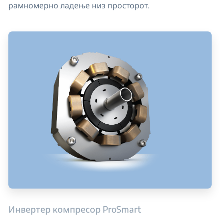
рамномерно ладење низ просторот.
Инвертер компресор ProSmart