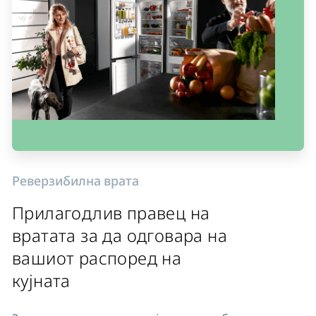
Реверзибилна врата
Прилагодлив правец на
вратата за да одговара на
вашиот распоред на
кујната