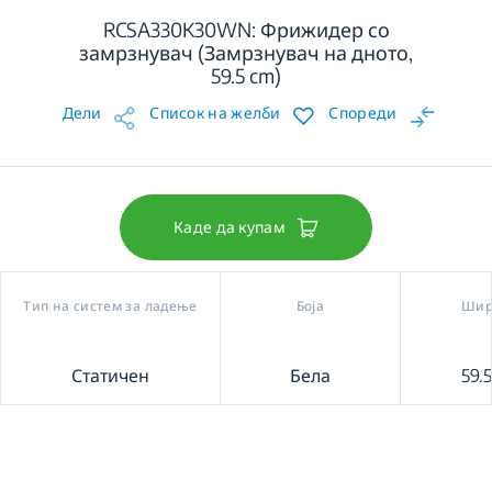
RCSA330K30WN: Фрижидер со
замрзнувач (Замрзнувач на дното,
59.5 cm)
Дели
Список на желби
Спореди
Каде да купам
Тип на систем за ладење
Боја
Шир
Статичен
Бела
59.