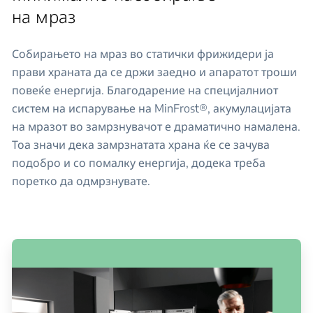
на мраз
Собирањето на мраз во статички фрижидери ја
прави храната да се држи заедно и апаратот троши
повеќе енергија. Благодарение на специјалниот
систем на испарување на MinFrost®, акумулацијата
на мразот во замрзнувачот е драматично намалена.
Тоа значи дека замрзнатата храна ќе се зачува
подобро и со помалку енергија, додека треба
поретко да одмрзнувате.