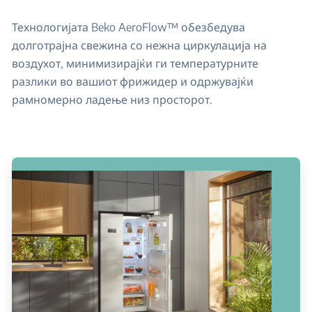
Технологијата Beko AeroFlow™ обезбедува
долготрајна свежина со нежна циркулација на
воздухот, минимизирајќи ги температурните
разлики во вашиот фрижидер и одржувајќи
рамномерно ладење низ просторот.