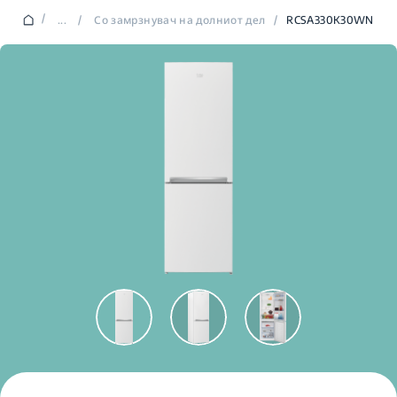
/
...
/
Со замрзнувач на долниот дел
/
RCSA330K30WN