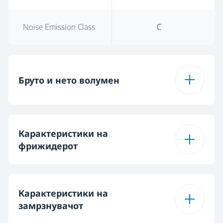
Noise Emission Class
C
Бруто и нето волумен
Вкупен бруто
321 L
Карактеристики на
волумен
фрижидерот
Total Volume (l)
300 L
Тип на полици на
Стакло
Карактеристики на
ладилникот
Total Fresh Food &
замрзнувачот
205 L
Chill Compartment