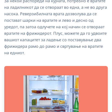
За некои распореди на кујната, потребно е вратите
на ладилникот да се отвораат во една, а не во друга
насока. Реверзибилната врата дозволува да се
постават шарки на вратите и лево и десно од
уредот, па затоа одлучете на кој начин се отвораат
вратите на фрижидерот. Плус, можете да го удвоите
вашиот капацитет за ладење со поставување два
фрижидера рамо до рамо и свртување на вратите
на едниот.