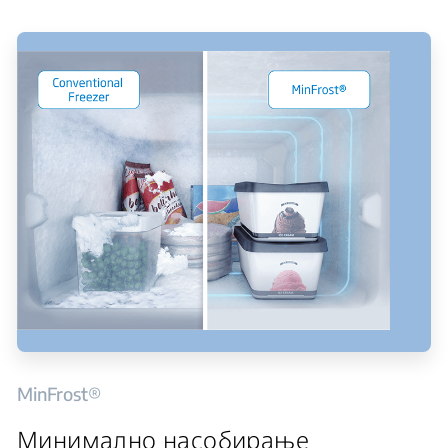
MinFrost®
Минимално насобирање