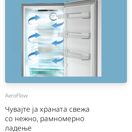
AeroFlow
Чувајте ја храната свежа
со нежно, рамномерно
ладење