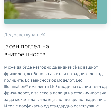
Лед осветлување®
Јасен поглед на
внатрешноста
Може да биде незгодно да видите сè во вашиот
фрижидер, особено во аглите и на задниот дел од
полиците. Во зависност од моделот, Led
Illumination® има ленти LED диоди на горниот дел од
фрижидерот, и за секоја полица на страничниот ѕид
за да можете да гледате јасно низ целиот ладилник.
И тоа е поефикасно од стандардно осветлување.