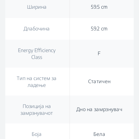
Ширина
59.5 cm
Длабочина
59.2 cm
Energy Efficiency
F
Class
Тип на систем за
Статичен
ладење
Позиција на
Дно на замрзнувач
замрзнувачот
Боја
Бела