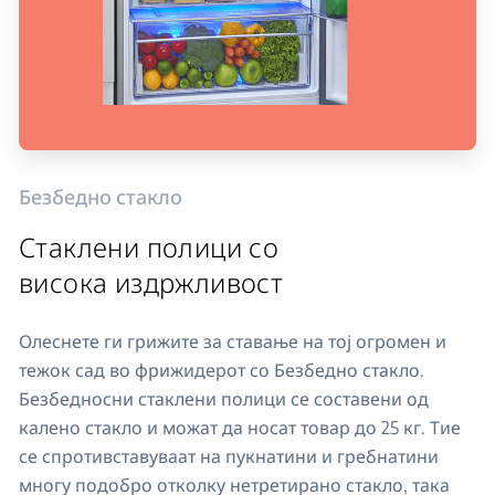
Безбедно стакло
Стаклени полици со
висока издржливост
Олеснете ги грижите за ставање на тој огромен и
тежок сад во фрижидерот со Безбедно стакло.
Безбедносни стаклени полици се составени од
калено стакло и можат да носат товар до 25 кг. Тие
се спротивставуваат на пукнатини и гребнатини
многу подобро отколку нетретирано стакло, така