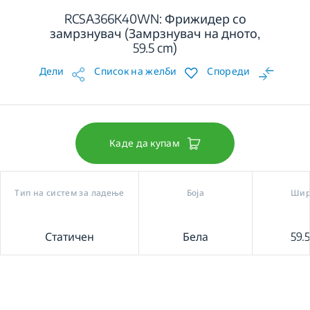
RCSA366K40WN: Фрижидер со
замрзнувач (Замрзнувач на дното,
59.5 cm)
Дели
Список на желби
Спореди
Каде да купам
Тип на систем за ладење
Боја
Шир
Статичен
Бела
59.