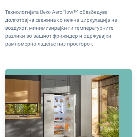
Технологијата Beko AeroFlow™ обезбедува
долготрајна свежина со нежна циркулација на
воздухот, минимизирајќи ги температурните
разлики во вашиот фрижидер и одржувајќи
рамномерно ладење низ просторот.