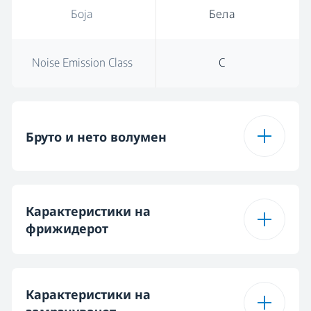
Боја
Бела
Noise Emission Class
C
Бруто и нето волумен
Вкупен бруто
348 L
Карактеристики на
волумен
фрижидерот
Total Volume (l)
343 L
Тип на полици на
Стакло
Карактеристики на
ладилникот
Total Fresh Food &