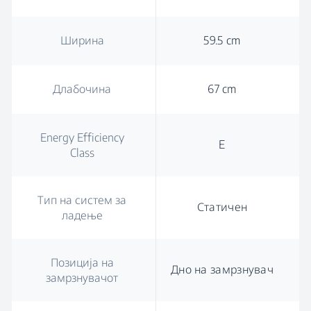
Ширина
59.5 cm
Длабочина
67 cm
Energy Efficiency
E
Class
Тип на систем за
Статичен
ладење
Позиција на
Дно на замрзнувач
замрзнувачот