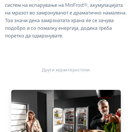
систем на испарување на MinFrost®, акумулацијата
на мразот во замрзнувачот е драматично намалена.
Тоа значи дека замрзнатата храна ќе се зачува
подобро и со помалку енергија, додека треба
поретко да одмрзнувате.
Други карактеристики