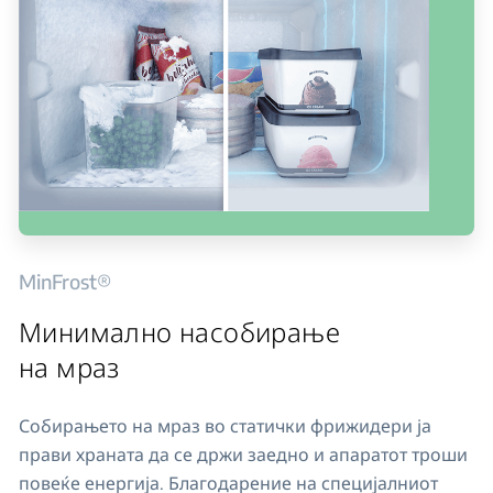
MinFrost®
Минимално насобирање
на мраз
Собирањето на мраз во статички фрижидери ја
прави храната да се држи заедно и апаратот троши
повеќе енергија. Благодарение на специјалниот