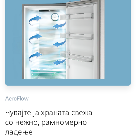
AeroFlow
Чувајте ја храната свежа
со нежно, рамномерно
ладење