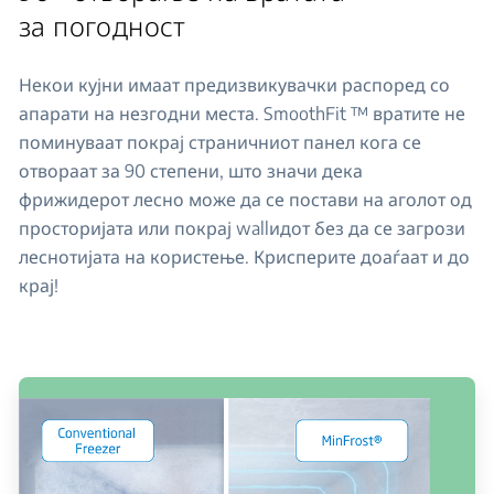
за погодност
Некои кујни имаат предизвикувачки распоред со
апарати на незгодни места. SmoothFit ™ вратите не
поминуваат покрај страничниот панел кога се
отвораат за 90 степени, што значи дека
фрижидерот лесно може да се постави на аголот од
просторијата или покрај wallидот без да се загрози
леснотијата на користење. Крисперите доаѓаат и до
крај!