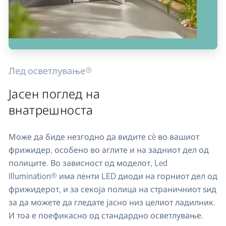
Лед осветлување®
Јасен поглед на
внатрешноста
Може да биде незгодно да видите сè во вашиот
фрижидер, особено во аглите и на задниот дел од
полиците. Во зависност од моделот, Led
Illumination® има ленти LED диоди на горниот дел од
фрижидерот, и за секоја полица на страничниот ѕид
за да можете да гледате јасно низ целиот ладилник.
И тоа е поефикасно од стандардно осветлување.