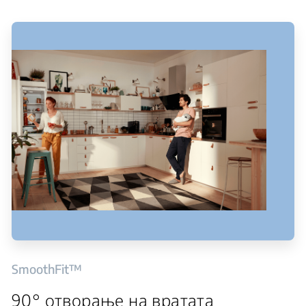
SmoothFit™
90° отворање на вратата