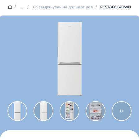
/
...
/
Со замрзнувач на долниот дел
/
RCSA366K40WN
1