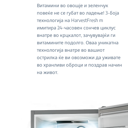
Витамини во овошје и зеленчук
повеќе не се губат во ладење! 3-боја
технологија на HarvestFresh m
имитира 24-часовен сончев циклус
внатре во крцкалот, зачувувајќи ги
витамините подолго. Оваа уникатна
технологија внатре во вашиот
острилка ќе ви овозможи да уживате
во хранливи оброци и поздрав начин
на живот.