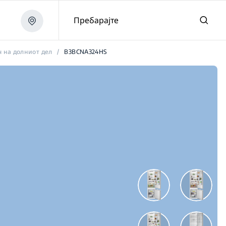
Пребарајте
ч на долниот дел
/
B3BCNA324HS