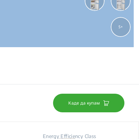
5
Каде да купам
Energy Efficiency Class