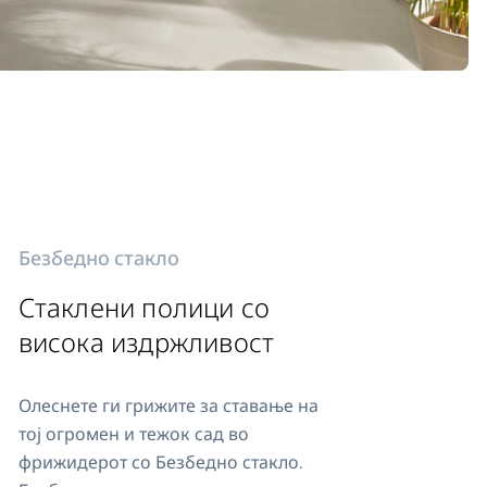
Безбедно стакло
Стаклени полици со
висока издржливост
Олеснете ги грижите за ставање на
тој огромен и тежок сад во
фрижидерот со Безбедно стакло.