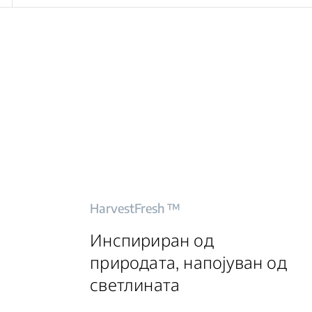
HarvestFresh ™
Инспириран од
природата, напојуван од
светлината