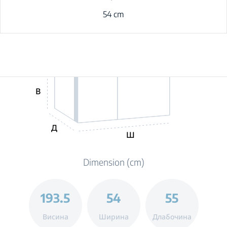
54 cm
В
Д
Ш
Dimension (cm)
193.5
54
55
Висина
Ширина
Длабочина