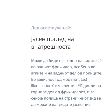
Лед осветлување®
Јасен поглед на
внатрешноста
Може да биде незгодно да видите сè
во вашиот фрижидер, особено во
аглите и на задниот дел од полиците.
Во зависност од моделот, Led
Illumination® има ленти LED диоди на
горниот дел од фрижидерот, и за
секоја полица на страничниот ѕид за
да можете да гледате јасно низ