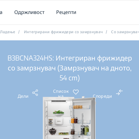
а
Одржливост
Рецепти
Ладење
/
Интегрирани фрижидери со замрзнувач
/
Со замрзнува
B3BCNA324HS: Интегриран фрижидер
со замрзнувач (Замрзнувач на дното,
54 cm)
Список
Дели
на
Спореди
желби