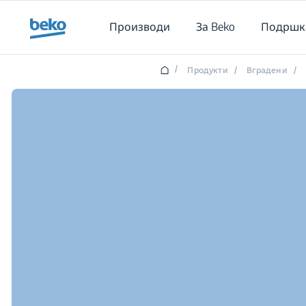
Main content starts here
Производи
За Beko
Подршк
/
Продукти
/
Вградени
/