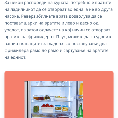
За некои распореди на кујната, потребно е вратите
на ладилникот да се отвораат во една, а не во друга
насока. Реверзибилната врата дозволува да се
постават шарки на вратите и лево и десно од
уредот, па затоа одлучете на кој начин се отвораат
вратите на фрижидерот. Плус, можете да го удвоите
вашиот капацитет за ладење со поставување два
фрижидера рамо до рамо и свртување на вратите
на едниот.