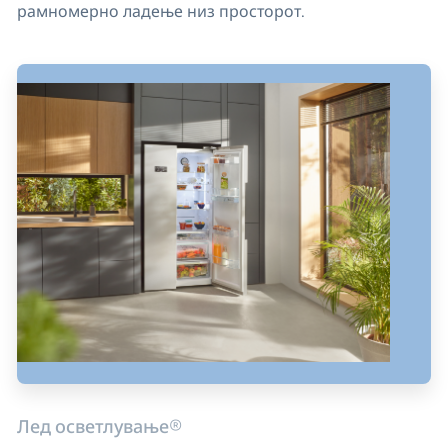
рамномерно ладење низ просторот.
Лед осветлување®