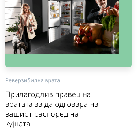
Реверзибилна врата
Прилагодлив правец на
вратата за да одговара на
вашиот распоред на
кујната