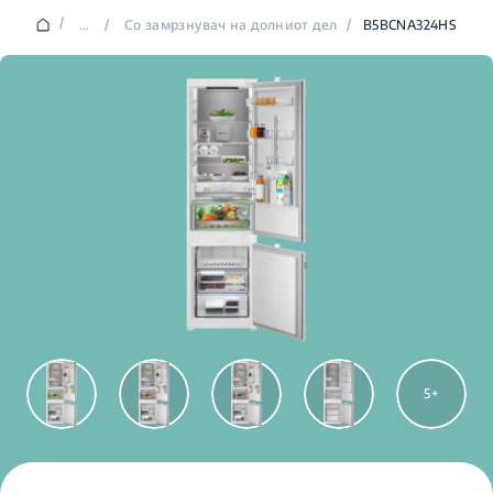
/
...
/
Со замрзнувач на долниот дел
/
B5BCNA324HS
5