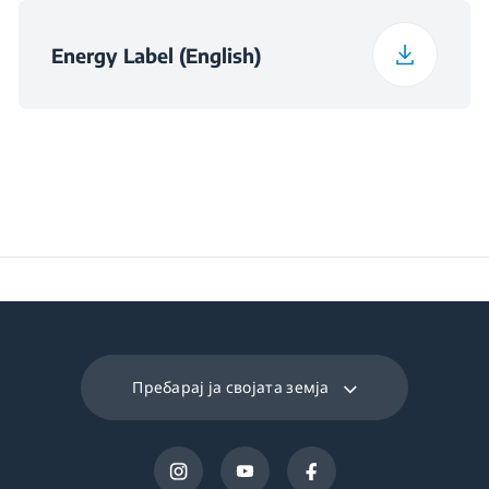
Noise Emission Class
C
Energy Label (English)
Maximum Ambient
Temperature Required
43
for Satisfactory
Operation (°C)
Daily Energy
0.389
Consumption at 16°C
(kWh/day)
Preservation Time at
10
Пребарај ја својата земја
Power Cut (hours)
Total Fresh Food &