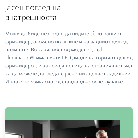
Јасен поглед на
внатрешноста
Може да биде незгодно да видите сè во вашиот
фрижидер, особено во аглите и на задниот дел од
полиците. Во зависност од моделот, Led
Illumination® има ленти LED диоди на горниот дел од
фрижидерот, и за секоја полица на страничниот ѕид
за да можете да гледате јасно низ целиот ладилник.
И тоа е поефикасно од стандардно осветлување.