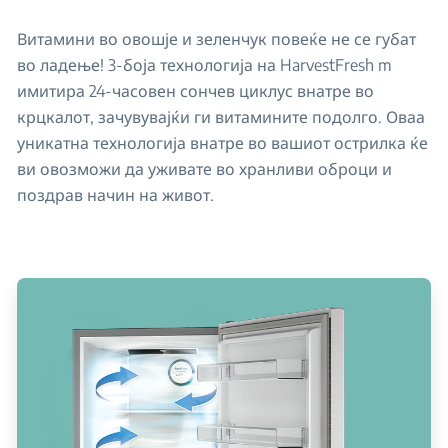
Витамини во овошје и зеленчук повеќе не се губат
во ладење! 3-боја технологија на HarvestFresh m
имитира 24-часовен сончев циклус внатре во
крцкалот, зачувувајќи ги витамините подолго. Оваа
уникатна технологија внатре во вашиот острилка ќе
ви овозможи да уживате во хранливи оброци и
поздрав начин на живот.