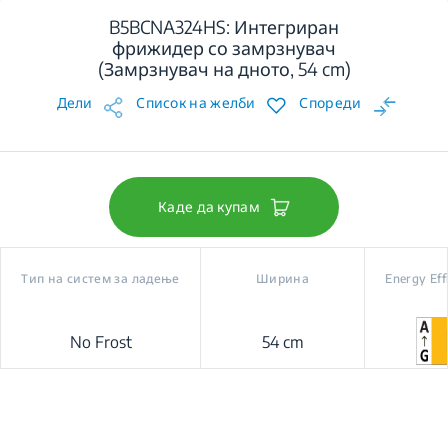
B5BCNA324HS: Интегриран
фрижидер со замрзнувач
(Замрзнувач на дното, 54 cm)
Дели
Список на желби
Спореди
Каде да купам
Тип на систем за ладење
Ширина
Energy Eff
No Frost
54 cm