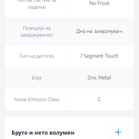
Тип на систем за
No Frost
ладење
Позиција на
Дно на замрзнувач
замрзнувачот
Тип на дисплеј
7 Segment Touch
Боја
Zinc Metal
Noise Emission Class
C
Бруто и нето волумен