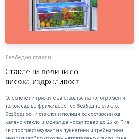
Безбедно стакло
Стаклени полици со
висока издржливост
Олеснете ги грижите за ставање на тој огромен и
тежок сад во фрижидерот со Безбедно стакло.
Безбедносни стаклени полици се составени од
калено стакло и можат да носат товар до 25 кг. Тие
се спротивставуваат на пукнатини и гребнатини
многу подобро отколку нетретирано стакло, така