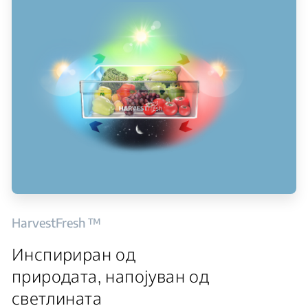
HarvestFresh ™
Инспириран од
природата, напојуван од
светлината