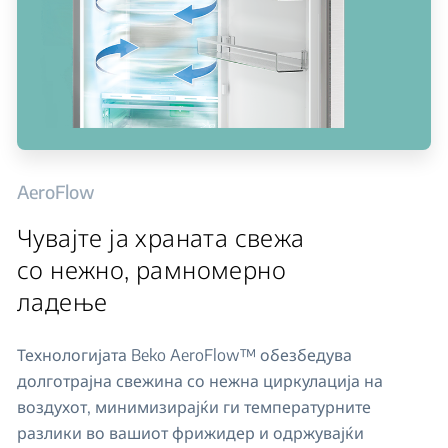
AeroFlow
Чувајте ја храната свежа
со нежно, рамномерно
ладење
Технологијата Beko AeroFlow™ обезбедува
долготрајна свежина со нежна циркулација на
воздухот, минимизирајќи ги температурните
разлики во вашиот фрижидер и одржувајќи