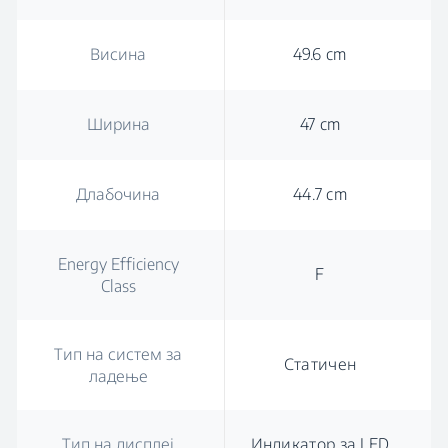
Висина
49.6 cm
Ширина
47 cm
Длабочина
44.7 cm
Energy Efficiency
F
Class
Тип на систем за
Статичен
ладење
Тип на дисплеј
Индикатор за LED