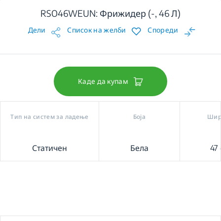
RSO46WEUN: Фрижидер (-, 46 Л)
Дели
Список на желби
Спореди
Каде да купам
Тип на систем за ладење
Боја
Шир
Статичен
Бела
47