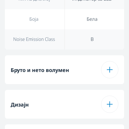
Боја
Бела
Noise Emission Class
B
Бруто и нето волумен
Вкупен бруто
46
волумен
Дизајн
Total Volume (l)
46 L
Тип на дисплеј
Индикатор за LED