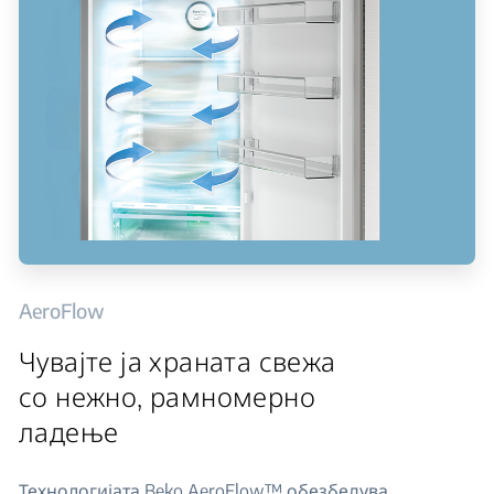
AeroFlow
Чувајте ја храната свежа
со нежно, рамномерно
ладење
Технологијата Beko AeroFlow™ обезбедува