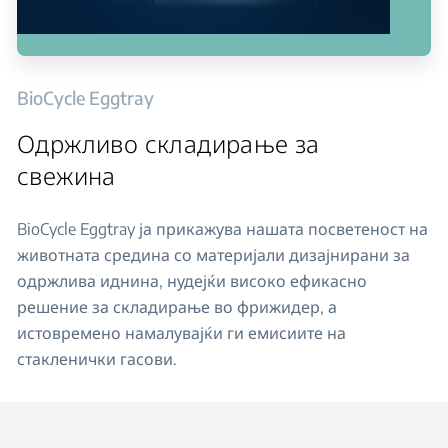
BioCycle Eggtray
Одржливо складирање за
свежина
BioCycle Eggtray ја прикажува нашата посветеност на
животната средина со материјали дизајнирани за
одржлива иднина, нудејќи високо ефикасно
решение за складирање во фрижидер, а
истовремено намалувајќи ги емисиите на
стакленички гасови.