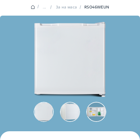
/
...
/
За на маса
/
RSO46WEUN