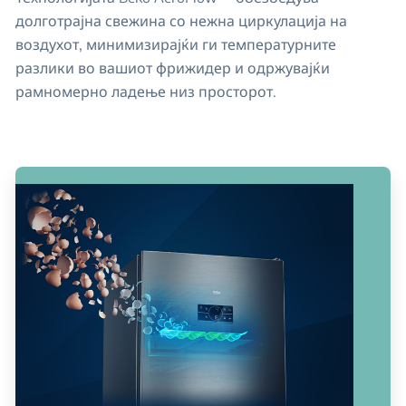
долготрајна свежина со нежна циркулација на
воздухот, минимизирајќи ги температурните
разлики во вашиот фрижидер и одржувајќи
рамномерно ладење низ просторот.