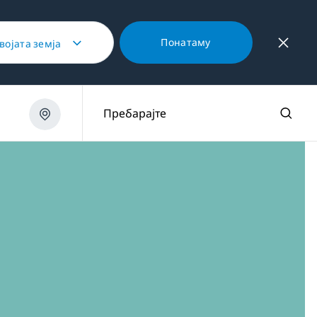
Понатаму
својата земја
дни
/
BU1153HCN
Пребарајте