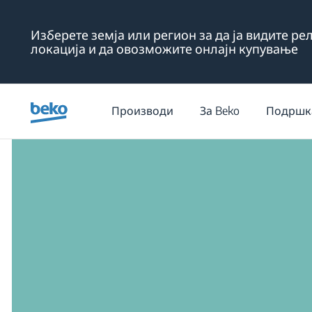
Main content starts here
Изберете земја или регион за да ја видите р
локација и да овозможите онлајн купување
/
Продукти
Производи
За Beko
Подршк