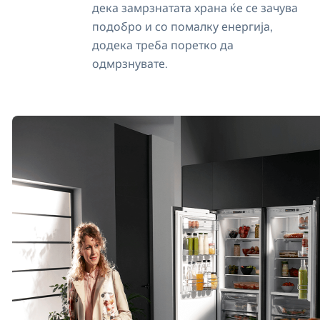
дека замрзнатата храна ќе се зачува
подобро и со помалку енергија,
додека треба поретко да
одмрзнувате.