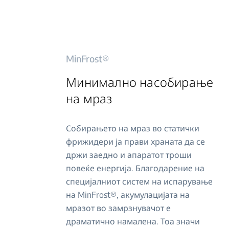
MinFrost®
Минимално насобирање
на мраз
Собирањето на мраз во статички
фрижидери ја прави храната да се
држи заедно и апаратот троши
повеќе енергија. Благодарение на
специјалниот систем на испарување
на MinFrost®, акумулацијата на
мразот во замрзнувачот е
драматично намалена. Тоа значи