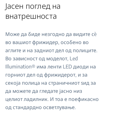
Јасен поглед на
внатрешноста
Може да биде незгодно да видите сè
во вашиот фрижидер, особено во
аглите и на задниот дел од полиците.
Во зависност од моделот, Led
Illumination® има ленти LED диоди на
горниот дел од фрижидерот, и за
секоја полица на страничниот ѕид за
да можете да гледате јасно низ
целиот ладилник. И тоа е поефикасно
од стандардно осветлување.