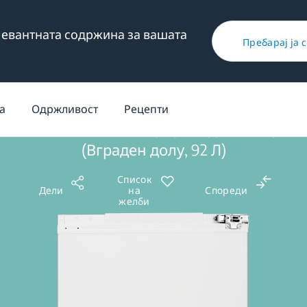
елевантната содржина за вашата
Пребарај ја 
/
Вградени
/
Ладење
/
Интегрирани Фрижидери
/
Ниско вгра
а
Одржливост
Рецепти
BU1153HCN: Интегриран фрижидер
(Вграден долу, 92 Л)
Список
Дели
на
Спореди
желби