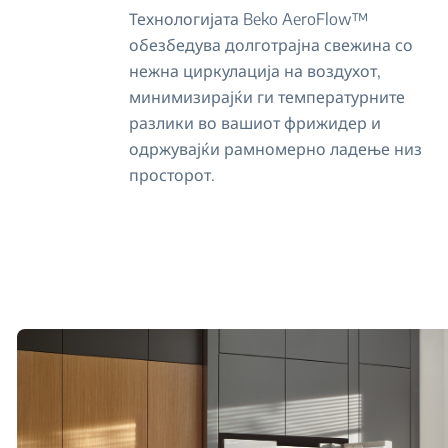
Технологијата Beko AeroFlow™
обезбедува долготрајна свежина со
нежна циркулација на воздухот,
минимизирајќи ги температурните
разлики во вашиот фрижидер и
одржувајќи рамномерно ладење низ
просторот.