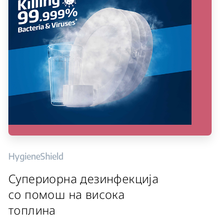
HygieneShield
Супериорна дезинфекција
со помош на висока
топлина