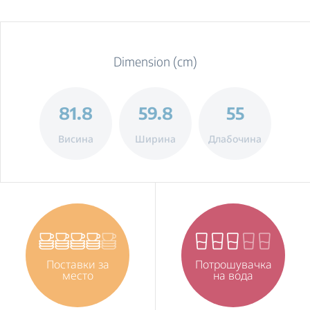
Dimension (cm)
81.8
59.8
55
Висина
Ширина
Длабочина
Поставки за
Потрошувачка
место
на вода