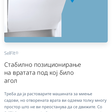
SelFit®
Стабилно позиционирање
на вратата под кој било
агол
Треба да ја растоварите машината за миење
садови, но отворената врата ви одзема толку многу
простор што не ви преостанува да се движите. Со