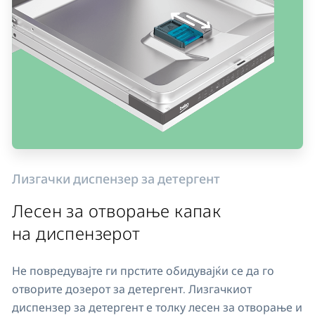
Лизгачки диспензер за детергент
Лесен за отворање капак
на диспензерот
Не повредувајте ги прстите обидувајќи се да го
отворите дозерот за детергент. Лизгачкиот
диспензер за детергент е толку лесен за отворање и