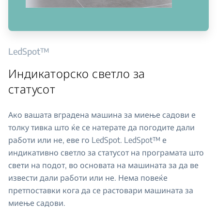
LedSpot™
Индикаторско светло за
статусот
Ако вашата вградена машина за миење садови е
толку тивка што ќе се натерате да погодите дали
работи или не, еве го LedSpot. LedSpot™ е
индикативно светло за статусот на програмата што
свети на подот, во основата на машината за да ве
извести дали работи или не. Нема повеќе
претпоставки кога да се растовари машината за
миење садови.