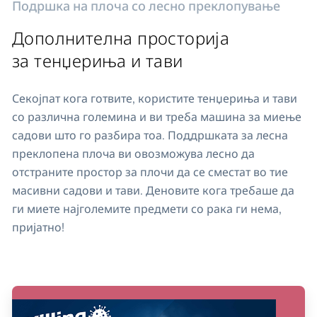
Подршка на плоча со лесно преклопување
Дополнителна просторија
за тенџериња и тави
Секојпат кога готвите, користите тенџериња и тави
со различна големина и ви треба машина за миење
садови што го разбира тоа. Поддршката за лесна
преклопена плоча ви овозможува лесно да
отстраните простор за плочи да се сместат во тие
масивни садови и тави. Деновите кога требаше да
ги миете најголемите предмети со рака ги нема,
пријатно!