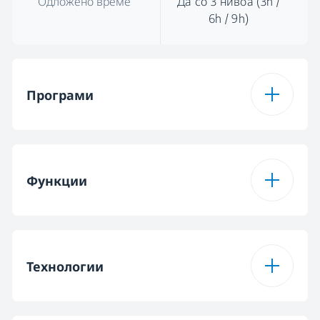
Одложено време
Да со 3 нивоа (3h /
6h / 9h)
Програми
Број на програми
6
Функции
Програма 1
Автоматска
програма
Функција 1
Hygiene Intense
Технологии
Програма 2
Интензивна
програма од 70 ° C
Функција 2
SelfDry