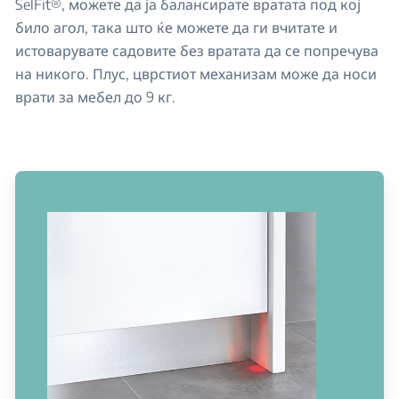
SelFit®, можете да ја балансирате вратата под кој
било агол, така што ќе можете да ги вчитате и
истоварувате садовите без вратата да се попречува
на никого. Плус, цврстиот механизам може да носи
врати за мебел до 9 кг.