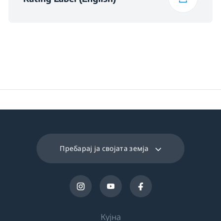
Пребарај ја својата земја
Кујна