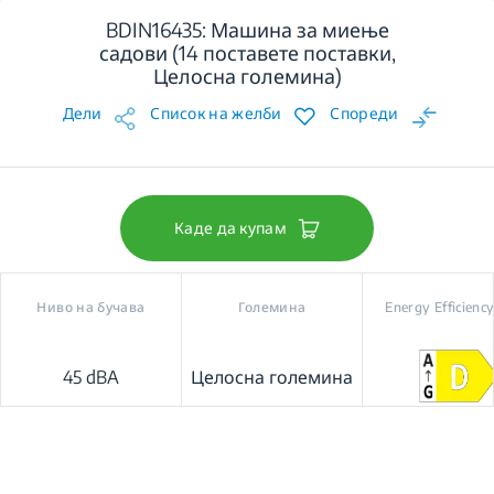
BDIN16435: Машина за миење
садови (14 поставете поставки,
Целосна големина)
Дели
Список на желби
Спореди
Каде да купам
Ниво на бучава
Големина
Energy Efficiency
45 dBA
Целосна големина