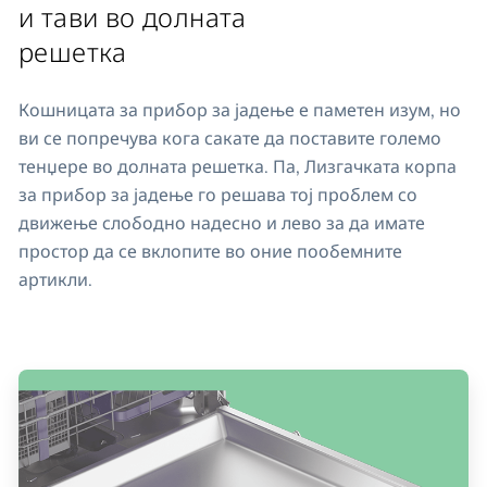
и тави во долната
решетка
Кошницата за прибор за јадење е паметен изум, но
ви се попречува кога сакате да поставите големо
тенџере во долната решетка. Па, Лизгачката корпа
за прибор за јадење го решава тој проблем со
движење слободно надесно и лево за да имате
простор да се вклопите во оние пообемните
артикли.