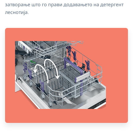
затворање што го прави додавањето на детергент
леснотија.