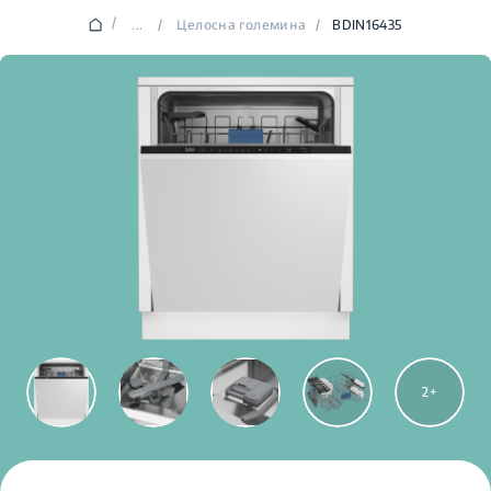
/
...
/
Целосна големина
/
BDIN16435
2