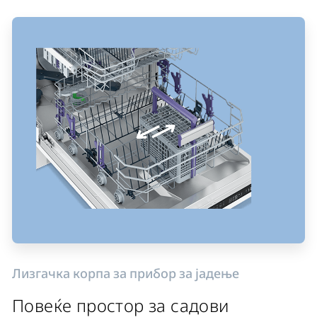
Лизгачка корпа за прибор за јадење
Повеќе простор за садови