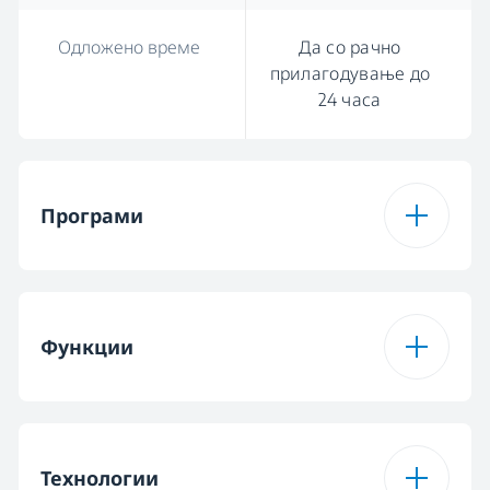
Одложено време
Да со рачно
прилагодување до
24 часа
Програми
Број на програми
8
Функции
Програма 1
Автоматска
програма
Функција 1
SilentWash
Технологии
Програма 2
AquaFlex