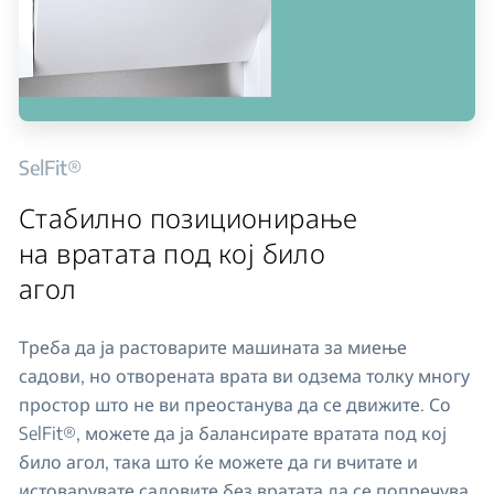
SelFit®
Стабилно позиционирање
на вратата под кој било
агол
Треба да ја растоварите машината за миење
садови, но отворената врата ви одзема толку многу
простор што не ви преостанува да се движите. Со
SelFit®, можете да ја балансирате вратата под кој
било агол, така што ќе можете да ги вчитате и
истоварувате садовите без вратата да се попречува