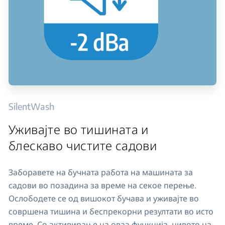
SilentWash
Уживајте во тишината и
блескаво чистите садови
Заборавете на бучната работа на машината за
садови во позадина за време на секое перење.
Ослободете се од вишокот бучава и уживајте во
совршена тишина и беспрекорни резултати во исто
време. Со активирање на оваа функција, нивото на