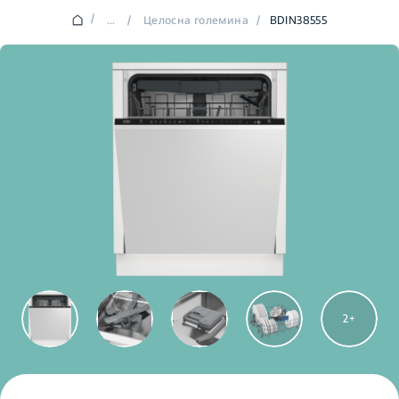
/
...
/
Целосна големина
/
BDIN38555
2