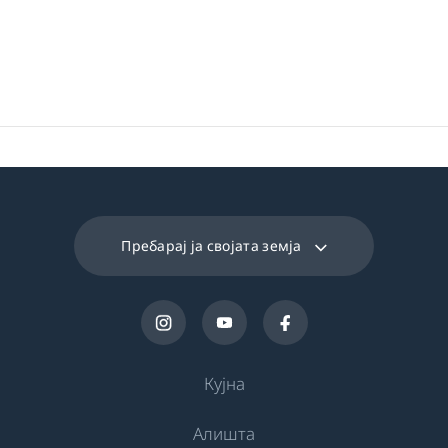
Пребарај ја својата земја
Кујна
Алишта
Ладење