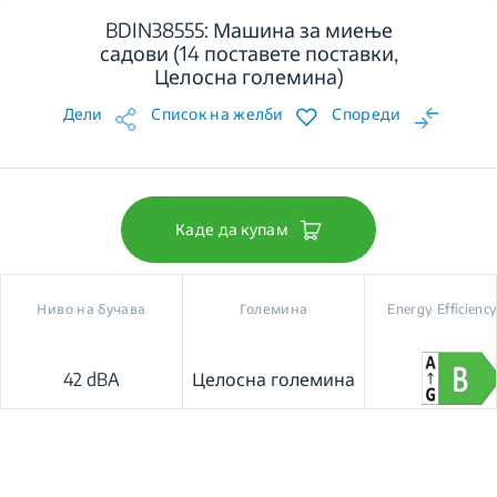
BDIN38555: Машина за миење
садови (14 поставете поставки,
Целосна големина)
Дели
Список на желби
Спореди
Каде да купам
Ниво на бучава
Големина
Energy Efficiency
42 dBA
Целосна големина