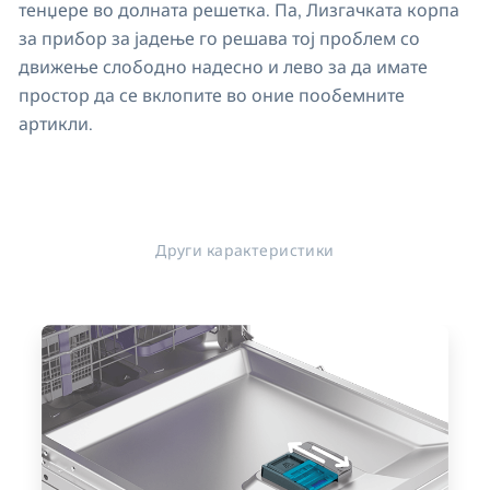
тенџере во долната решетка. Па, Лизгачката корпа
за прибор за јадење го решава тој проблем со
движење слободно надесно и лево за да имате
простор да се вклопите во оние пообемните
артикли.
Други карактеристики