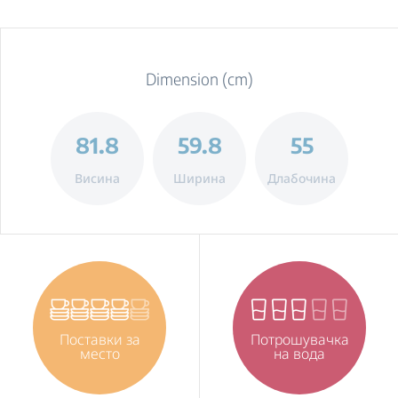
Dimension (cm)
81.8
59.8
55
Висина
Ширина
Длабочина
Поставки за
Потрошувачка
место
на вода