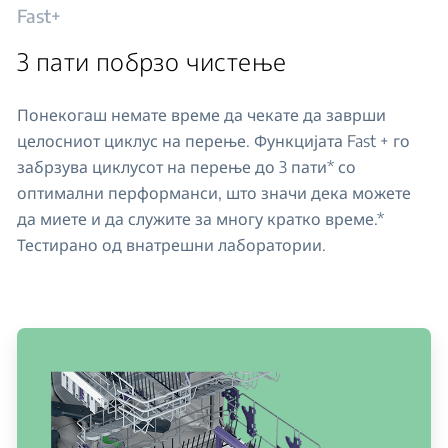
Fast+
3 пати побрзо чистење
Понекогаш немате време да чекате да заврши
целосниот циклус на перење. Функцијата Fast + го
забрзува циклусот на перење до 3 пати* со
оптимални перформанси, што значи дека можете
да миете и да служите за многу кратко време.*
Тестирано од внатрешни лаборатории.