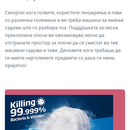
Секојпат кога готвите, користите тенџериња и тави
со различна големина и ви треба машина за миење
садови што го разбира тоа. Поддршката за лесна
преклопена плоча ви овозможува лесно да
отстраните простор за плочи да се сместат во тие
масивни садови и тави. Деновите кога требаше да
ги миете најголемите предмети со рака ги нема,
пријатно!