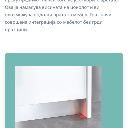
Ова ја намалува висината на цоколот и ви
овозможува подолга врата за мебел. Тоа значи
совршена интеграција со мебелот без грди
празнини.