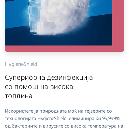
HygieneShield
Супериорна дезинфекција
со помош на висока
топлина
Искористете ја природната моќ на гејзерите со
технологијата HygieneShield, елиминирајќи 99,999%
од бактериите и вирусите со висока температура на