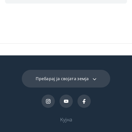
Пребарај ја својата земја
Кујна