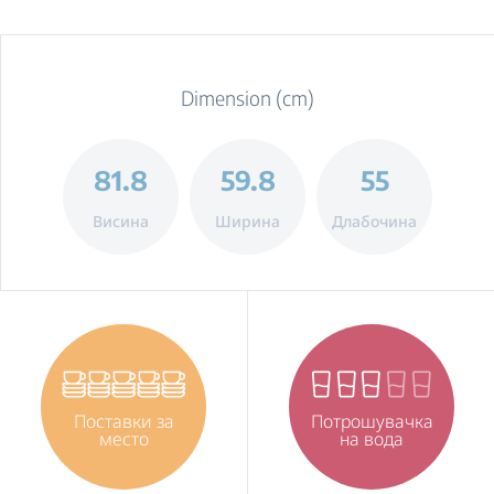
Dimension (cm)
81.8
59.8
55
Висина
Ширина
Длабочина
Поставки за
Потрошувачка
место
на вода