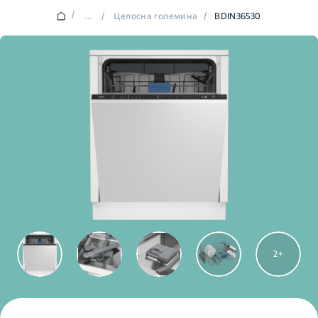
/
...
/
Целосна големина
/
BDIN36530
2