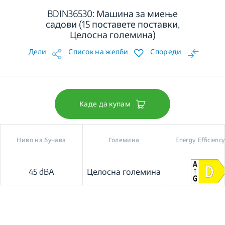
BDIN36530: Машина за миење
садови (15 поставете поставки,
Целосна големина)
Дели
Список на желби
Спореди
Каде да купам
Ниво на бучава
Големина
Energy Efficiency
45 dBA
Целосна големина