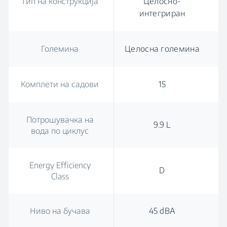
Тип на конструкција
Целосно-
интегриран
Големина
Целосна големина
Комплети на садови
15
Потрошувачка на
9.9 L
вода по циклус
Energy Efficiency
D
Class
Ниво на бучава
45 dBA