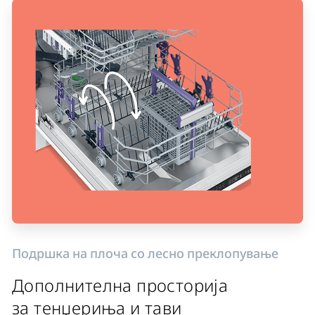
Подршка на плоча со лесно преклопување
Дополнителна просторија
за тенџериња и тави