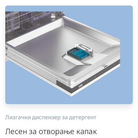
Лизгачки диспензер за детергент
Лесен за отворање капак