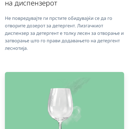
на диспензерот
Не повредувајте ги прстите обидувајќи се да го
отворите дозерот за детергент. Лизгачкиот
диспензер за детергент е толку лесен за отворање и
затворање што го прави додавањето на детергент
леснотија.