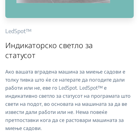
LedSpot™
Индикаторско светло за
статусот
Ако вашата вградена машина за миење садови е
толку тивка што ќе се натерате да погодите дали
работи или не, еве го LedSpot. LedSpot™ е
индикативно светло за статусот на програмата што
свети на подот, во основата на машината за да ве
извести дали работи или не. Нема повеќе
претпоставки кога да се растовари машината за
миење садови.