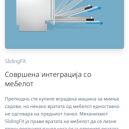
SlidingFit
Совршена интеграција со
мебелот
Претходно сте купиле вградена машина за миење
садови, но некако вратата од мебелот едноставно
не одговара на предниот панел. Механизмот
SlidingFit ја прави вратата на мебелот да се лизне
преку предниот панел кога ќе ја отворите вратата.