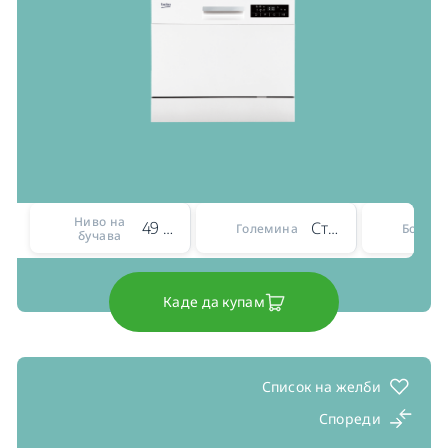
Ниво на
49 dBA
Столни
Големина
Боја
бучава
Каде да купам
Список на желби
Спореди