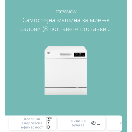
DTC36810W
Самостојна машина за миење
садови (8 поставете поставки,
…
Класа на
Ниво на
49 dBA
енергетска
Голем
бучава
ефикасност