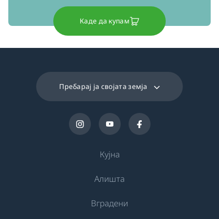
Каде да купам
Пребарај ја својата земја
Кујна
Алишта
Ладење
Вградени
Фрижидери
Машини за перење