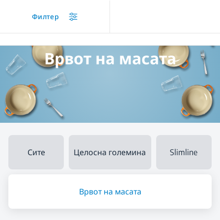
/
...
/
Врвот на масата
Филтер
Врвот на масата
Сите
Целосна големина
Slimline
Врвот на масата