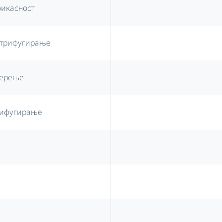
фикасност
нтрифугирање
перење
рифугирање