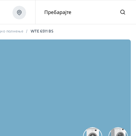
Пребарајте
дно полнење
/
WTE 6511 BS