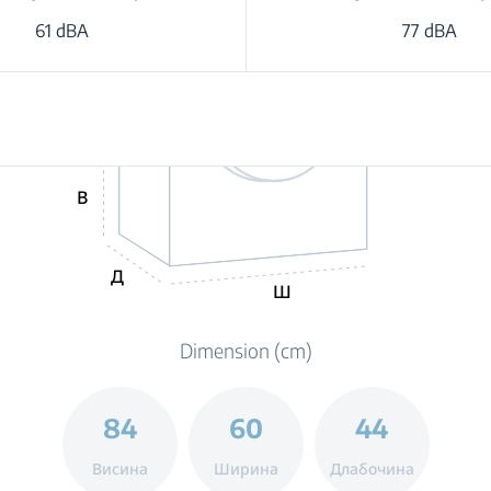
61 dBA
77 dBA
В
Д
Ш
Dimension (cm)
84
60
44
Висина
Ширина
Длабочина