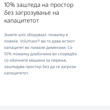
10% заштеда на простор
без загрозување на
капацитетот
Знаете што зборуваат, помалку е
повеќе. Volumaxx® ви го дава истиот
капацитет во помали димензии. Со
10% помалку длабочина во споредба
со обичните машини за перење,
заштедува простор без да се загрози
капацитетот.