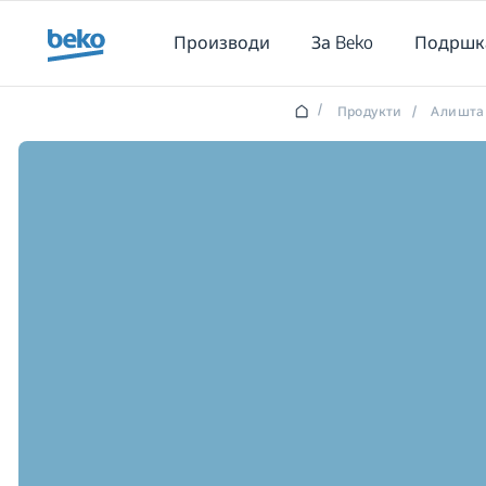
Main content starts here
Производи
За Beko
Подршк
/
Продукти
/
Алишта