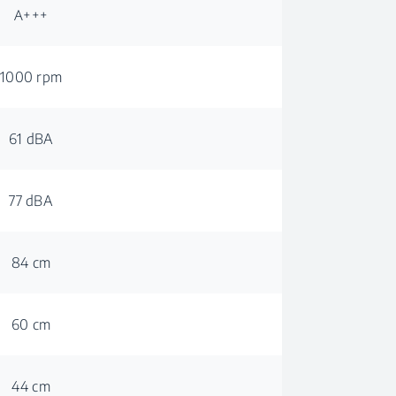
А+++
1000 rpm
61 dBA
77 dBA
84 cm
60 cm
44 cm