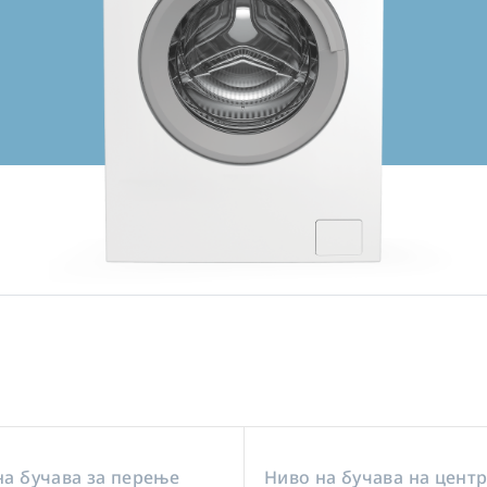
на бучава за перење
Ниво на бучава на цент