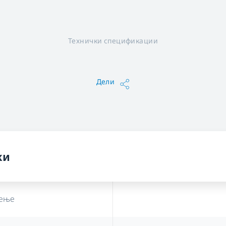
Технички спецификации
Дели
ки
рење