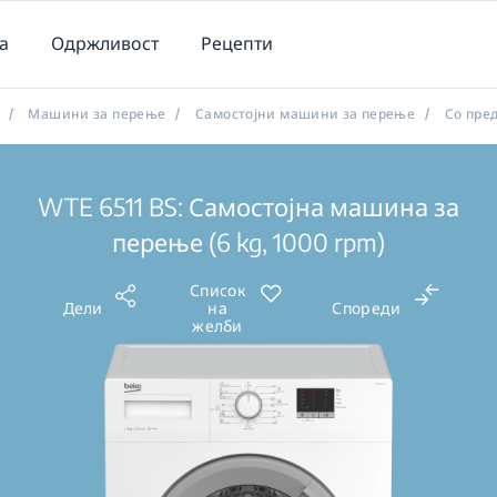
а
Одржливост
Рецепти
/
Машини за перење
/
Самостојни машини за перење
/
Со пре
WTE 6511 BS: Самостојна машина за
перење (6 kg, 1000 rpm)
Список
Дели
на
Спореди
желби