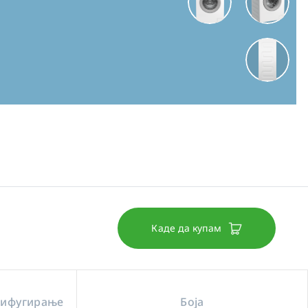
Каде да купам
рифугирање
Боја