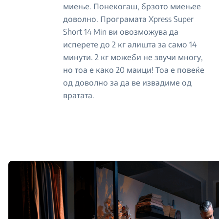
миење. Понекогаш, брзото миењее
доволно. Програмата Xpress Super
Short 14 Min ви овозможува да
исперете до 2 кг алишта за само 14
минути. 2 кг можеби не звучи многу,
но тоа е како 20 маици! Тоа е повеќе
од доволно за да ве извадиме од
вратата.