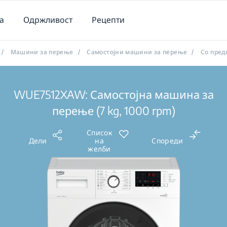
а
Одржливост
Рецепти
/
Машини за перење
/
Самостојни машини за перење
/
Со пред
WUE7512XAW: Самостојна машина за
перење (7 kg, 1000 rpm)
Список
Дели
на
Спореди
желби