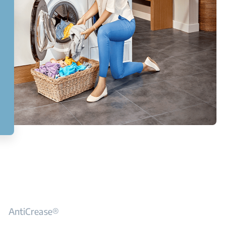
AntiCrease®