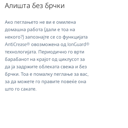
Алишта без брчки
Ако пеглањето не ви е омилена
домашна работа (дали е тоа на
некого?) запознајте се со функцијата
AntiCrease® овозможена од IonGuard®
технологијата. Периодично го врти
барабанот на крајот од циклусот за
да ја задржите облеката свежа и без
брчки. Тоа е помалку пеглање за вас,
за да можете го правите повеќе она
што го сакате.