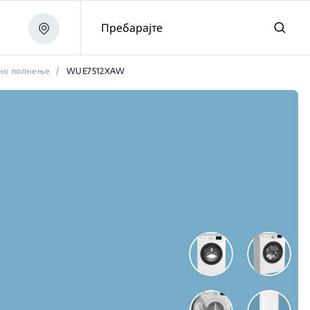
Пребарајте
но полнење
/
WUE7512XAW