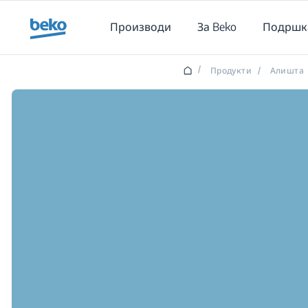
Main content starts here
Производи
За Beko
Подршк
/
Продукти
/
Алишта