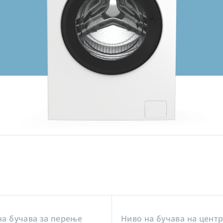
на бучава за перење
Ниво на бучава на цент