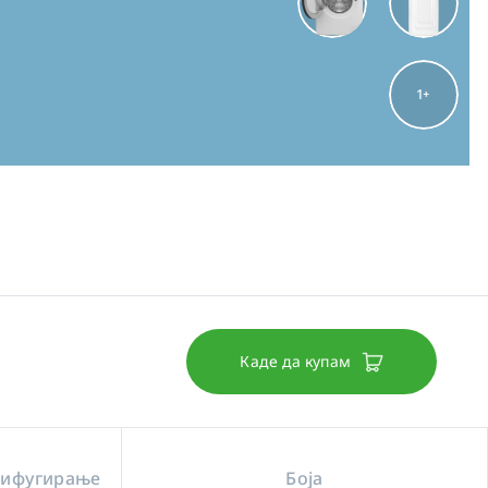
1
Каде да купам
рифугирање
Боја