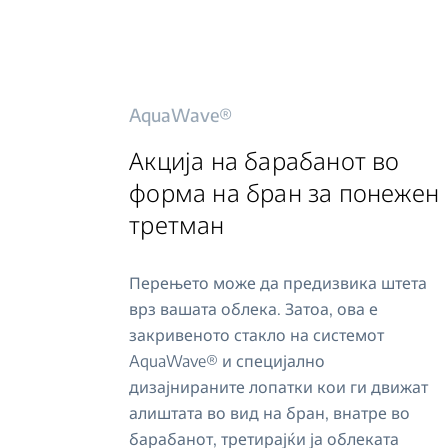
AquaWave®
Акција на барабанот во
форма на бран за понежен
третман
Перењето може да предизвика штета
врз вашата облека. Затоа, ова е
закривеното стакло на системот
AquaWave® и специјално
дизајнираните лопатки кои ги движат
алиштата во вид на бран, внатре во
барабанот, третирајќи ја облеката