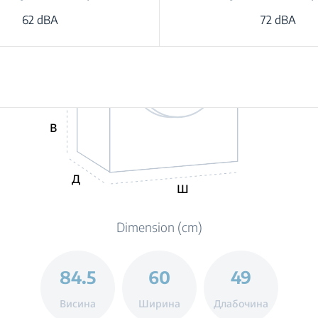
62 dBA
72 dBA
В
Д
Ш
Dimension (cm)
84.5
60
49
Висина
Ширина
Длабочина