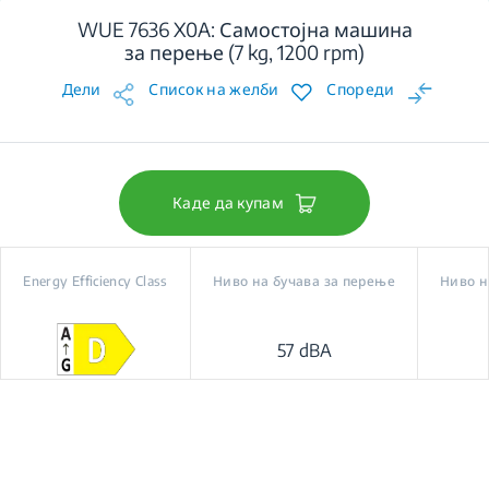
WUE 7636 X0A: Самостојна машина
за перење (7 kg, 1200 rpm)
Дели
Список на желби
Спореди
Каде да купам
Energy Efficiency Class
Ниво на бучава за перење
Ниво н
57 dBA