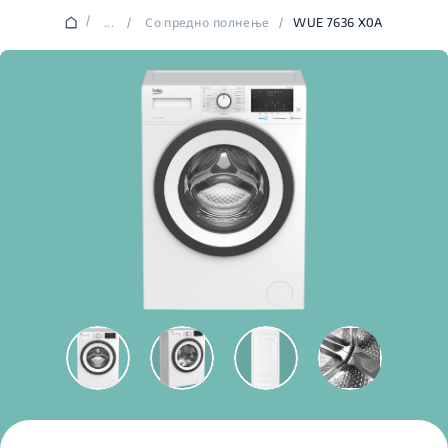
/
...
/
Со предно полнење
/
WUE 7636 X0A