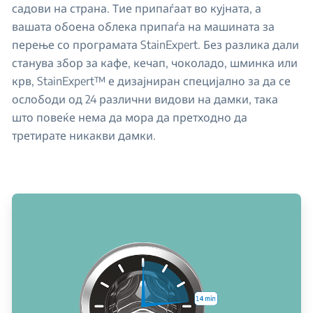
садови на страна. Тие припаѓаат во кујната, а
вашата обоена облека припаѓа на машината за
перење со програмата StainExpert. Без разлика дали
станува збор за кафе, кечап, чоколадо, шминка или
крв, StainExpert™ е дизајниран специјално за да се
ослободи од 24 различни видови на дамки, така
што повеќе нема да мора да претходно да
третирате никакви дамки.