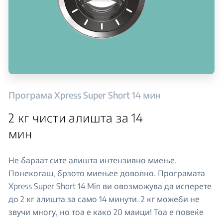
Програма Xpress Super Short 14 мин
2 кг чисти алишта за 14
мин
Не бараат сите алишта интензивно миење.
Понекогаш, брзото миењее доволно. Програмата
Xpress Super Short 14 Min ви овозможува да исперете
до 2 кг алишта за само 14 минути. 2 кг можеби не
звучи многу, но тоа е како 20 маици! Тоа е повеќе