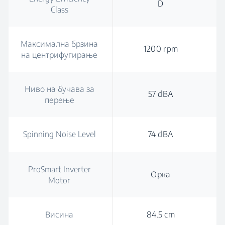
D
Class
Максимална брзина
1200 rpm
на центрифугирање
Ниво на бучава за
57 dBA
перење
Spinning Noise Level
74 dBA
ProSmart Inverter
Орка
Motor
Висина
84.5 cm