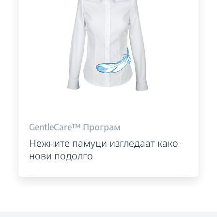
GentleCare™ Програм
Нежните памуци изгледаат како
нови подолго