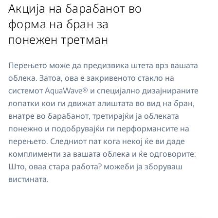
Акција на барабанот во
форма на бран за
понежен третман
Перењето може да предизвика штета врз вашата
облека. Затоа, ова е закривеното стакло на
системот AquaWave® и специјално дизајнираните
лопатки кои ги движат алиштата во вид на бран,
внатре во барабанот, третирајќи ја облеката
понежно и подобрувајќи ги перформансите на
перењето. Следниот пат кога некој ќе ви даде
комплименти за вашата облека и ќе одговорите:
Што, оваа стара работа? можеби ја зборуваш
вистината.