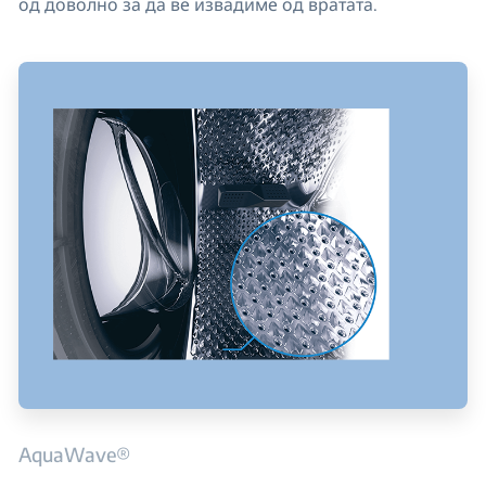
од доволно за да ве извадиме од вратата.
AquaWave®