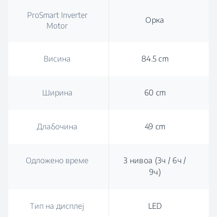
ProSmart Inverter
Орка
Motor
Висина
84.5 cm
Ширина
60 cm
Длабочина
49 cm
Одложено време
3 нивоа (3ч / 6ч /
9ч)
Тип на дисплеј
LED