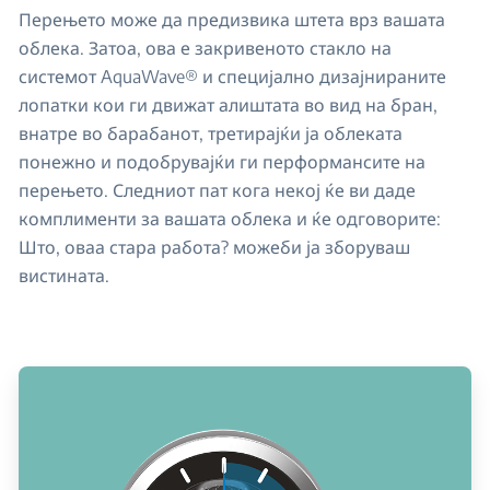
Перењето може да предизвика штета врз вашата
облека. Затоа, ова е закривеното стакло на
системот AquaWave® и специјално дизајнираните
лопатки кои ги движат алиштата во вид на бран,
внатре во барабанот, третирајќи ја облеката
понежно и подобрувајќи ги перформансите на
перењето. Следниот пат кога некој ќе ви даде
комплименти за вашата облека и ќе одговорите:
Што, оваа стара работа? можеби ја зборуваш
вистината.