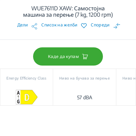
WUE7611D XAW: Самостојна
машина за перење (7 kg, 1200 rpm)
Дели
Список на желби
Спореди
Каде да купам
Energy Efficiency Class
Ниво на бучава за перење
Ниво н
57 dBA