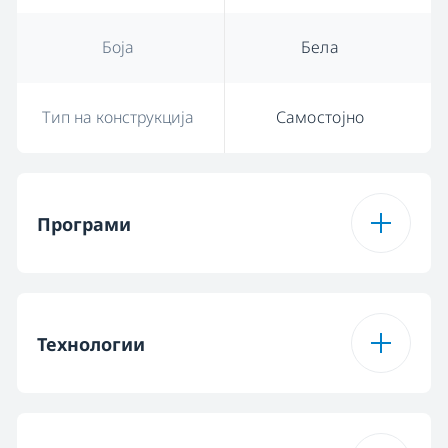
Боја
Бела
Тип на конструкција
Самостојно
Програми
Број на програми
15
Технологии
Програма 1
Памук 20°C
програма
ProSmart Inverter
Орка