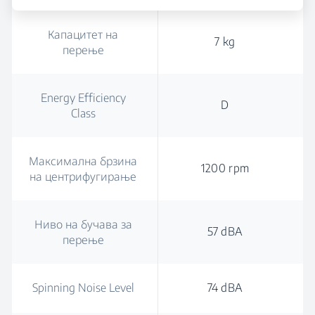
Капацитет на
7 kg
перење
Energy Efficiency
D
Class
Максимална брзина
1200 rpm
на центрифугирање
Ниво на бучава за
57 dBA
перење
Spinning Noise Level
74 dBA