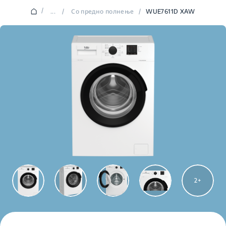
/
...
/
Со предно полнење
/
WUE7611D XAW
2