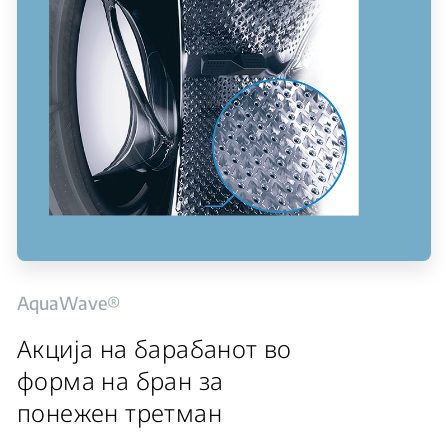
AquaWave®
Акција на барабанот во
форма на бран за
понежен третман