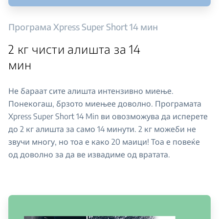
Програма Xpress Super Short 14 мин
2 кг чисти алишта за 14
мин
Не бараат сите алишта интензивно миење.
Понекогаш, брзото миењее доволно. Програмата
Xpress Super Short 14 Min ви овозможува да исперете
до 2 кг алишта за само 14 минути. 2 кг можеби не
звучи многу, но тоа е како 20 маици! Тоа е повеќе
од доволно за да ве извадиме од вратата.