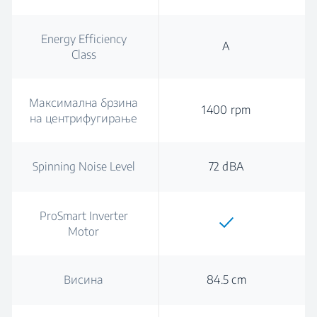
Energy Efficiency
A
Class
Максимална брзина
1400 rpm
на центрифугирање
Spinning Noise Level
72 dBA
ProSmart Inverter
Motor
Висина
84.5 cm