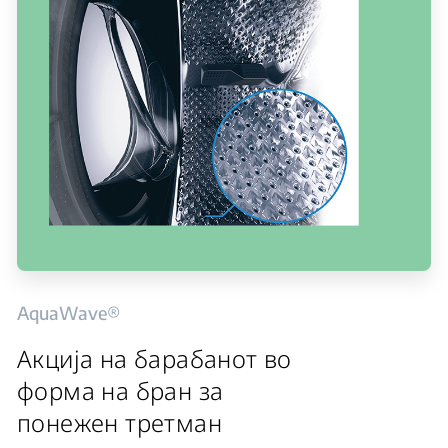
AquaWave®
Акција на барабанот во
форма на бран за
понежен третман