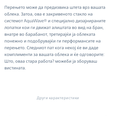
Перењето може да предизвика штета врз вашата
облека. Затоа, ова е закривеното стакло на
системот AquaWave® и специјално дизајнираните
лопатки кои ги движат алиштата во вид на бран,
внатре во барабанот, третирајќи ја облеката
понежно и подобрувајќи ги перформансите на
перењето. Следниот пат кога некој ќе ви даде
комплименти за вашата облека и ќе одговорите:
Што, оваа стара работа? можеби ја зборуваш
вистината.
Други карактеристики