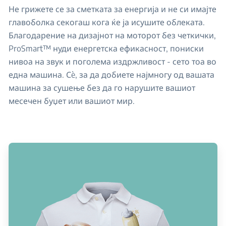
Не грижете се за сметката за енергија и не си имајте
главоболка секогаш кога ќе ја исушите облеката.
Благодарение на дизајнот на моторот без четкички,
ProSmart™ нуди енергетска ефикасност, пониски
нивоа на звук и поголема издржливост - сето тоа во
една машина. Сè, за да добиете најмногу од вашата
машина за сушење без да го нарушите вашиот
месечен буџет или вашиот мир.