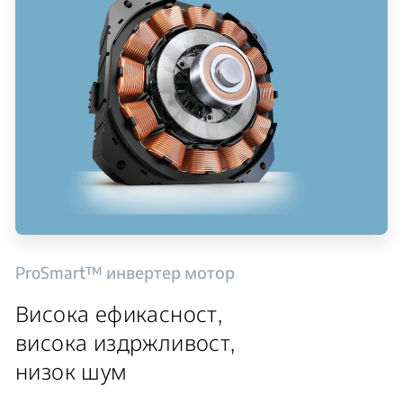
ProSmart™ инвертер мотор
Висока ефикасност,
висока издржливост,
низок шум