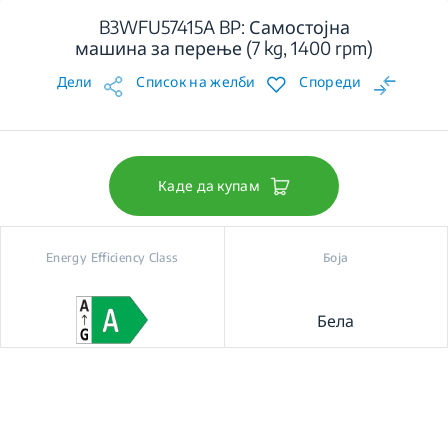
B3WFU57415A BP: Самостојна
машина за перење (7 kg, 1400 rpm)
Дели
Список на желби
Спореди
Каде да купам
Energy Efficiency Class
Боја
Бела