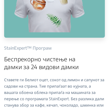
StainExpert™ Програм
Беспрекорно чистење на
дамки за 24 видови дамки
Ставете ги белиот оцет, сокот од лимон и сапунот за
садови на страна. Тие припаѓаат во кујната, а
вашата обоена облека припаѓа на машината за
перење со програмата StainExpert. Без разлика дали
станува збор за кафе, кечап, чоколадо, шминка или