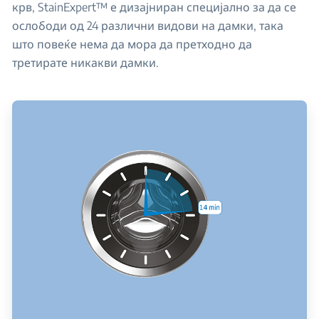
крв, StainExpert™ е дизајниран специјално за да се
ослободи од 24 различни видови на дамки, така
што повеќе нема да мора да претходно да
третирате никакви дамки.