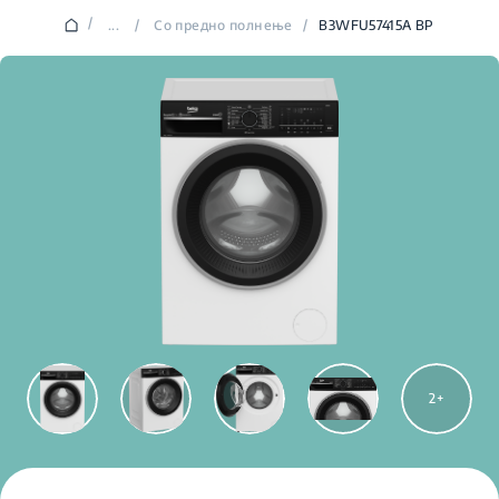
/
...
/
Со предно полнење
/
B3WFU57415A BP
2